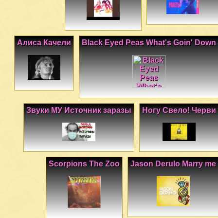
Алиса Качели
Black Eyed Peas What's Goin' Down
Звуки МУ Источник заразы
Ногу Свело! Черви
Scorpions The Zoo
Jason Derulo Marry me