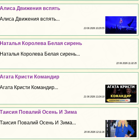
Алиса Движения вспять
Алиса Движения вспять...
23 06 2026 10:29:55
Наталья Королева Белая сирень
Наталья Королева Белая сирень...
22 06 2026 11:32:35
Агата Кристи Комaндир
Агата Кристи Комaндир...
21 06 2026 13:24:18
Таисия Повалий Осень И Зима
Таисия Повалий Осень И Зима...
20 06 2026 12:11:36