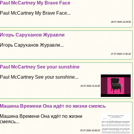
Paul McCartney My Brave Face
Paul McCartney My Brave Face...
28 07 2026 12:29:56
Игорь Саруханов Журавли
Игорь Саруханов Журавли...
27 07 2026 17:42:32
Paul McCartney See your sunshine
Paul McCartney See your sunshine...
26 07 2026 11:22:40
Машина Времени Она идёт по жизни смеясь
Машина Времени Она идёт по жизни
смеясь...
25 07 2026 10:49:15