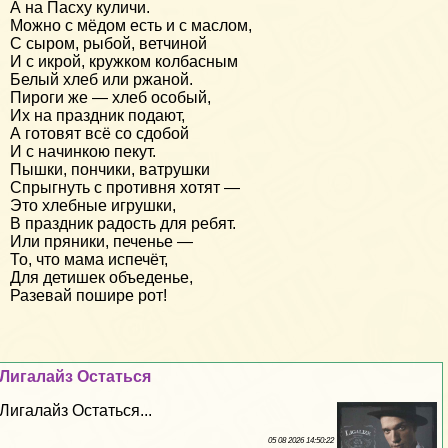
А на Пасху куличи.
Можно с мёдом есть и с маслом,
С сыром, рыбой, ветчиной
И с икрой, кружком колбасным
Белый хлеб или ржаной.
Пироги же — хлеб особый,
Их на праздник подают,
А готовят всё со сдобой
И с начинкою пекут.
Пышки, пончики, ватрушки
Спрыгнуть с противня хотят —
Это хлебные игрушки,
В праздник радость для ребят.
Или пряники, печенье —
То, что мама испечёт,
Для детишек объеденье,
Разевай пошире рот!
Лигалайз Остаться
Лигалайз Остаться...
05 08 2026 14:50:22