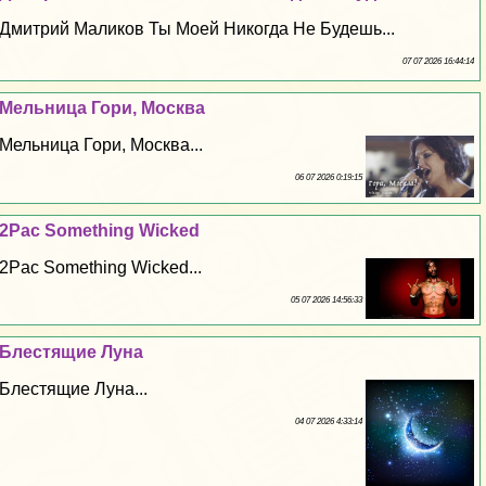
Дмитрий Маликов Ты Моей Никогда Не Будешь...
07 07 2026 16:44:14
Мельница Гори, Москва
Мельница Гори, Москва...
06 07 2026 0:19:15
2Pac Something Wicked
2Pac Something Wicked...
05 07 2026 14:56:33
Блестящие Луна
Блестящие Луна...
04 07 2026 4:33:14