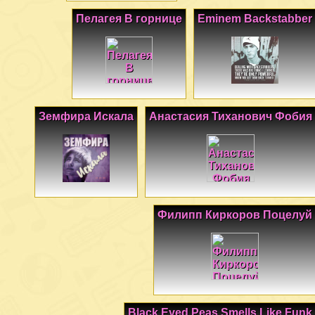
Пелагея В горнице
Eminem Backstabber
Земфира Искала
Анастасия Тиханович Фобия
Филипп Киркоров Поцелуй
Black Eyed Peas Smells Like Funk