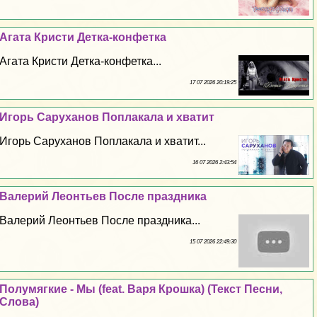
Агата Кристи Детка-конфетка
Агата Кристи Детка-конфетка...
17 07 2026 20:19:25
Игорь Саруханов Поплакала и хватит
Игорь Саруханов Поплакала и хватит...
16 07 2026 2:43:54
Валерий Леонтьев После праздника
Валерий Леонтьев После праздника...
15 07 2026 22:49:30
Полумягкие - Мы (feat. Варя Крошка) (Текст Песни,
Слова)