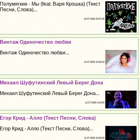
Полумягкие - Мы (feat. Варя Крошка) (Текст
Песни, Слова)...
14 07 2026 23:57:40
Винтаж Одиночество любви
Винтаж Одиночество любви...
13 07 2026 19:40:10
Михаил Шуфутинский Левый Берег Дона
Михаил Шуфутинский Левый Берег Дона...
12 07 2026 4:33:45
Егор Крид - Алло (Текст Песни, Слова)
Егор Крид - Алло (Текст Песни, Слова)...
11 07 2026 10:28:39