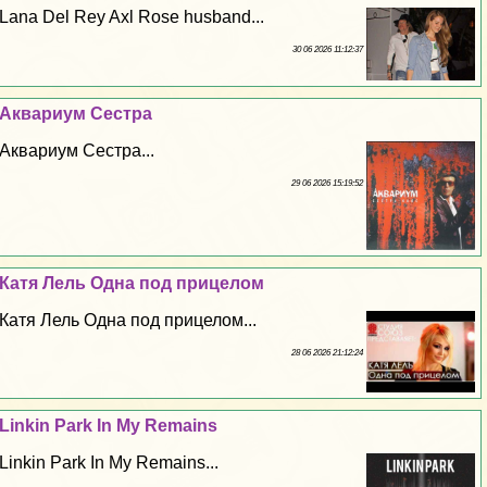
Lana Del Rey Axl Rose husband...
30 06 2026 11:12:37
Аквариум Сестра
Аквариум Сестра...
29 06 2026 15:19:52
Катя Лель Одна под прицелом
Катя Лель Одна под прицелом...
28 06 2026 21:12:24
Linkin Park In My Remains
Linkin Park In My Remains...