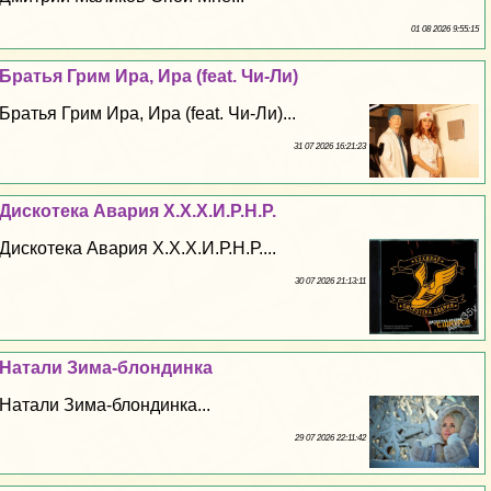
01 08 2026 9:55:15
Братья Грим Ира, Ира (feat. Чи-Ли)
Братья Грим Ира, Ира (feat. Чи-Ли)...
31 07 2026 16:21:23
Дискотека Авария Х.Х.Х.И.Р.Н.Р.
Дискотека Авария Х.Х.Х.И.Р.Н.Р....
30 07 2026 21:13:11
Натали Зима-блондинка
Натали Зима-блондинка...
29 07 2026 22:11:42