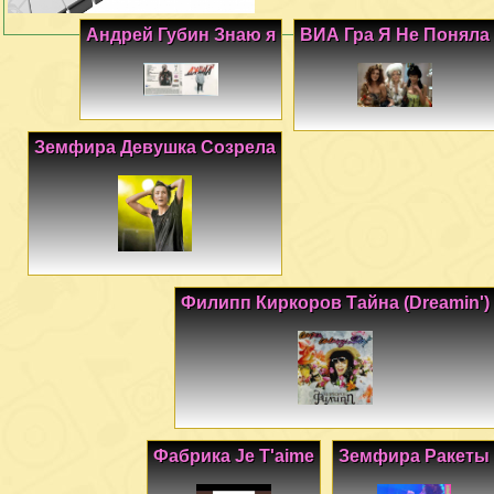
Андрей Губин Знаю я
ВИА Гра Я Не Поняла
Земфира Девушка Созрела
Филипп Киркоров Тайна (Dreamin')
Фабрика Je T'aime
Земфира Ракеты