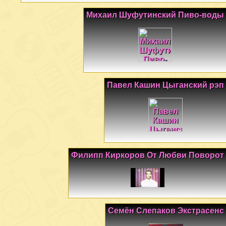
Михаил Шуфутинский Пиво-воды
Павел Кашин Цыганский рэп
Филипп Киркоров От Любви Поворот
Семён Слепаков Экстрасенс