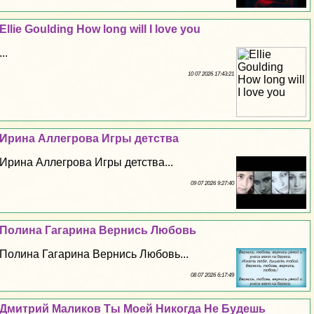
Ellie Goulding How long will I love you
...
10 07 2026 17:43:21
Ирина Аллегрова Игры детства
Ирина Аллегрова Игры детства...
09 07 2026 9:27:40
Полина Гагарина Вернись Любовь
Полина Гагарина Вернись Любовь...
08 07 2026 6:17:49
Дмитрий Маликов Ты Моей Никогда Не Будешь