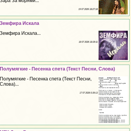
Зара За морями...
19 07 2026 18:27:18
Земфира Искала
Земфира Искала...
18 07 2026 18:39:11
Полумягкие - Песенка спета (Текст Песни, Слова)
Полумягкие - Песенка спета (Текст Песни,
Слова)...
17 07 2026 0:39:13