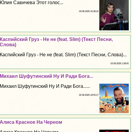
Юлия Савичева Этот голос...
04 08 2026 16:38:16
Каспийский Груз - Не не (feat. Slim) (Текст Песни,
Слова)
Каспийский Груз - Не не (feat. Slim) (Текст Песни, Слова)...
03 08 2026 1:58:41
Михаил Шуфутинский Ну И Ради Бога...
Михаил Шуфутинский Ну И Ради Бога......
02 08 2026 18:55:17
Алиса Красное На Черном