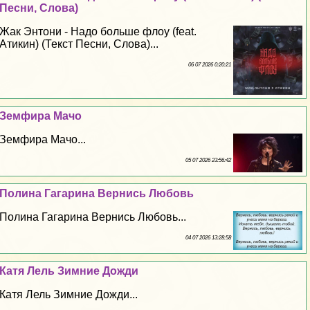
Песни, Слова)
Жак Энтони - Надо больше флоу (feat.
Атикин) (Текст Песни, Слова)...
06 07 2026 0:20:21
Земфира Мачо
Земфира Мачо...
05 07 2026 23:56:42
Полина Гагарина Вернись Любовь
Полина Гагарина Вернись Любовь...
04 07 2026 13:28:58
Катя Лель Зимние Дожди
Катя Лель Зимние Дожди...