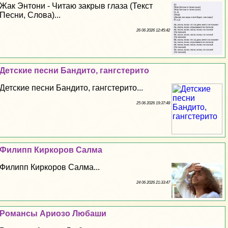
Жак Энтони - Читаю закрыв глаза (Текст
Песни, Слова)...
26 06 2026 12:45:42
Детские песни Бандито, гангстерито
Детские песни Бандито, гангстерито...
25 06 2026 19:37:48
Филипп Киркоров Салма
Филипп Киркоров Салма...
24 06 2026 21:33:47
Романсы Ариозо Любаши