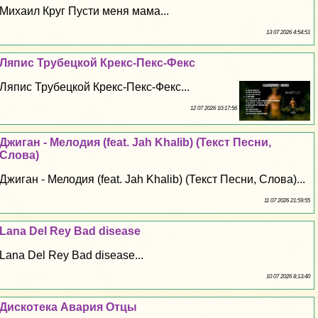
Михаил Круг Пусти меня мама...
13 07 2026 4:54:51
Ляпис Трубецкой Крекс-Пекс-Фекс
Ляпис Трубецкой Крекс-Пекс-Фекс...
12 07 2026 10:17:56
Джиган - Мелодия (feat. Jah Khalib) (Текст Песни,
Слова)
Джиган - Мелодия (feat. Jah Khalib) (Текст Песни, Слова)...
11 07 2026 21:59:55
Lana Del Rey Bad disease
Lana Del Rey Bad disease...
10 07 2026 8:13:40
Дискотека Авария Отцы