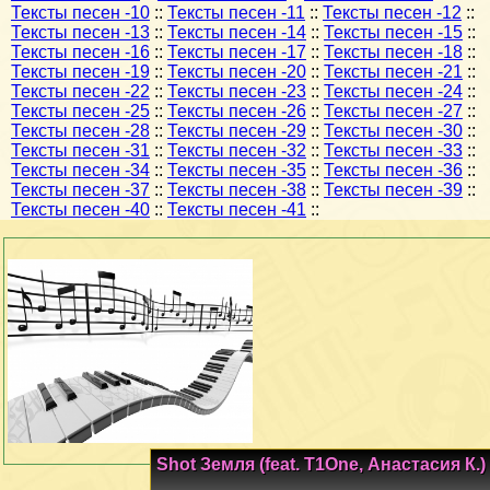
Тексты песен -10
::
Тексты песен -11
::
Тексты песен -12
::
Тексты песен -13
::
Тексты песен -14
::
Тексты песен -15
::
Тексты песен -16
::
Тексты песен -17
::
Тексты песен -18
::
Тексты песен -19
::
Тексты песен -20
::
Тексты песен -21
::
Тексты песен -22
::
Тексты песен -23
::
Тексты песен -24
::
Тексты песен -25
::
Тексты песен -26
::
Тексты песен -27
::
Тексты песен -28
::
Тексты песен -29
::
Тексты песен -30
::
Тексты песен -31
::
Тексты песен -32
::
Тексты песен -33
::
Тексты песен -34
::
Тексты песен -35
::
Тексты песен -36
::
Тексты песен -37
::
Тексты песен -38
::
Тексты песен -39
::
Тексты песен -40
::
Тексты песен -41
::
Shot Земля (feat. T1One, Анастасия К.)