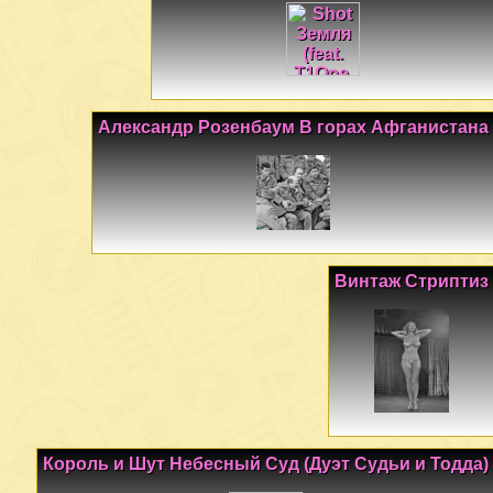
Александр Розенбаум В горах Афганистана
Винтаж Стриптиз
Король и Шут Небесный Суд (Дуэт Судьи и Тодда)