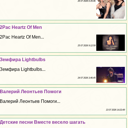
26 07 2026 0:35:46
2Pac Heartz Of Men
2Pac Heartz Of Men...
25 07 2026 9:12:59
Земфира Lightbulbs
Земфира Lightbulbs...
24 07 2026 3:46:45
Валерий Леонтьев Помоги
Валерий Леонтьев Помоги...
23 07 2026 14:23:49
Детские песни Вместе весело шагать