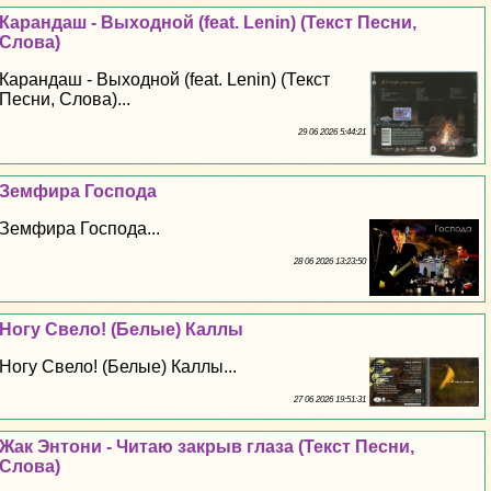
Карандаш - Выходной (feat. Lenin) (Текст Песни,
Слова)
Карандаш - Выходной (feat. Lenin) (Текст
Песни, Слова)...
29 06 2026 5:44:21
Земфира Господа
Земфира Господа...
28 06 2026 13:23:50
Ногу Свело! (Белые) Каллы
Ногу Свело! (Белые) Каллы...
27 06 2026 19:51:31
Жак Энтони - Читаю закрыв глаза (Текст Песни,
Слова)