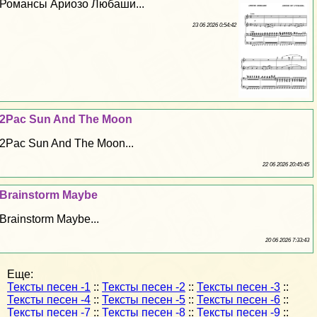
Романсы Ариозо Любаши...
23 06 2026 0:54:42
2Pac Sun And The Moon
2Pac Sun And The Moon...
22 06 2026 20:45:45
Brainstorm Maybe
Brainstorm Maybe...
20 06 2026 7:33:43
Еще:
Тексты песен -1
::
Тексты песен -2
::
Тексты песен -3
::
Тексты песен -4
::
Тексты песен -5
::
Тексты песен -6
::
Тексты песен -7
::
Тексты песен -8
::
Тексты песен -9
::