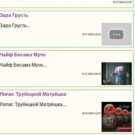
03 07 2026 6:23:35
Зара Грусть
Зара Грусть...
02 07 2026 6:10:36
Чайф Бесамэ Мучо
Чайф Бесамэ Мучо...
01 07 2026 3:52:51
Ляпис Трубецкой Матрёшка
Ляпис Трубецкой Матрёшка...
30 06 2026 5:12:57