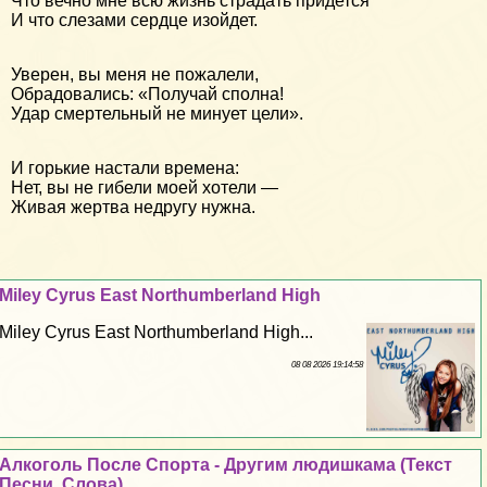
Что вечно мне всю жизнь страдать придется
И что слезами сердце изойдет.
Уверен, вы меня не пожалели,
Обрадовались: «Получай сполна!
Удар смертельный не минует цели».
И горькие настали времена:
Нет, вы не гибели моей хотели —
Живая жертва недругу нужна.
Miley Cyrus East Northumberland High
Miley Cyrus East Northumberland High...
08 08 2026 19:14:58
Алкоголь После Спорта - Другим людишкама (Текст
Песни, Слова)