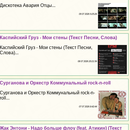
Дискотека Авария Отцы...
09 07 2026 9:25:26
Каспийский Груз - Мои стены (Текст Песни, Слова)
Каспийский Груз - Мои стены (Текст Песни,
Слова)...
08 07 2026 20:21:56
Сурганова и Оркестр Коммунальный rock-n-roll
Сурганова и Оркестр Коммунальный rock-n-
roll...
07 07 2026 8:42:44
Жак Энтони - Надо больше флоу (feat. Атикин) (Текст