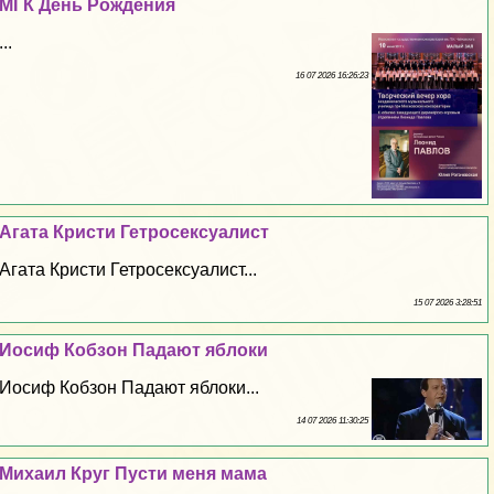
МГК День Рождения
...
16 07 2026 16:26:23
Агата Кристи Гетроceкcуалист
Агата Кристи Гетроceкcуалист...
15 07 2026 3:28:51
Иосиф Кобзон Падают яблоки
Иосиф Кобзон Падают яблоки...
14 07 2026 11:30:25
Михаил Круг Пусти меня мама