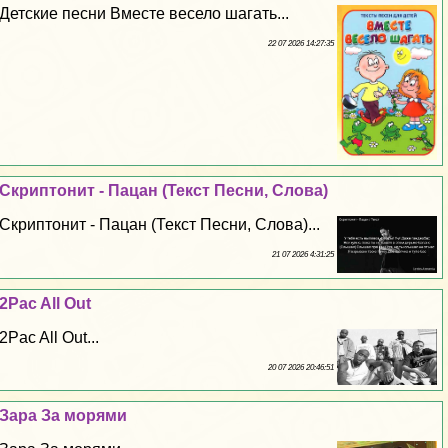
Детские песни Вместе весело шагать...
22 07 2026 14:27:35
Скриптонит - Пацан (Текст Песни, Слова)
Скриптонит - Пацан (Текст Песни, Слова)...
21 07 2026 4:31:25
2Pac All Out
2Pac All Out...
20 07 2026 20:46:51
Зара За морями