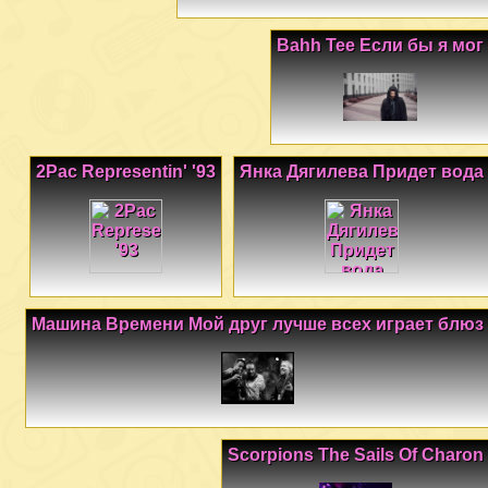
Bahh Tee Если бы я мог
2Pac Representin' '93
Янка Дягилева Придет вода
Машина Времени Мой друг лучше всех играет блюз
Scorpions The Sails Of Charon