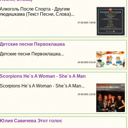
Алкоголь После Спорта - Другим
людишкама (Текст Песни, Слова)...
07 08 2026 7:40:58
Детские песни Первоклашка
Детские песни Первоклашка...
06 08 2026 0:51:44
Scorpions He`s A Woman - She`s A Man
Scorpions He`s A Woman - She`s A Man...
05 08 2026 1:22:56
Юлия Савичева Этот голос