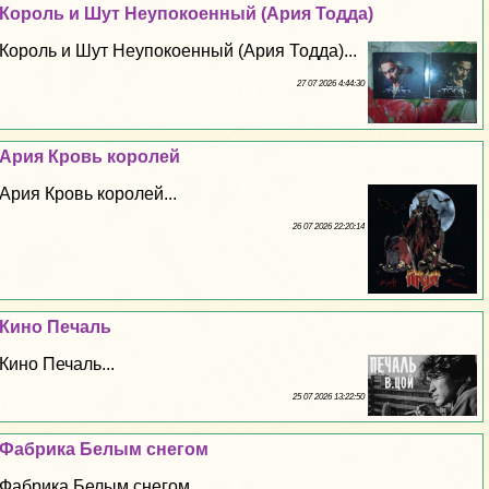
Король и Шут Неупокоенный (Ария Тодда)
Король и Шут Неупокоенный (Ария Тодда)...
27 07 2026 4:44:30
Ария Кровь королей
Ария Кровь королей...
26 07 2026 22:20:14
Кино Печаль
Кино Печаль...
25 07 2026 13:22:50
Фабрика Белым снегом
Фабрика Белым снегом...