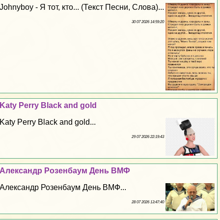
Johnyboy - Я тот, кто... (Текст Песни, Слова)...
30 07 2026 14:59:20
Katy Perry Black and gold
Katy Perry Black and gold...
29 07 2026 22:19:43
Александр Розенбаум День ВМФ
Александр Розенбаум День ВМФ...
28 07 2026 13:47:40