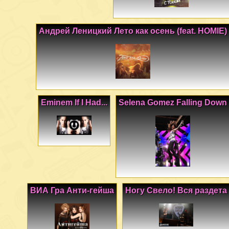
Андрей Леницкий Лето как осень (feat. HOMIE)
Eminem If I Had...
Selena Gomez Falling Down
ВИА Гра Анти-гейша
Ногу Свело! Вся раздета