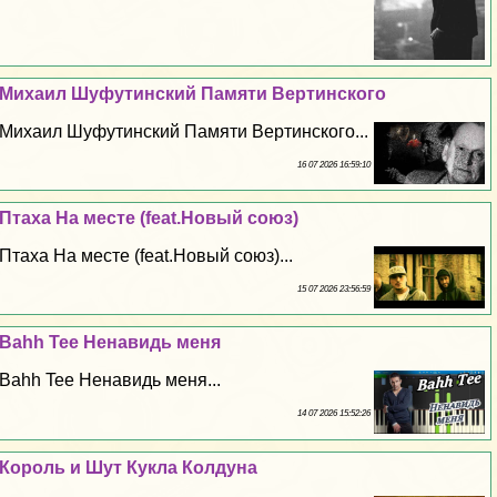
Михаил Шуфутинский Памяти Вертинского
Михаил Шуфутинский Памяти Вертинского...
16 07 2026 16:59:10
Птаха На месте (feat.Новый союз)
Птаха На месте (feat.Новый союз)...
15 07 2026 23:56:59
Bahh Tee Ненавидь меня
Bahh Tee Ненавидь меня...
14 07 2026 15:52:26
Король и Шут Кукла Колдуна