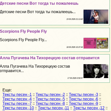
Детские песни Вот тогда ты пожалеешь
Детские песни Вот тогда ты пожалеешь...
19 06 2026 21:13:42
Scorpions Fly People Fly
Scorpions Fly People Fly...
18 06 2026 10:37:44
Алла Пугачева На Тихорецкую состав отправится
Алла Пугачева На Тихорецкую состав
отправится...
17 06 2026 0:50:57
Еще:
Тексты песен -1
::
Тексты песен -2
::
Тексты песен -3
::
Тексты песен -4
::
Тексты песен -5
::
Тексты песен -6
::
Тексты песен -7
::
Тексты песен -8
::
Тексты песен -9
::
Тексты песен -10
::
Тексты песен -11
::
Тексты песен -12
::