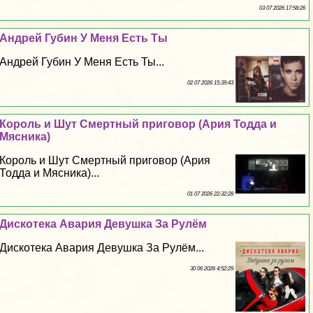
03 07 2026 17:58:26
Андрей Губин У Меня Есть Ты
Андрей Губин У Меня Есть Ты...
02 07 2026 15:39:43
Король и Шут Cмepтный приговор (Ария Тодда и
Мясника)
Король и Шут Cмepтный приговор (Ария
Тодда и Мясника)...
01 07 2026 22:32:28
Дискотека Авария Дeвyшка За Рулём
Дискотека Авария Дeвyшка За Рулём...
30 06 2026 4:52:29