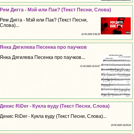
Рем Дигга - Мэй или Пак? (Текст Песни, Слова)
Рем Дигга - Мэй или Пак? (Текст Песни,
Слова)...
22 06 2026 0:56:30
Янка Дягилева Песенка про паучков
Янка Дягилева Песенка про паучков...
21 06 2026 19:23:47
Денис RiDer - Кукла вуду (Текст Песни, Слова)
Денис RiDer - Кукла вуду (Текст Песни, Слова)...
20 06 2026 18:29:24