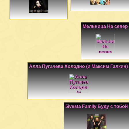
Мельница На север
Алла Пугачева Холодно (и Максим Галкин)
5ivesta Family Буду с тобой