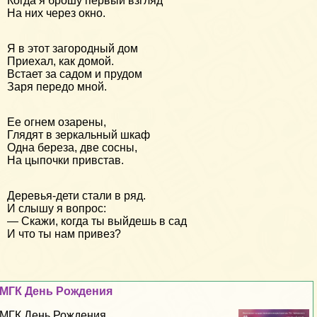
Когда я брошу первый взгляд
На них через окно.
Я в этот загородный дом
Приехал, как домой.
Встает за садом и прудом
Заря передо мной.
Ее огнем озарены,
Глядят в зеркальный шкаф
Одна береза, две сосны,
На цыпочки привстав.
Деревья-дети стали в ряд.
И слышу я вопрос:
— Скажи, когда ты выйдешь в сад
И что ты нам привез?
МГК День Рождения
МГК День Рождения...