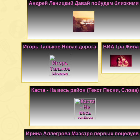
Андрей Леницкий Давай побудем близкими
Игорь Тальков Новая дорога
ВИА Гра Жива
Каста - На весь район (Текст Песни, Слова)
Ирина Аллегрова Маэстро первых поцелуев