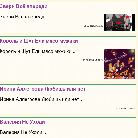
Звери Всё впереди
Звери Всё впереди...
06 07 2026 9:51:30
Король и Шут Ели мясо мужики
Король и Шут Ели мясо мужики...
05 07 2026 14:36:14
Ирина Аллегрова Любишь или нет
Ирина Аллегрова Любишь или нет...
04 07 2026 11:24:42
Валерия Не Уходи
Валерия Не Уходи...