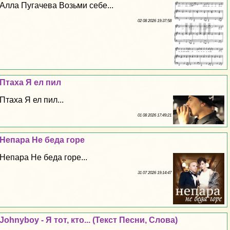
Алла Пугачева Возьми себе...
02 08 2026 19:37:58
Птаха Я ел пил
Птаха Я ел пил...
01 08 2026 17:49:21
Непара Не беда горе
Непара Не беда горе...
31 07 2026 19:14:47
Johnyboy - Я тот, кто... (Текст Песни, Слова)