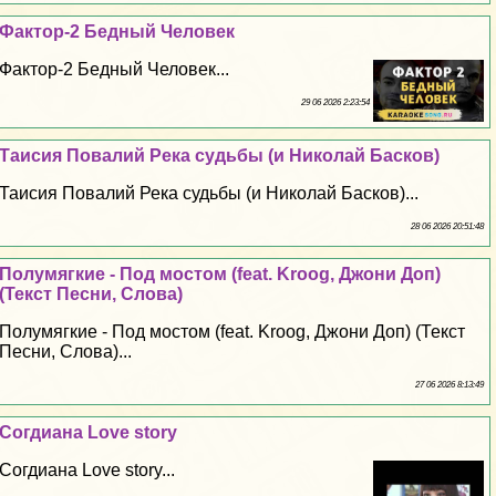
Фактор-2 Бедный Человек
Фактор-2 Бедный Человек...
29 06 2026 2:23:54
Таисия Повалий Река судьбы (и Николай Басков)
Таисия Повалий Река судьбы (и Николай Басков)...
28 06 2026 20:51:48
Полумягкие - Под мостом (feat. Kroog, Джони Доп)
(Текст Песни, Слова)
Полумягкие - Под мостом (feat. Kroog, Джони Доп) (Текст
Песни, Слова)...
27 06 2026 8:13:49
Согдиана Love story
Согдиана Love story...