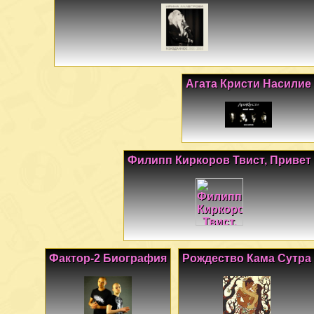
Агата Кристи Насилие
Филипп Киркоров Твист, Привет
Фактор-2 Биография
Рождество Кама Сутра