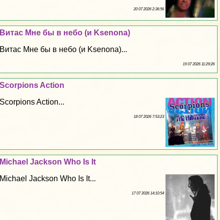
20 07 2026 2:36:56
Витас Мне бы в небо (и Ksenona)
Витас Мне бы в небо (и Ksenona)...
19 07 2026 11:29:26
Scorpions Action
Scorpions Action...
18 07 2026 7:53:23
Michael Jackson Who Is It
Michael Jackson Who Is It...
17 07 2026 14:10:54