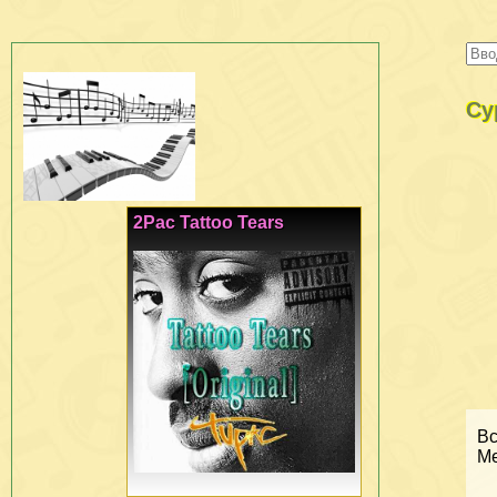
Су
2Pac Tattoo Tears
Вс
Ме