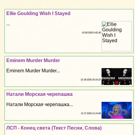
Ellie Goulding Wish I Stayed
...
03 08 2026 0:42:36
Eminem Murder Murder
Eminem Murder Murder...
01 08 2026 20:16:33
Натали Морская черепашка
Натали Морская черепашка...
31 07 2026 21:19:48
ЛСП - Конец света (Текст Песни, Слова)