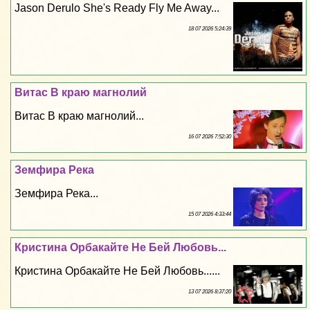
Jason Derulo She's Ready Fly Me Away...
18 07 2026 5:24:39
Витас В краю магнолий
Витас В краю магнолий...
16 07 2026 7:52:30
Земфира Река
Земфира Река...
15 07 2026 4:33:44
Кристина Орбакайте Не Бей Любовь...
Кристина Орбакайте Не Бей Любовь......
13 07 2026 8:37:20