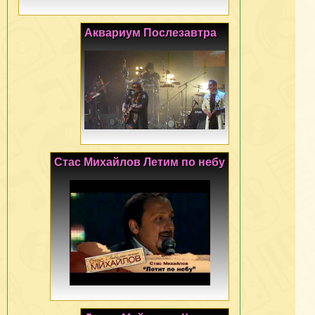
Аквариум Послезавтра
Стас Михайлов Летим по небу