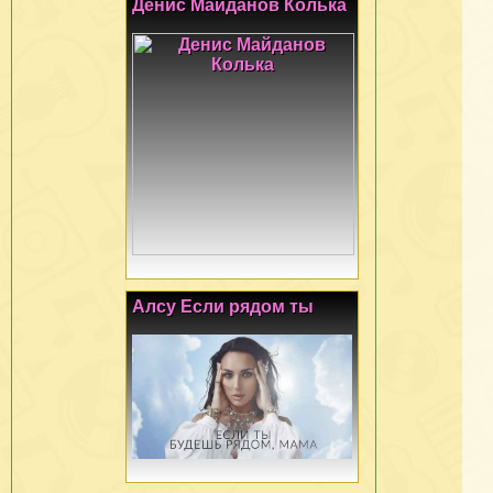
Денис Майданов Колька
Алсу Если рядом ты