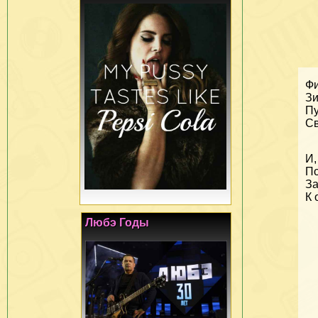
Фи
Зи
Пу
Св
И,
По
За
К 
Любэ Годы