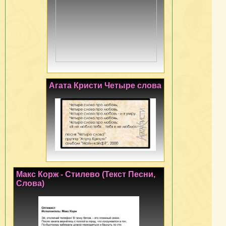
Агата Кристи Четыре слова
Макс Корж - Стилево (Текст Песни,
Слова)