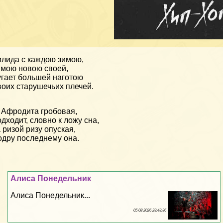
лида с каждою зимою,
мою новою своей,
гает большей наготою
оих старушечьих плечей.
 Афродита гробовая,
дходит, словно к ложу сна,
 ризой ризу опуская,
одру последнему она.
Алиса Понедельник
Алиса Понедельник...
05 08 2026 23:43:36