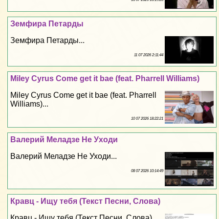
Земфира Петарды
Земфира Петарды...
11 07 2026 2:11:44
Miley Cyrus Come get it bae (feat. Pharrell Williams)
Miley Cyrus Come get it bae (feat. Pharrell
Williams)...
10 07 2026 18:22:21
Валерий Меладзе Не Уходи
Валерий Меладзе Не Уходи...
08 07 2026 10:14:49
Кравц - Ищу тебя (Текст Песни, Слова)
Кравц - Ищу тебя (Текст Песни, Слова)...