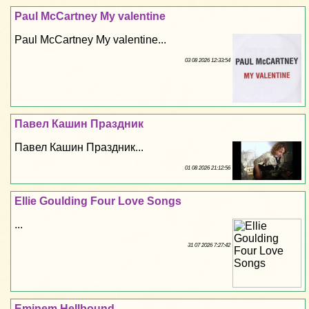
Paul McCartney My valentine
Paul McCartney My valentine...
03 08 2026 12:33:54
Павел Кашин Праздник
Павел Кашин Праздник...
01 08 2026 21:12:56
Ellie Goulding Four Love Songs
...
31 07 2026 7:27:42
Eminem Hellbound