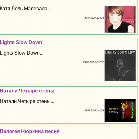
Катя Лель Малевала...
30 07 2026 3:24:33
Lights Slow Down
Lights Slow Down...
29 07 2026 13:37:52
Натали Четыре стены
Натали Четыре стены...
28 07 2026 2:42:55
Пелагея Нюркина песня