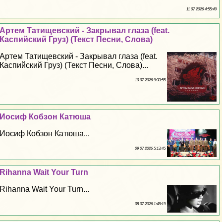
11 07 2026 4:55:49
Артем Татищевский - Закрывал глаза (feat.
Каспийский Груз) (Текст Песни, Слова)
Артем Татищевский - Закрывал глаза (feat.
Каспийский Груз) (Текст Песни, Слова)...
10 07 2026 9:33:55
Иосиф Кобзон Катюша
Иосиф Кобзон Катюша...
09 07 2026 5:13:45
Rihanna Wait Your Turn
Rihanna Wait Your Turn...
08 07 2026 1:48:19