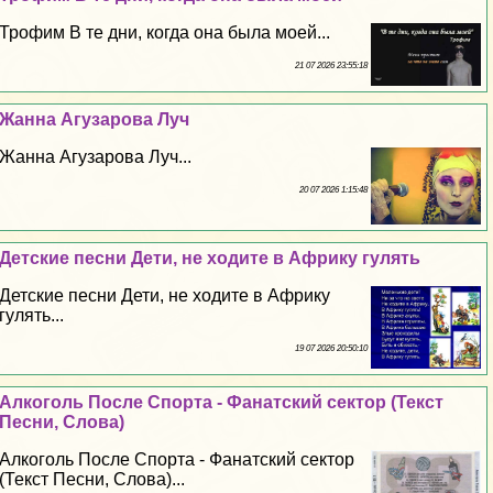
Трофим В те дни, когда она была моей...
21 07 2026 23:55:18
Жанна Агузарова Луч
Жанна Агузарова Луч...
20 07 2026 1:15:48
Детские песни Дети, не ходите в Африку гулять
Детские песни Дети, не ходите в Африку
гулять...
19 07 2026 20:50:10
Алкоголь После Спорта - Фанатский сектор (Текст
Песни, Слова)
Алкоголь После Спорта - Фанатский сектор
(Текст Песни, Слова)...