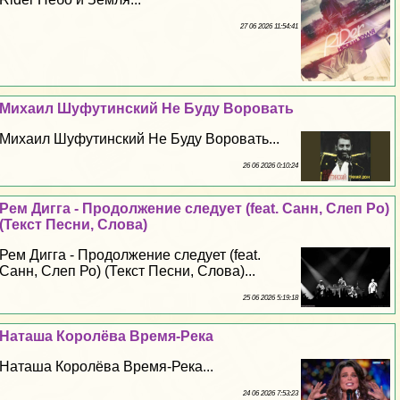
27 06 2026 11:54:41
Михаил Шуфутинский Не Буду Воровать
Михаил Шуфутинский Не Буду Воровать...
26 06 2026 0:10:24
Рем Дигга - Продолжение следует (feat. Санн, Слеп Ро)
(Текст Песни, Слова)
Рем Дигга - Продолжение следует (feat.
Санн, Слеп Ро) (Текст Песни, Слова)...
25 06 2026 5:19:18
Наташа Королёва Время-Река
Наташа Королёва Время-Река...
24 06 2026 7:53:23