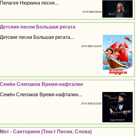
Пелагея Нюркина песня...
27 07 2026 9:50:16
Детские песни Большая регата
Детские песни Большая регата...
26 07 2026 14:15:14
Семён Слепаков Время-нафталин
Семён Слепаков Время-нафталин...
25 07 2026 22:15:25
Мот - Санторини (Текст Песни, Слова)