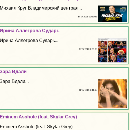
Михаил Круг Владимирский централ...
14 07 2026 22:52:53
Ирина Аллегрова Сударь
Ирина Аллегрова Сударь...
13 07 2026 2:29:16
Зара Вдали
Зара Вдали...
12 07 2026 2:41:35
Eminem Asshole (feat. Skylar Grey)
Eminem Asshole (feat. Skylar Grey)...