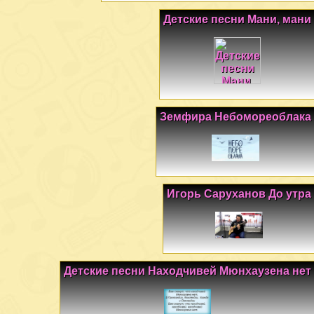
Детские песни Мани, мани
Земфира Небомореоблака
Игорь Саруханов До утра
Детские песни Находчивей Мюнхаузена нет