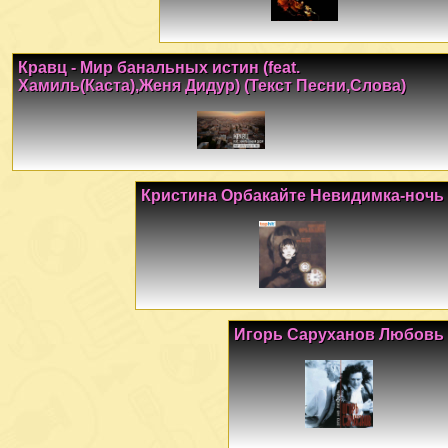
Кравц - Мир банальных истин (feat.
Хамиль(Каста),Женя Дидур) (Текст Песни,Слова)
Кристина Орбакайте Невидимка-ночь
Игорь Саруханов Любовь