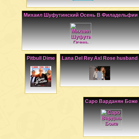
Михаил Шуфутинский Осень В Филадельфии
Pitbull Dime
Lana Del Rey Axl Rose husband
Саро Варданян Боже