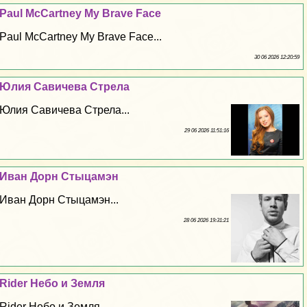
Paul McCartney My Brave Face
Paul McCartney My Brave Face...
30 06 2026 12:20:59
Юлия Савичева Стрела
Юлия Савичева Стрела...
29 06 2026 11:51:16
Иван Дорн Стыцамэн
Иван Дорн Стыцамэн...
28 06 2026 19:31:21
Rider Небо и Земля
Rider Небо и Земля...