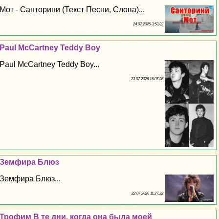
Мот - Санторини (Текст Песни, Слова)...
24 07 2026 3:53:32
Paul McCartney Teddy Boy
Paul McCartney Teddy Boy...
23 07 2026 16:37:36
Земфира Блюз
Земфира Блюз...
22 07 2026 11:27:22
Трофим В те дни, когда она была моей