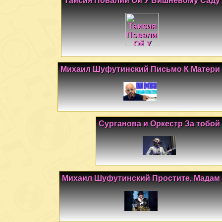
Таисия Повалий Ой У Вишневому Саду
Михаил Шуфутинский Письмо К Матери
Сурганова и Оркестр За тобой
Михаил Шуфутинский Простите, Мадам