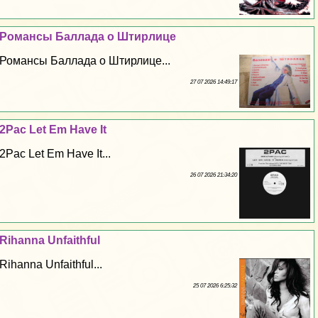
Романсы Баллада о Штирлице
Романсы Баллада о Штирлице...
27 07 2026 14:49:17
2Pac Let Em Have It
2Pac Let Em Have It...
26 07 2026 21:34:20
Rihanna Unfaithful
Rihanna Unfaithful...
25 07 2026 6:25:32