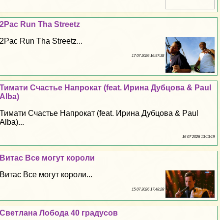
2Pac Run Tha Streetz
2Pac Run Tha Streetz...
17 07 2026 16:57:38
Тимати Счастье Напрокат (feat. Ирина Дубцова & Paul
Alba)
Тимати Счастье Напрокат (feat. Ирина Дубцова & Paul
Alba)...
16 07 2026 13:13:19
Витас Все могут короли
Витас Все могут короли...
15 07 2026 17:48:28
Светлана Лобода 40 градусов