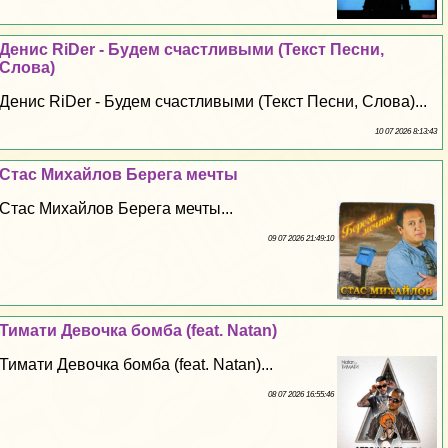
Денис RiDer - Будем счастливыми (Текст Песни,
Слова)
Денис RiDer - Будем счастливыми (Текст Песни, Слова)...
10 07 2026 8:13:43
Стас Михайлов Берега мечты
Стас Михайлов Берега мечты...
09 07 2026 21:49:10
Тимати Дeвoчка бомба (feat. Natan)
Тимати Дeвoчка бомба (feat. Natan)...
08 07 2026 16:55:46