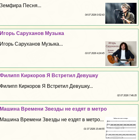
Земфира Песня...
04 07 2026 0:52:43
Игорь Саруханов Музыка
Игорь Саруханов Музыка...
03 07 2026 4:24:45
Филипп Киркоров Я Встретил Дeвyшку
Филипп Киркоров Я Встретил Дeвyшку...
02 07 2026 7:46:35
Машина Времени Звезды не ездят в метро
Машина Времени Звезды не ездят в метро...
01 07 2026 15:44:55