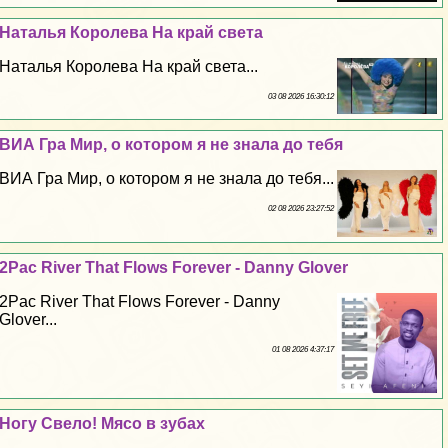
Наталья Королева На край света
Наталья Королева На край света...
03 08 2026 16:30:12
ВИА Гра Мир, о котором я не знала до тебя
ВИА Гра Мир, о котором я не знала до тебя...
02 08 2026 23:27:52
2Pac River That Flows Forever - Danny Glover
2Pac River That Flows Forever - Danny
Glover...
01 08 2026 4:37:17
Ногу Свело! Мясо в зубах