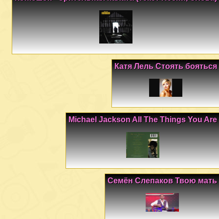
Катя Лель Стоять бояться
Michael Jackson All The Things You Are
Семён Слепаков Твою мать