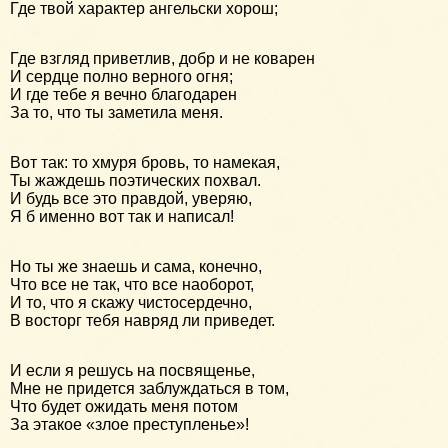
Где твой характер ангельски хорош;
Где взгляд приветлив, добр и не коварен
И сердце полно верного огня;
И где тебе я вечно благодарен
За то, что ты заметила меня.
Вот так: то хмуря бровь, то намекая,
Ты жаждешь поэтических похвал.
И будь все это правдой, уверяю,
Я б именно вот так и написал!
Но ты же знаешь и сама, конечно,
Что все не так, что все наоборот,
И то, что я скажу чистосердечно,
В восторг тебя навряд ли приведет.
И если я решусь на посвященье,
Мне не придется заблуждаться в том,
Что будет ожидать меня потом
За этакое «злое преступленье»!