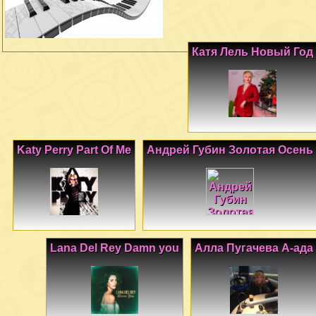
Катя Лель Новый Год
Katy Perry Part Of Me
Андрей Губин Золотая Осень
Lana Del Rey Damn you
Алла Пугачева А-ада