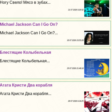
Ногу Свело! Мясо в зубах...
31 07 2026 0:26:52
Michael Jackson Can I Go On?
Michael Jackson Can I Go On?...
30 07 2026 23:55:28
Блестящие Колыбельная
Блестящие Колыбельная...
29 07 2026 21:48:18
Агата Кристи Два корабля
Агата Кристи Два корабля...
28 07 2026 6:34:25