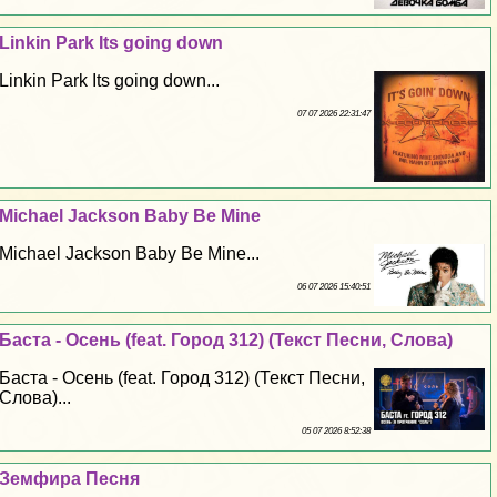
Linkin Park Its going down
Linkin Park Its going down...
07 07 2026 22:31:47
Michael Jackson Baby Be Mine
Michael Jackson Baby Be Mine...
06 07 2026 15:40:51
Баста - Осень (feat. Город 312) (Текст Песни, Слова)
Баста - Осень (feat. Город 312) (Текст Песни,
Слова)...
05 07 2026 8:52:38
Земфира Песня