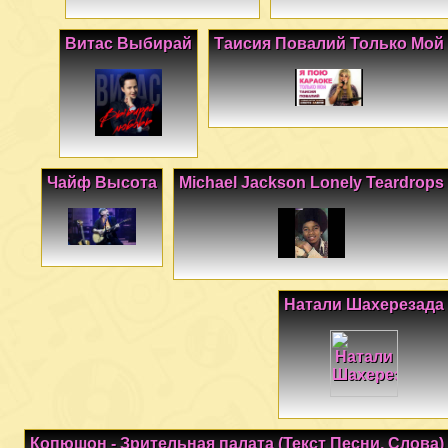
Витас Выбирай
Таисия Повалий Только Мой
Чайф Высота
Michael Jackson Lonely Teardrops
Натали Шахерезада
Копюшон - Зрительная палата (Текст Песни, Слова)