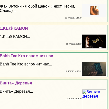
Жак Энтони - Любой Ценой (Текст Песни,
Слова)...
21 07 2026 14:14:38
1.KLa$ КAMON
1.KLa$ КAMON...
20 07 2026 8:51:59
Bahh Tee Кто вспомнит нас
Bahh Tee Кто вспомнит нас...
19 07 2026 18:30:23
Винтаж Деревья
Винтаж Деревья...
18 07 2026 14:11:10