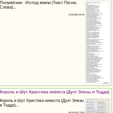
Полумягкие - Из-под земли (Текст Песни,
Слова)...
05 08 2026 8:47:45
Король и Шут Христова невеста (Дуэт Элизы и Тодда)
Король и Шут Христова невеста (Дуэт Элизы
и Тодда)...
04 08 2026 1:10:54