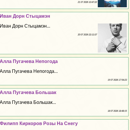
21 07 2026 10:47:22
Иван Дорн Стыцамэн
Иван Дорн Стыцамэн...
20 07 2026 22:13:37
Алла Пугачева Непогода
Алла Пугачева Непогода...
19 07 2026 17:54:23
Алла Пугачева Большак
Алла Пугачева Большак...
18 07 2026 18:48:15
Филипп Киркоров Розы На Снегу