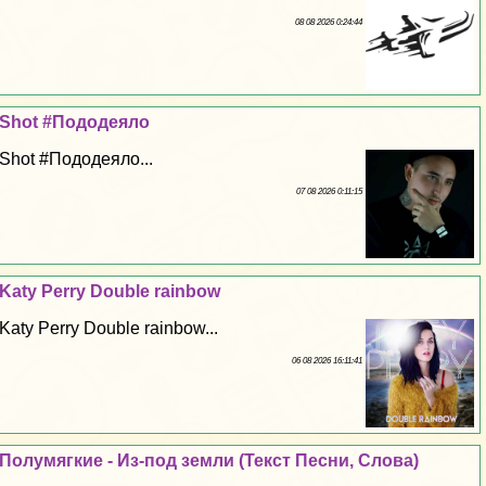
08 08 2026 0:24:44
Shot #Пододеяло
Shot #Пододеяло...
07 08 2026 0:11:15
Katy Perry Double rainbow
Katy Perry Double rainbow...
06 08 2026 16:11:41
Полумягкие - Из-под земли (Текст Песни, Слова)