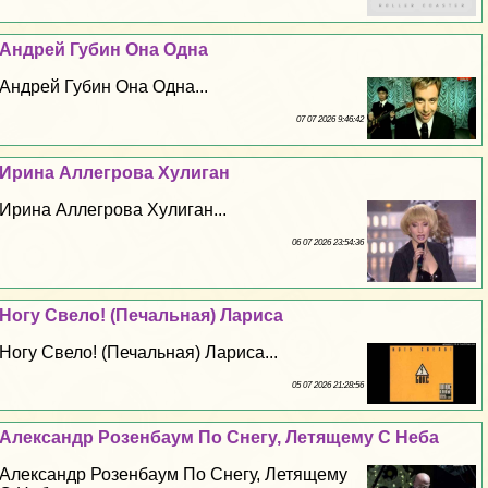
Андрей Губин Она Одна
Андрей Губин Она Одна...
07 07 2026 9:46:42
Ирина Аллегрова Xyлиган
Ирина Аллегрова Xyлиган...
06 07 2026 23:54:36
Ногу Свело! (Печальная) Лариса
Ногу Свело! (Печальная) Лариса...
05 07 2026 21:28:56
Александр Розенбаум По Снегу, Летящему С Неба
Александр Розенбаум По Снегу, Летящему