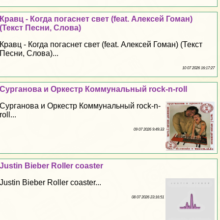
Кравц - Когда погаснет свет (feat. Алексей Гоман)
(Текст Песни, Слова)
Кравц - Когда погаснет свет (feat. Алексей Гоман) (Текст
Песни, Слова)...
10 07 2026 16:17:27
Сурганова и Оркестр Коммунальный rock-n-roll
Сурганова и Оркестр Коммунальный rock-n-
roll...
09 07 2026 9:49:33
Justin Bieber Roller coaster
Justin Bieber Roller coaster...
08 07 2026 23:16:51