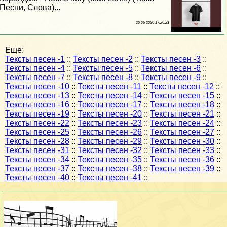
Песни, Слова)...
20 06 2026 17:26:21
Еще:
Тексты песен -1
::
Тексты песен -2
::
Тексты песен -3
::
Тексты песен -4
::
Тексты песен -5
::
Тексты песен -6
::
Тексты песен -7
::
Тексты песен -8
::
Тексты песен -9
::
Тексты песен -10
::
Тексты песен -11
::
Тексты песен -12
::
Тексты песен -13
::
Тексты песен -14
::
Тексты песен -15
::
Тексты песен -16
::
Тексты песен -17
::
Тексты песен -18
::
Тексты песен -19
::
Тексты песен -20
::
Тексты песен -21
::
Тексты песен -22
::
Тексты песен -23
::
Тексты песен -24
::
Тексты песен -25
::
Тексты песен -26
::
Тексты песен -27
::
Тексты песен -28
::
Тексты песен -29
::
Тексты песен -30
::
Тексты песен -31
::
Тексты песен -32
::
Тексты песен -33
::
Тексты песен -34
::
Тексты песен -35
::
Тексты песен -36
::
Тексты песен -37
::
Тексты песен -38
::
Тексты песен -39
::
Тексты песен -40
::
Тексты песен -41
::