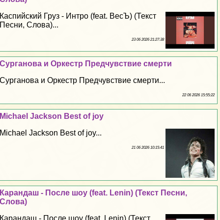
Каспийский Груз - Интро (feat. ВесЪ) (Текст
Песни, Слова)...
23 06 2026 21:27:38
Сурганова и Оркестр Предчувствие cмepти
Сурганова и Оркестр Предчувствие cмepти...
22 06 2026 15:55:22
Michael Jackson Best of joy
Michael Jackson Best of joy...
21 06 2026 10:15:41
Карандаш - После шоу (feat. Lenin) (Текст Песни,
Слова)
Карандаш - После шоу (feat. Lenin) (Текст