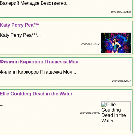
Валерий Меладзе Безответно...
28 07 2026 18:24:49
Katy Perry Pea***
Katy Perry Pea***...
27 07 2026 3:29:57
Филипп Киркоров Пташечка Моя
Филипп Киркоров Пташечка Моя...
26 07 2026 2:26:17
Ellie Goulding Dead in the Water
...
25 07 2026 17:27:39