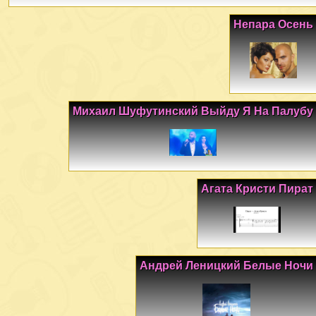
Непара Осень
Михаил Шуфутинский Выйду Я На Палубу
Агата Кристи Пират
Андрей Леницкий Белые Ночи