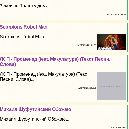
Земляне Трава у дома...
14 07 2026 10:23:49
Scorpions Robot Man
Scorpions Robot Man...
13 07 2026 21:21:58
ЛСП - Променад (feat. Макулатура) (Текст Песни,
Слова)
ЛСП - Променад (feat. Макулатура) (Текст
Песни, Слова)...
12 07 2026 0:23:50
Михаил Шуфутинский Обожаю
Михаил Шуфутинский Обожаю...
11 07 2026 17:34:58