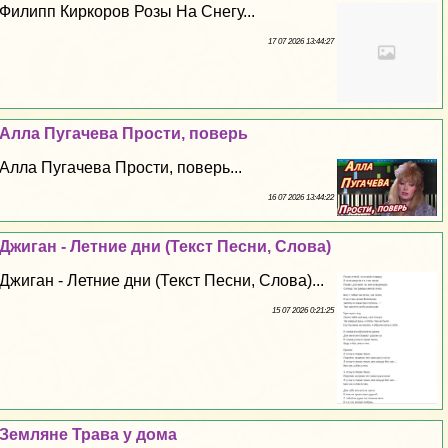
Филипп Киркоров Розы На Снегу...
17 07 2026 13:44:27
Алла Пугачева Прости, поверь
Алла Пугачева Прости, поверь...
16 07 2026 13:44:22
Джиган - Летние дни (Текст Песни, Слова)
Джиган - Летние дни (Текст Песни, Слова)...
15 07 2026 0:21:25
Земляне Трава у дома