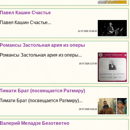
Павел Кашин Счастье
Павел Кашин Счастье...
31 07 2026 19:48:32
Романсы Застольная ария из оперы
Романсы Застольная ария из оперы...
30 07 2026 2:37:50
Тимати Брат (посвещается Ратмиру)
Тимати Брат (посвещается Ратмиру)...
29 07 2026 0:43:16
Валерий Меладзе Безответно