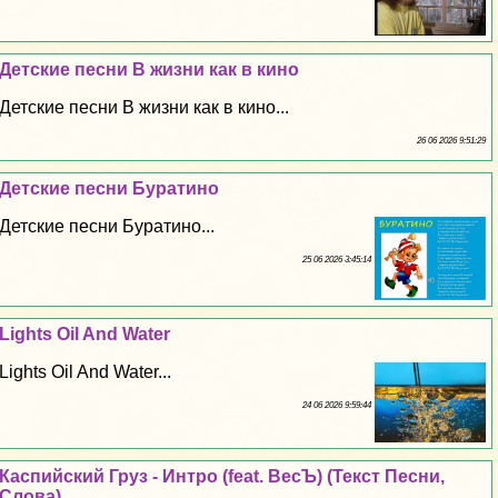
Детские песни В жизни как в кино
Детские песни В жизни как в кино...
26 06 2026 9:51:29
Детские песни Буратино
Детские песни Буратино...
25 06 2026 3:45:14
Lights Oil And Water
Lights Oil And Water...
24 06 2026 9:59:44
Каспийский Груз - Интро (feat. ВесЪ) (Текст Песни,
Слова)