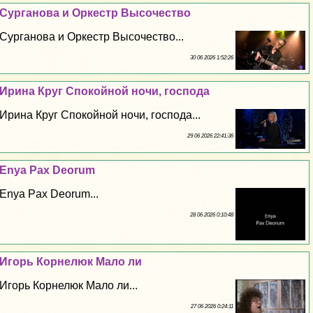
Сурганова и Оркестр Высочество
Сурганова и Оркестр Высочество...
30 06 2026 1:52:26
Ирина Круг Спокойной ночи, господа
Ирина Круг Спокойной ночи, господа...
29 06 2026 22:41:36
Enya Pax Deorum
Enya Pax Deorum...
28 06 2026 0:10:48
Игорь Корнелюк Мало ли
Игорь Корнелюк Мало ли...
27 06 2026 0:24:11