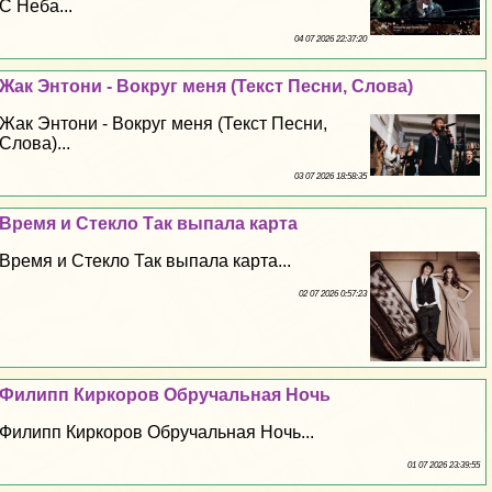
С Неба...
04 07 2026 22:37:20
Жак Энтони - Вокруг меня (Текст Песни, Слова)
Жак Энтони - Вокруг меня (Текст Песни,
Слова)...
03 07 2026 18:58:35
Время и Стекло Так выпала карта
Время и Стекло Так выпала карта...
02 07 2026 0:57:23
Филипп Киркоров Обручальная Ночь
Филипп Киркоров Обручальная Ночь...
01 07 2026 23:39:55