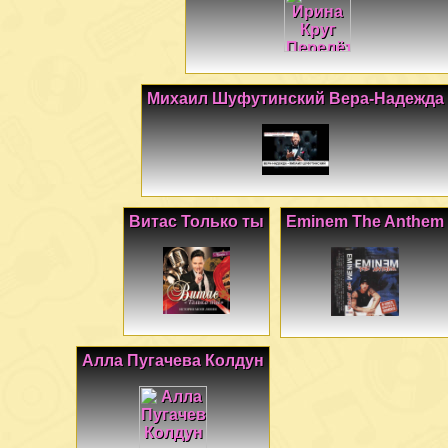
Михаил Шуфутинский Вера-Надежда
Витас Только ты
Eminem The Anthem
Алла Пугачева Колдун