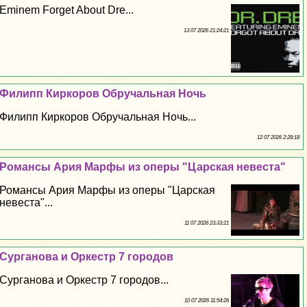
Eminem Forget About Dre...
13 07 2026 21:24:21
Филипп Киркоров Обручальная Ночь
Филипп Киркоров Обручальная Ночь...
12 07 2026 2:28:18
Романсы Ария Марфы из оперы "Царская невеста"
Романсы Ария Марфы из оперы "Царская
невеста"...
11 07 2026 23:33:21
Сурганова и Оркестр 7 городов
Сурганова и Оркестр 7 городов...
10 07 2026 11:54:26