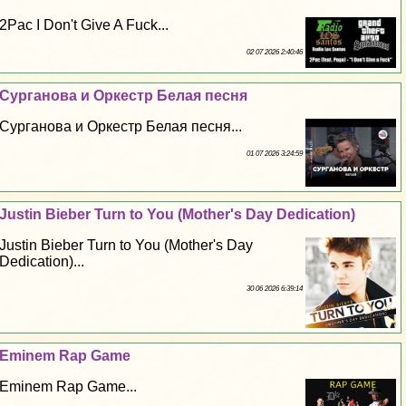
2Pac I Don't Give A Fuck...
02 07 2026 2:40:46
Сурганова и Оркестр Белая песня
Сурганова и Оркестр Белая песня...
01 07 2026 3:24:59
Justin Bieber Turn to You (Mother's Day Dedication)
Justin Bieber Turn to You (Mother's Day
Dedication)...
30 06 2026 6:39:14
Eminem Rap Game
Eminem Rap Game...