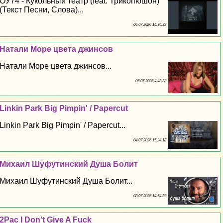
ОУ74 - Кукольный театр (feat. Трикопюшон)
(Текст Песни, Слова)...
06 07 2026 14:34:38
Натали Море цвета джинсов
Натали Море цвета джинсов...
05 07 2026 4:43:23
Linkin Park Big Pimpin' / Papercut
Linkin Park Big Pimpin' / Papercut...
04 07 2026 15:24:13
Михаил Шуфутинский Душа Болит
Михаил Шуфутинский Душа Болит...
03 07 2026 14:54:29
2Pac I Don't Give A Fuck