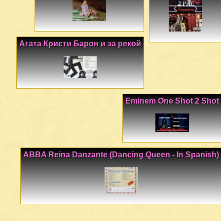
Агата Кристи Барон и за рекой
Eminem One Shot 2 Shot
ABBA Reina Danzante (Dancing Queen - In Spanish)