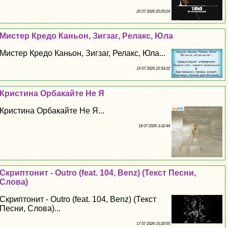
20 07 2026 20:29:24
Мистер Кредо Каньон, Зигзаг, Релакс, Юла
Мистер Кредо Каньон, Зигзаг, Релакс, Юла...
19 07 2026 22:54:22
Кристина Орбакайте Не Я
Кристина Орбакайте Не Я...
18 07 2026 3:32:44
Скриптонит - Outro (feat. 104, Benz) (Текст Песни,
Слова)
Скриптонит - Outro (feat. 104, Benz) (Текст
Песни, Слова)...
17 07 2026 15:20:55