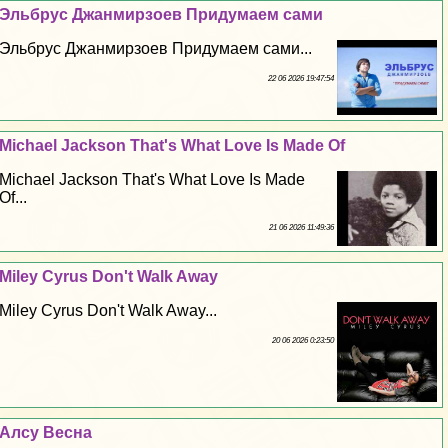
Эльбрус Джанмирзоев Придумаем сами
Эльбрус Джанмирзоев Придумаем сами...
22 06 2026 19:47:54
Michael Jackson That's What Love Is Made Of
Michael Jackson That's What Love Is Made
Of...
21 06 2026 11:49:36
Miley Cyrus Don't Walk Away
Miley Cyrus Don't Walk Away...
20 06 2026 0:23:50
Алсу Весна