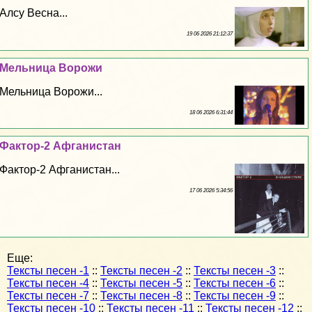
Алсу Весна...
19 06 2026 21:12:37
Мельница Ворожи
Мельница Ворожи...
18 06 2026 6:31:44
Фактор-2 Афганистан
Фактор-2 Афганистан...
17 06 2026 5:34:56
Еще:
Тексты песен -1
::
Тексты песен -2
::
Тексты песен -3
::
Тексты песен -4
::
Тексты песен -5
::
Тексты песен -6
::
Тексты песен -7
::
Тексты песен -8
::
Тексты песен -9
::
Тексты песен -10
::
Тексты песен -11
::
Тексты песен -12
::