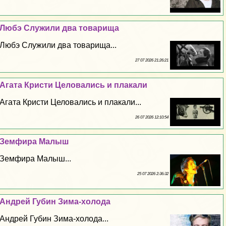
Любэ Служили два товарища
Любэ Служили два товарища...
27 07 2026 21:26:21
Агата Кристи Целовались и плакали
Агата Кристи Целовались и плакали...
26 07 2026 12:10:54
Земфира Малыш
Земфира Малыш...
25 07 2026 2:36:32
Андрей Губин Зима-холода
Андрей Губин Зима-холода...