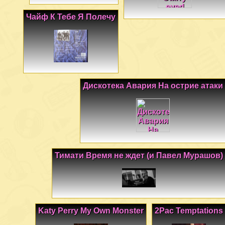
Чайф К Тебе Я Полечу
Дискотека Авария На острие атаки
Тимати Время не ждет (и Павел Мурашов)
Katy Perry My Own Monster
2Pac Temptations