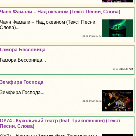
Чаян Фамали – Над океаном (Текст Песни, Слова)
Чаян Фамали – Над океаном (Текст Песни,
Слова)...
09 07 2026 6:14:54
Гамора Бессоница
Гамора Бессоница...
08 07 2026 14:17:24
Земфира Господа
Земфира Господа...
07 07 2026 3:39:19
ОУ74 - Кукольный театр (feat. Трикопюшон) (Текст
Песни, Слова)