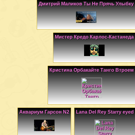
Дмитрий Маликов Ты Не Прячь Улыбку
Мистер Кредо Карлос-Кастанеда
Кристина Орбакайте Танго Втроем
Аквариум Гарсон N2
Lana Del Rey Starry eyed