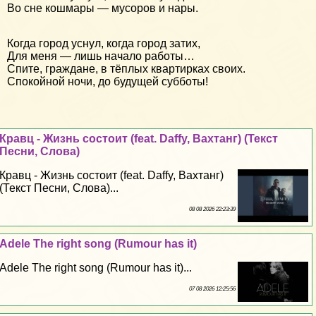
Во сне кошмары — мусоров и нары.
Когда город уснул, когда город затих,
Для меня — лишь начало работы…
Спите, граждане, в тёплых квартирках своих.
Спокойной ночи, до будущей субботы!
Кравц - Жизнь состоит (feat. Daffy, Вахтанг) (Текст
Песни, Слова)
Кравц - Жизнь состоит (feat. Daffy, Вахтанг)
(Текст Песни, Слова)...
08 08 2026 22:23:39
Adele The right song (Rumour has it)
Adele The right song (Rumour has it)...
07 08 2026 12:25:56