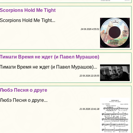
Scorpions Hold Me Tight
Scorpions Hold Me Tight...
24 06 2026 4:55:51
Тимати Время не ждет (и Павел Мурашов)
Тимати Время не ждет (и Павел Мурашов)...
22 06 2026 22:35:55
Любэ Песня о друге
Любэ Песня о друге...
21 06 2026 10:41:38