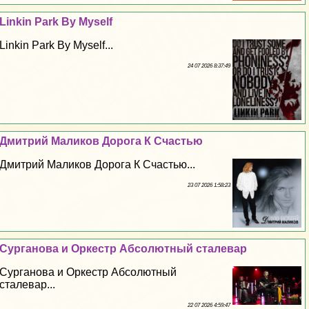
Linkin Park By Myself
Linkin Park By Myself...
24 07 2026 8:37:49
Дмитрий Маликов Дорога К Счастью
Дмитрий Маликов Дорога К Счастью...
23 07 2026 1:58:23
Сурганова и Оркестр Абсолютный сталевар
Сурганова и Оркестр Абсолютный
сталевар...
22 07 2026 4:59:47