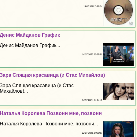
15 07 2026 0:27:54
Денис Майданов График
Денис Майданов График...
14 07 2026 16:57:21
Зара Спящая красавица (и Стас Михайлов)
Зара Спящая красавица (и Стас
Михайлов)...
13 07 2026 17:17:51
Наталья Королева Позвони мне, позвони
Наталья Королева Позвони мне, позвони...
12 07 2026 17:28:57