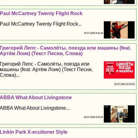
Paul McCartney Twenty Flight Rock
Paul McCartney Twenty Flight Rock...
30 07 2026 8:41:43
Григорий Лепс - Самолёты, поезда или машины (feat.
Артём Лоик) (Текст Песни, Слова)
Григорий Лепс - Самолёты, поезда или
машины (feat. Артём Лоик) (Текст Песни,
Слова)...
29 07 2026 22:25:55
ABBA What About Livingstone
ABBA What About Livingstone...
28 07 2026 8:55:35
Linkin Park X-ecutioner Style