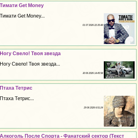
Тимати Get Money
Тимати Get Money...
01 07 2026 22:35:48
Ногу Свело! Твоя звезда
Ногу Свело! Твоя звезда...
30 06 2026 14:45:58
Птаха Тетрис
Птаха Тетрис...
29 06 2026 6:51:24
Алкоголь После Спорта - Фанатский сектор (Текст