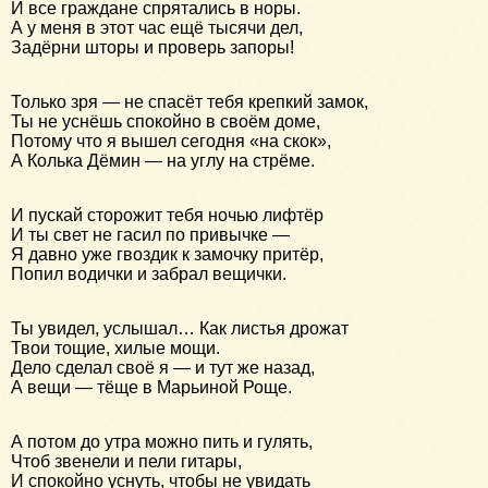
И все граждане спрятались в норы.
А у меня в этот час ещё тысячи дел,
Задёрни шторы и проверь запоры!
Только зря — не спасёт тебя крепкий замок,
Ты не уснёшь спокойно в своём доме,
Потому что я вышел сегодня «на скок»,
А Колька Дёмин — на углу на стрёме.
И пускай сторожит тебя ночью лифтёр
И ты свет не гасил по привычке —
Я давно уже гвоздик к замочку притёр,
Попил водички и забрал вещички.
Ты увидел, услышал… Как листья дрожат
Твои тощие, хилые мощи.
Дело сделал своё я — и тут же назад,
А вещи — тёще в Марьиной Роще.
А потом до утра можно пить и гулять,
Чтоб звенели и пели гитары,
И спокойно уснуть, чтобы не увидать