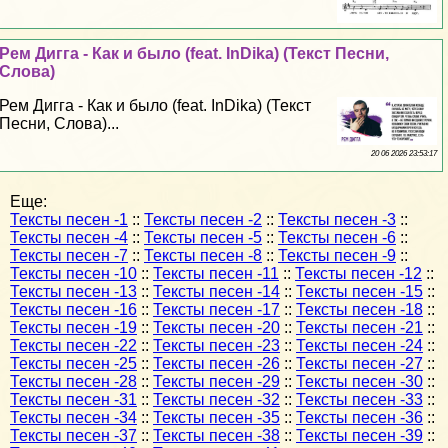
Рем Дигга - Как и было (feat. InDika) (Текст Песни,
Слова)
Рем Дигга - Как и было (feat. InDika) (Текст
Песни, Слова)...
20 06 2026 23:53:17
Еще:
Тексты песен -1
::
Тексты песен -2
::
Тексты песен -3
::
Тексты песен -4
::
Тексты песен -5
::
Тексты песен -6
::
Тексты песен -7
::
Тексты песен -8
::
Тексты песен -9
::
Тексты песен -10
::
Тексты песен -11
::
Тексты песен -12
::
Тексты песен -13
::
Тексты песен -14
::
Тексты песен -15
::
Тексты песен -16
::
Тексты песен -17
::
Тексты песен -18
::
Тексты песен -19
::
Тексты песен -20
::
Тексты песен -21
::
Тексты песен -22
::
Тексты песен -23
::
Тексты песен -24
::
Тексты песен -25
::
Тексты песен -26
::
Тексты песен -27
::
Тексты песен -28
::
Тексты песен -29
::
Тексты песен -30
::
Тексты песен -31
::
Тексты песен -32
::
Тексты песен -33
::
Тексты песен -34
::
Тексты песен -35
::
Тексты песен -36
::
Тексты песен -37
::
Тексты песен -38
::
Тексты песен -39
::