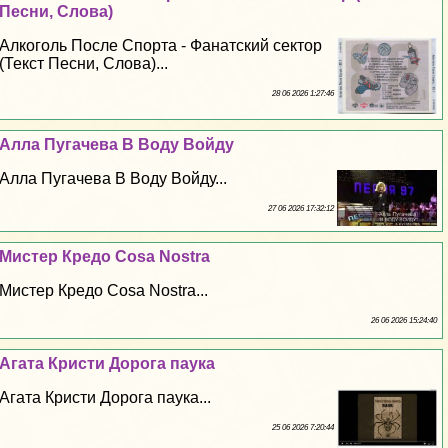
Песни, Слова)
Алкоголь После Спорта - Фанатский сектор
(Текст Песни, Слова)...
28 06 2026 1:27:46
Алла Пугачева В Воду Войду
Алла Пугачева В Воду Войду...
27 06 2026 17:32:12
Мистер Кредо Cosa Nostra
Мистер Кредо Cosa Nostra...
26 06 2026 15:24:40
Агата Кристи Дорога паука
Агата Кристи Дорога паука...
25 06 2026 7:20:44