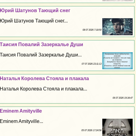
Юрий Шатунов Тающий снег
Юрий Шатунов Тающий снег...
08 07 2026 7:18:50
Таисия Повалий Зазеркалье Души
Таисия Повалий Зазеркалье Души...
07 07 2026 23:11:13
Наталья Королева Стояла и плакала
Наталья Королева Стояла и плакала...
06 07 2026 19:34:47
Eminem Amityville
Eminem Amityville...
05 07 2026 17:24:56