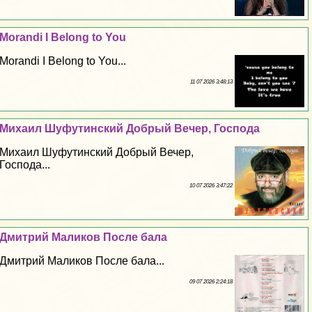
Morandi I Belong to You
Morandi I Belong to You...
11 07 2026 3:48:13
Михаил Шуфутинский Добрый Вечер, Господа
Михаил Шуфутинский Добрый Вечер,
Господа...
10 07 2026 3:47:22
Дмитрий Маликов После бала
Дмитрий Маликов После бала...
09 07 2026 2:24:18