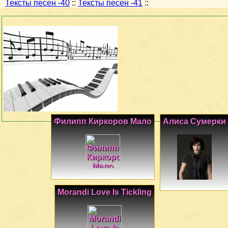
Тексты песен -40
::
Тексты песен -41
::
Филипп Киркоров Мало
Алиса Сумерки
Morandi Love Is Tickling