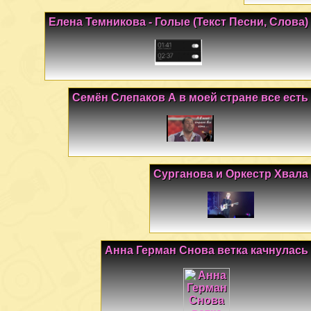
Елена Темникова - Голые (Текст Песни, Слова)
Семён Слепаков А в моей стране все есть
Сурганова и Оркестр Хвала
Анна Герман Снова ветка качнулась