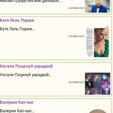
Михаил Шуфутинский Деловые...
18 07 2026 6:47:25
Катя Лель Париж
Катя Лель Париж...
17 07 2026 11:12:14
Натали Поцелуй украдкой
Натали Поцелуй украдкой...
16 07 2026 6:11:13
Валерия Кап-кап
Валерия Кап-кап...