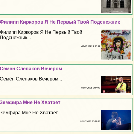
Филипп Киркоров Я Не Первый Твой Подснежник
Филипп Киркоров Я Не Первый Твой
Подснежник...
04 07 2026 1:30:51
Семён Слепаков Вечером
Семён Слепаков Вечером...
03 07 2026 3:57:48
Земфира Мне Не Хватает
Земфира Мне Не Хватает...
02 07 2026 20:43:36