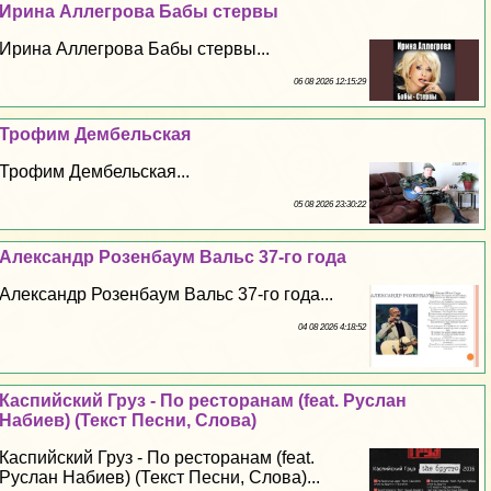
Ирина Аллегрова Бабы стepвы
Ирина Аллегрова Бабы стepвы...
06 08 2026 12:15:29
Трофим Дембельская
Трофим Дембельская...
05 08 2026 23:30:22
Александр Розенбаум Вальс 37-го года
Александр Розенбаум Вальс 37-го года...
04 08 2026 4:18:52
Каспийский Груз - По ресторанам (feat. Руслан
Набиев) (Текст Песни, Слова)
Каспийский Груз - По ресторанам (feat.
Руслан Набиев) (Текст Песни, Слова)...