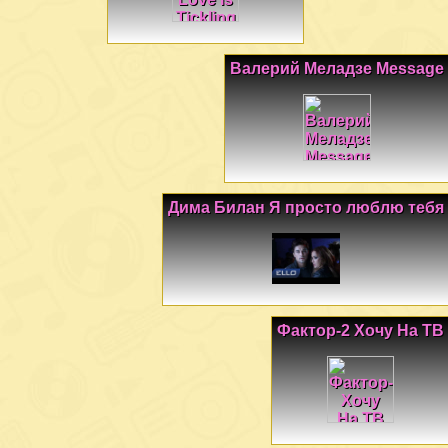
Валерий Меладзе Message
Дима Билан Я просто люблю тебя
Фактор-2 Хочу На ТВ