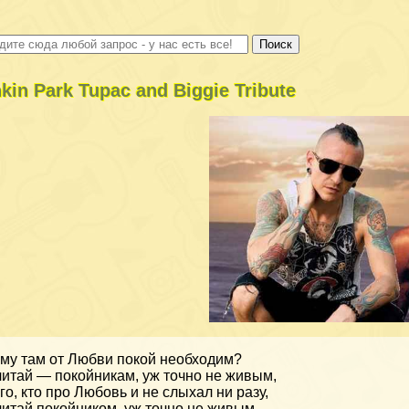
nkin Park Tupac and Biggie Tribute
му там от Любви покой необходим?
итай — покойникам, уж точно не живым,
го, кто про Любовь и не слыхал ни разу,
итай покойником, уж точно не живым.