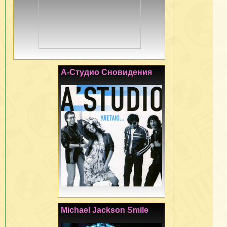
А-Студио Сновидения
Michael Jackson Smile