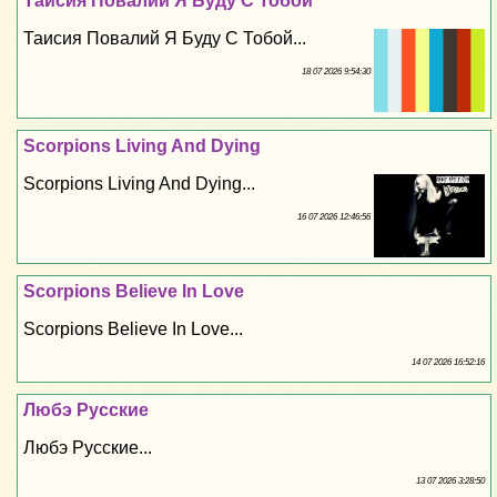
Таисия Повалий Я Буду С Тобой
Таисия Повалий Я Буду С Тобой...
18 07 2026 9:54:30
Scorpions Living And Dying
Scorpions Living And Dying...
16 07 2026 12:46:56
Scorpions Believe In Love
Scorpions Believe In Love...
14 07 2026 16:52:16
Любэ Русские
Любэ Русские...
13 07 2026 3:28:50