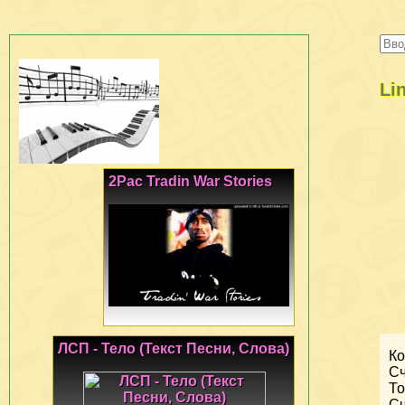
Li
2Pac Tradin War Stories
ЛСП - Тело (Текст Песни, Слова)
Ко
Сч
То
Сч