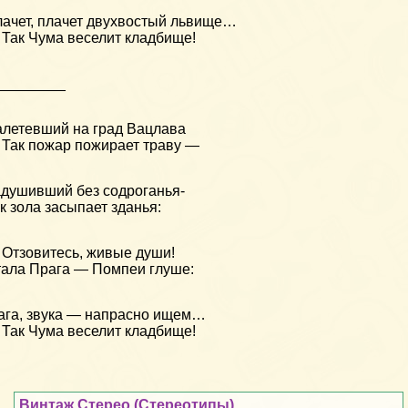
ачет, плачет двухвостый львище…
Так Чума веселит кладбище!
_________
летевший на град Вацлава
Так пожар пожирает траву —
душивший без содроганья-
к зола засыпает зданья:
Отзовитесь, живые души!
ала Прага — Помпеи глуше:
га, звука — напрасно ищем…
Так Чума веселит кладбище!
Винтаж Стерео (Стереотипы)