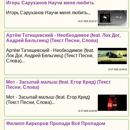
Игорь Саруханов Научи меня любить
Игорь Саруханов Научи меня любить...
14 07 2026 20:22:37
Артём Татищевский - Необходимое (feat. Лок Дог,
Андрей Бельгиец) (Текст Песни, Слова)
Артём Татищевский - Необходимое (feat.
Лок Дог, Андрей Бельгиец) (Текст Песни,
Слова)...
13 07 2026 11:49:41
Мот - Засыпай малыш (feat. Егор Крид) (Текст
Песни, Слова)
Мот - Засыпай малыш (feat. Егор Крид)
(Текст Песни, Слова)...
11 07 2026 21:20:58
Филипп Киркоров Пропади Всё Пропадом