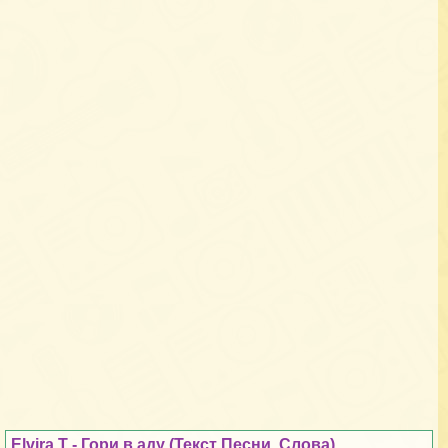
Elvira T - Гори в аду (Текст Песни, Слова)