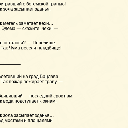
игравший с богемской гранью!
к зола засыпает зданья.
к метель заметает вехи…
 Эдема — скажите, чехи! —
о осталося? — Пепелище.
Так Чума веселит кладбище!
_________
летевший на град Вацлава
Так пожар пожирает траву —
ъявивший — последний срок нам:
к вода подступает к окнам.
к зола засыпает зданья…
д мостами и площадями