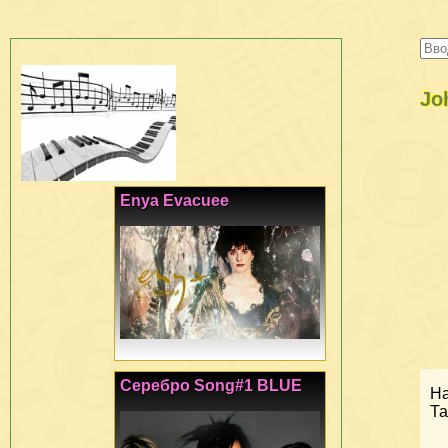
Jo
Enya Evacuee
Серебро Song#1 BLUE
На
Та