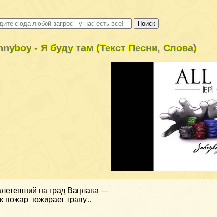
hnyboy - Я буду там (Текст Песни, Слова)
летевший на град Вацлава —
к пожар пожирает траву…