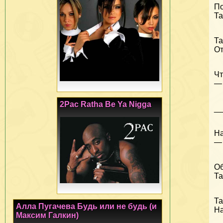
По
Та
Та
От
Чт
— 
2Pac Ratha Be Ya Nigga
_
На
— 
Об
Та
Та
Алла Пугачева Будь или не будь (и
На
Максим Галкин)