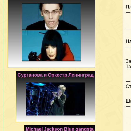
Пл
— 
_
На
— 
За
Та
Сурганова и Оркестр Ленинград
— 
Ст
Ша
— 
Michael Jackson Blue gangsta