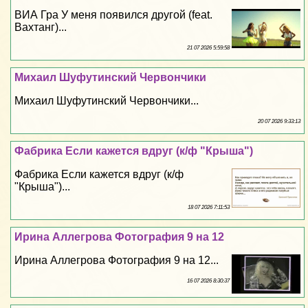
ВИА Гра У меня появился другой (feat.
Вахтанг)...
21 07 2026 5:59:58
Михаил Шуфутинский Червончики
Михаил Шуфутинский Червончики...
20 07 2026 9:33:13
Фабрика Если кажется вдруг (к/ф "Крыша")
Фабрика Если кажется вдруг (к/ф
"Крыша")...
18 07 2026 7:11:53
Ирина Аллегрова Фотография 9 на 12
Ирина Аллегрова Фотография 9 на 12...
16 07 2026 8:30:37