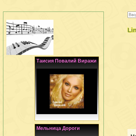
Li
Таисия Повалий Виражи
Мельница Дороги