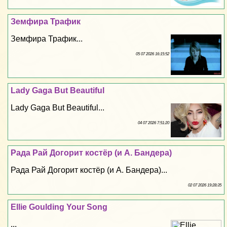
Земфира Трафик
Земфира Трафик...
05 07 2026 16:15:52
Lady Gaga But Beautiful
Lady Gaga But Beautiful...
04 07 2026 7:51:20
Рада Рай Догорит костёр (и А. Бандера)
Рада Рай Догорит костёр (и А. Бандера)...
02 07 2026 19:28:35
Ellie Goulding Your Song
...