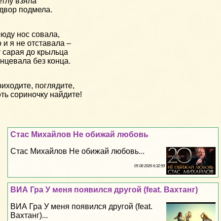
тлу взяла
двор подмела.
юду нос совала,
 и я не отставала –
 сарая до крыльца
нцевала без конца.
иходите, поглядите,
ть сориночку найдите!
Стас Михайлов Не обижай любовь
Стас Михайлов Не обижай любовь...
05 08 2026 6:32:59
ВИА Гра У меня появился другой (feat. Вахтанг)
ВИА Гра У меня появился другой (feat.
Вахтанг)...