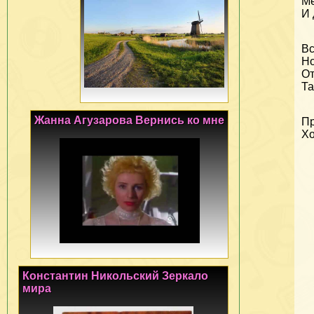
Ме
И 
Вс
Но
От
Та
Жанна Агузарова Вернись ко мне
Пр
Хо
Константин Никольский Зеркало
мира