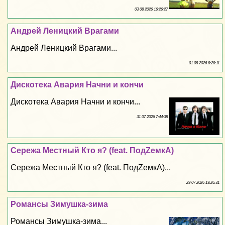
03 08 2026 16:26:27
Андрей Леницкий Врагами
Андрей Леницкий Врагами...
01 08 2026 8:28:11
Дискотека Авария Начни и кончи
Дискотека Авария Начни и кончи...
31 07 2026 7:44:38
Сережа Местный Кто я? (feat. ПодZемкА)
Сережа Местный Кто я? (feat. ПодZемкА)...
29 07 2026 19:26:31
Романсы Зимушка-зима
Романсы Зимушка-зима...