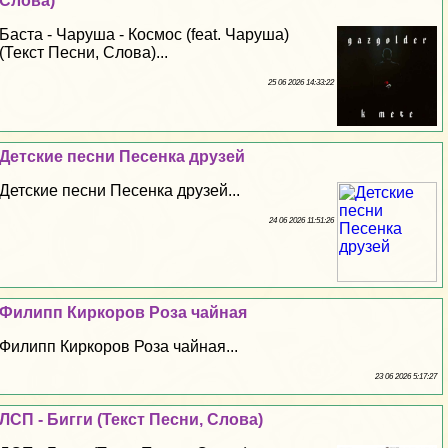
Слова)
Баста - Чаруша - Космос (feat. Чаруша)
(Текст Песни, Слова)...
25 06 2026 14:33:22
Детские песни Песенка друзей
Детские песни Песенка друзей...
24 06 2026 11:51:26
Филипп Киркоров Роза чайная
Филипп Киркоров Роза чайная...
23 06 2026 5:17:27
ЛСП - Бигги (Текст Песни, Слова)