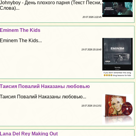
Johnyboy - День плохого парня (Текст Песни,
Слова)...
20 07 2026 3:22:45
Eminem The Kids
Eminem The Kids...
19 07 2026 20:18:40
Таисия Повалий Наказаны любовью
Таисия Повалий Наказаны любовью...
18 07 2026 19:13:51
Lana Del Rey Making Out