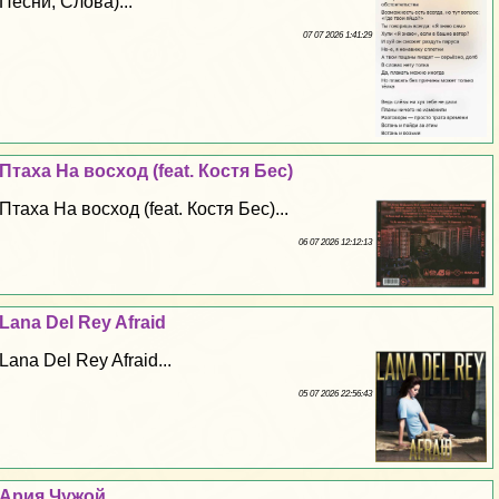
Песни, Слова)...
07 07 2026 1:41:29
Птаха На восход (feat. Костя Бес)
Птаха На восход (feat. Костя Бес)...
06 07 2026 12:12:13
Lana Del Rey Afraid
Lana Del Rey Afraid...
05 07 2026 22:56:43
Ария Чужой