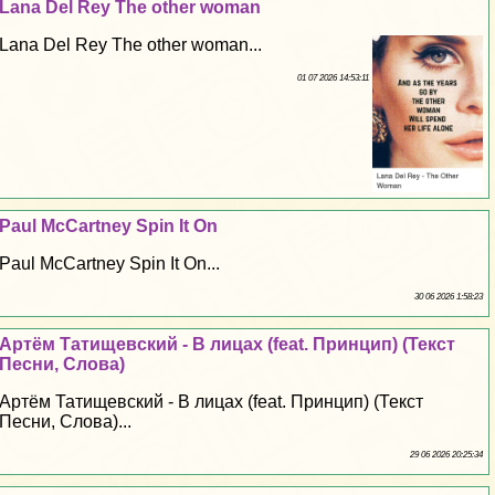
Lana Del Rey The other woman
Lana Del Rey The other woman...
01 07 2026 14:53:11
Paul McCartney Spin It On
Paul McCartney Spin It On...
30 06 2026 1:58:23
Артём Татищевский - В лицах (feat. Принцип) (Текст
Песни, Слова)
Артём Татищевский - В лицах (feat. Принцип) (Текст
Песни, Слова)...
29 06 2026 20:25:34