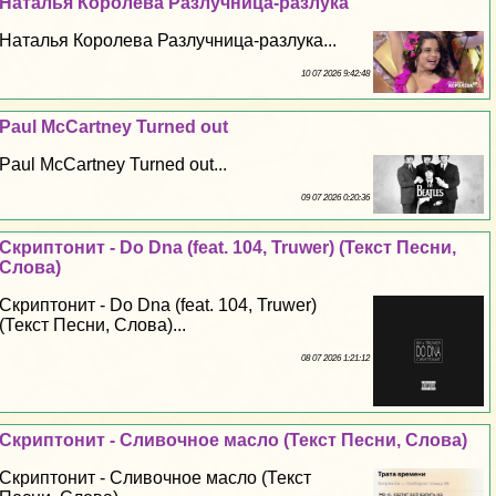
Наталья Королева Разлучница-разлука
Наталья Королева Разлучница-разлука...
10 07 2026 9:42:48
Paul McCartney Turned out
Paul McCartney Turned out...
09 07 2026 0:20:36
Скриптонит - Do Dna (feat. 104, Truwer) (Текст Песни,
Слова)
Скриптонит - Do Dna (feat. 104, Truwer)
(Текст Песни, Слова)...
08 07 2026 1:21:12
Скриптонит - Сливочное масло (Текст Песни, Слова)
Скриптонит - Сливочное масло (Текст