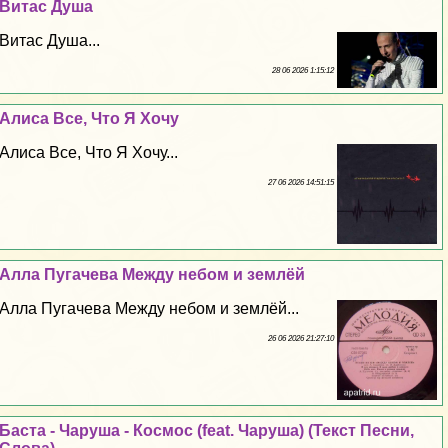
Витас Душа
Витас Душа...
28 06 2026 1:15:12
Алиса Все, Что Я Хочу
Алиса Все, Что Я Хочу...
27 06 2026 14:51:15
Алла Пугачева Между небом и землёй
Алла Пугачева Между небом и землёй...
26 06 2026 21:27:10
Баста - Чаруша - Космос (feat. Чаруша) (Текст Песни,