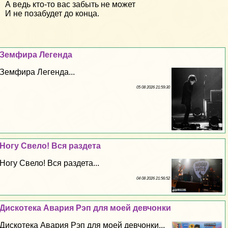
А ведь кто-то вас забыть не может
И не позабудет до конца.
Земфира Легенда
Земфира Легенда...
05 08 2026 21:59:30
Ногу Свело! Вся раздета
Ногу Свело! Вся раздета...
04 08 2026 21:56:52
Дискотека Авария Рэп для моей девчонки
Дискотека Авария Рэп для моей девчонки...