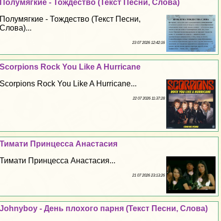
Полумягкие - Тождество (Текст Песни, Слова)
Полумягкие - Тождество (Текст Песни,
Слова)...
23 07 2026 12:42:16
Scorpions Rock You Like A Hurricane
Scorpions Rock You Like A Hurricane...
22 07 2026 11:37:28
Тимати Принцесса Анастасия
Тимати Принцесса Анастасия...
21 07 2026 23:13:26
Johnyboy - День плохого парня (Текст Песни, Слова)