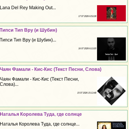
Lana Del Rey Making Out...
17 07 2026 6:53:28
Типси Тип Вру (и Шубин)
Типси Тип Вру (и Шубин)...
16 07 2026 6:13:20
Чаян Фамали - Кис-Кис (Текст Песни, Слова)
Чаян Фамали - Кис-Кис (Текст Песни,
Слова)...
15 07 2026 15:13:48
Наталья Королева Туда, где солнце
Наталья Королева Туда, где солнце...