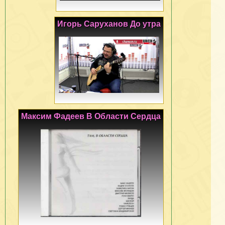
Игорь Саруханов До утра
Максим Фадеев В Области Сердца