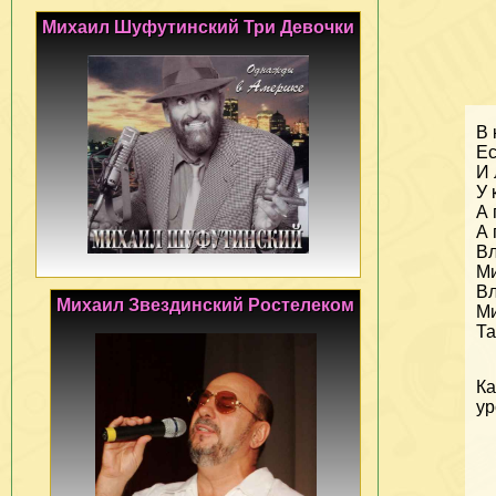
Михаил Шуфутинский Три Девочки
В 
Ес
И
У 
А 
А 
Вл
Ми
Вл
Михаил Звездинский Ростелеком
Ми
Та
Ка
у