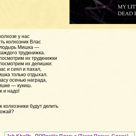
колхозе у нас
ть колхозник Влас
 лодырь Мишка —
каждого трудкнижка.
посмотрим их трудкнижки
посмотрим их делишки:
ас и сеял и пахал,
шка только отдыхал.
асу осенью награда,
шке — кукиш.
к и надо!
к колхозники будут делить
рожай?