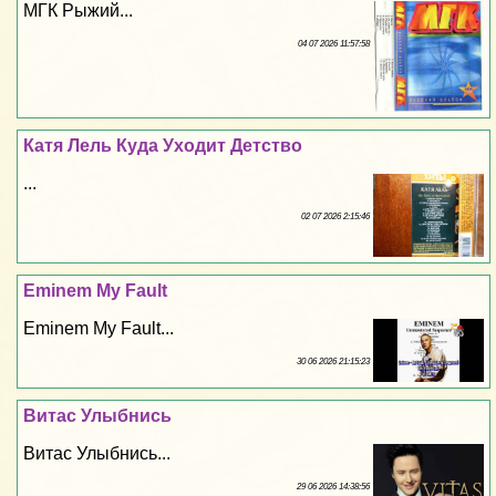
МГК Рыжий...
04 07 2026 11:57:58
Катя Лель Куда Уходит Детство
...
02 07 2026 2:15:46
Eminem My Fault
Eminem My Fault...
30 06 2026 21:15:23
Витас Улыбнись
Витас Улыбнись...
29 06 2026 14:38:56