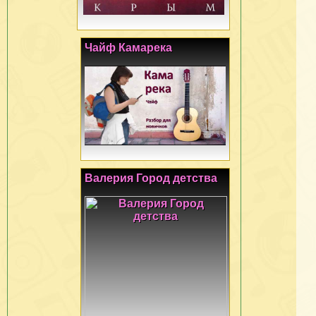
Чайф Камарека
Валерия Город детства