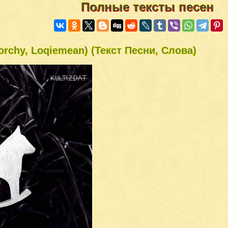
Полные тексты песен
Porchy, Loqiemean) (Текст Песни, Слова)