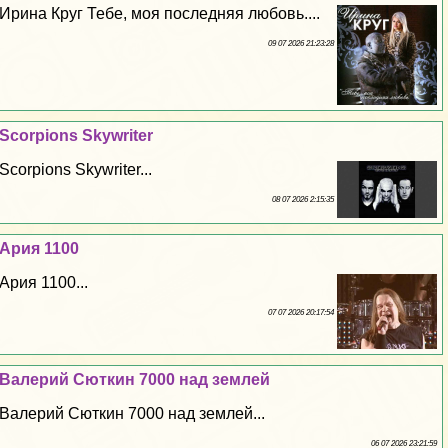
Ирина Круг Тебе, моя последняя любовь....
09 07 2026 21:23:28
Scorpions Skywriter
Scorpions Skywriter...
08 07 2026 2:15:35
Ария 1100
Ария 1100...
07 07 2026 20:17:54
Валерий Сюткин 7000 над землей
Валерий Сюткин 7000 над землей...
06 07 2026 23:21:59