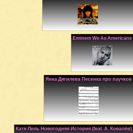
Eminem We As Americans
Янка Дягилева Песенка про паучков
Катя Лель Новогодняя История (feat. А. Ковалёв)