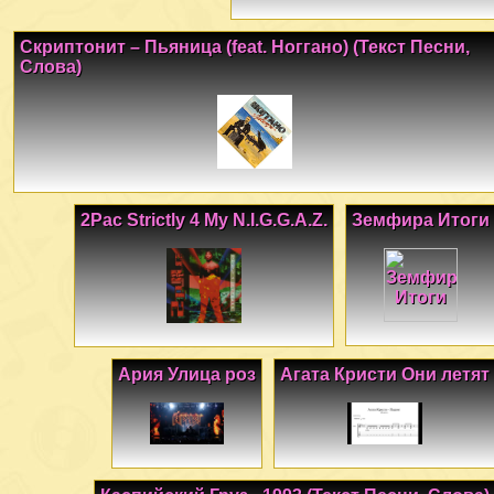
Скриптонит – Пьяница (feat. Ноггано) (Текст Песни,
Слова)
2Pac Strictly 4 My N.I.G.G.A.Z.
Земфира Итоги
Ария Улица роз
Агата Кристи Они летят