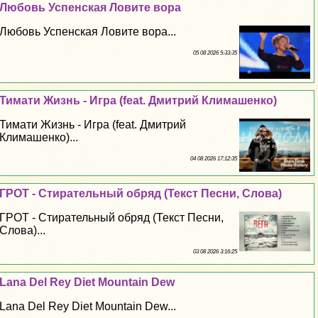
Любовь Успенская Ловите вора
Любовь Успенская Ловите вора...
05 08 2026 5:33:35
Тимати Жизнь - Игра (feat. Дмитрий Климашенко)
Тимати Жизнь - Игра (feat. Дмитрий
Климашенко)...
04 08 2026 17:12:35
ГРОТ - Стирательный обряд (Текст Песни, Слова)
ГРОТ - Стирательный обряд (Текст Песни,
Слова)...
03 08 2026 3:16:25
Lana Del Rey Diet Mountain Dew
Lana Del Rey Diet Mountain Dew...