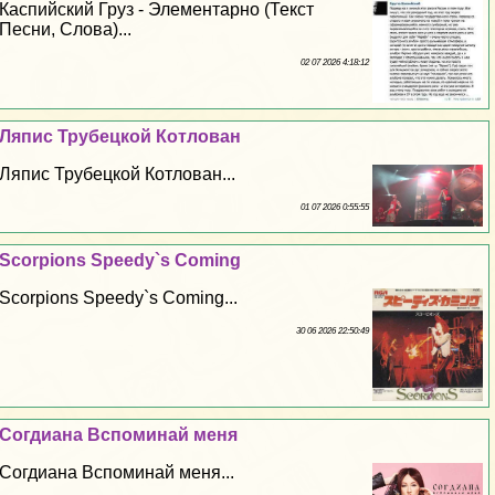
Каспийский Груз - Элементарно (Текст
Песни, Слова)...
02 07 2026 4:18:12
Ляпис Трубецкой Котлован
Ляпис Трубецкой Котлован...
01 07 2026 0:55:55
Scorpions Speedy`s Coming
Scorpions Speedy`s Coming...
30 06 2026 22:50:49
Согдиана Вспоминай меня
Согдиана Вспоминай меня...