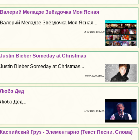
Валерий Меладзе Звёздочка Моя Ясная
Валерий Меладзе Звёздочка Моя Ясная...
05 07 2026 19:53:39
Justin Bieber Someday at Christmas
Justin Bieber Someday at Christmas...
04 07 2026 3:50:11
Любэ Дед
Любэ Дед...
03 07 2026 15:17:55
Каспийский Груз - Элементарно (Текст Песни, Слова)