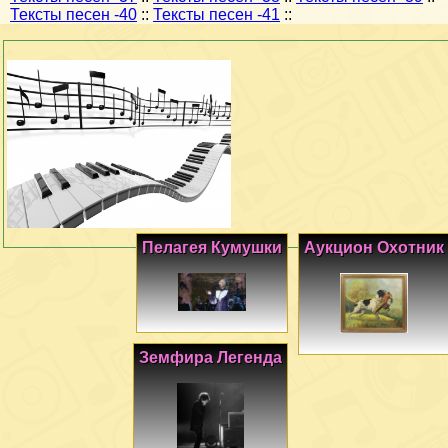
Тексты песен -40
::
Тексты песен -41
::
Пелагея Кумушки
Аукцион Охотник
Земфира Легенда