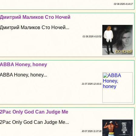
02 08 2026 4:14:17
Дмитрий Маликов Сто Ночей
Дмитрий Маликов Сто Ночей...
01 08 2026 4:10:52
ABBA Honey, honey
ABBA Honey, honey...
31 07 2026 12:16:11
2Pac Only God Can Judge Me
2Pac Only God Can Judge Me...
30 07 2026 11:37:30