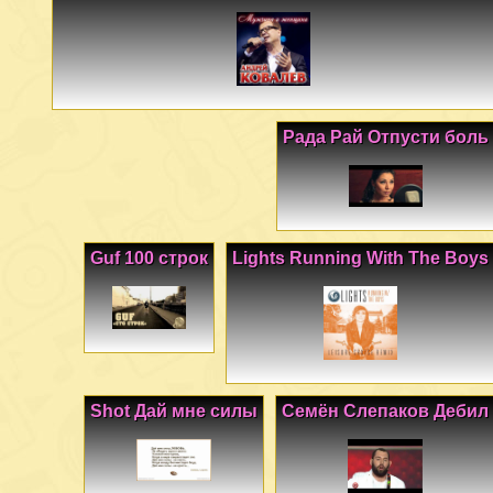
Рада Рай Отпусти боль
Guf 100 строк
Lights Running With The Boys
Shot Дай мне силы
Семён Слепаков Дебил