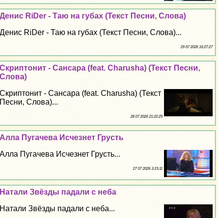
Денис RiDer - Таю на губах (Текст Песни, Слова)
Денис RiDer - Таю на губах (Текст Песни, Слова)...
29 07 2026 16:27:27
Скриптонит - Сансара (feat. Charusha) (Текст Песни,
Слова)
Скриптонит - Сансара (feat. Charusha) (Текст
Песни, Слова)...
28 07 2026 21:22:25
Алла Пугачева Исчезнет Грусть
Алла Пугачева Исчезнет Грусть...
27 07 2026 3:15:11
Натали Звёзды падали с неба
Натали Звёзды падали с неба...