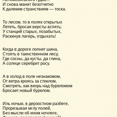
И снова манит безотчетно
К далеким странствиям — тоска.
То лесом, то в полях открытых
Лететь, бросая версты вспять;
У станций старых, позабытых,
Раскинув лагерь, отдыхать!
Когда в дороге лопнет шина,
Стоять в таинственном лесу,
Где сосны, да кусты, да глина,
А солнце серебрит росу.
А в холод в поле незнакомом,
От ветра кроясь за стеклом,
Смотреть, как вихрь над буреломом
Бросает новый бурелом.
Иль ночью, в дерзостном разбеге,
Прорезывая мглу полей,
Без мысли об ином ночлеге,