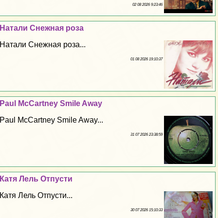
02 08 2026 9:23:46
Натали Снежная роза
Натали Снежная роза...
01 08 2026 19:10:37
Paul McCartney Smile Away
Paul McCartney Smile Away...
31 07 2026 23:38:59
Катя Лель Отпусти
Катя Лель Отпусти...
30 07 2026 15:10:33