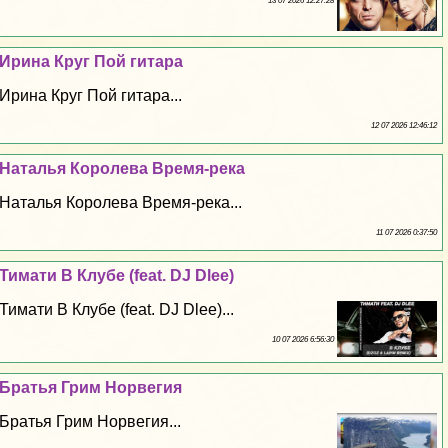
13 07 2026 12:27:28
Ирина Круг Пой гитара
Ирина Круг Пой гитара...
12 07 2026 12:46:12
Наталья Королева Время-река
Наталья Королева Время-река...
11 07 2026 0:37:50
Тимати В Клубе (feat. DJ Dlee)
Тимати В Клубе (feat. DJ Dlee)...
10 07 2026 6:56:30
Братья Грим Норвегия
Братья Грим Норвегия...