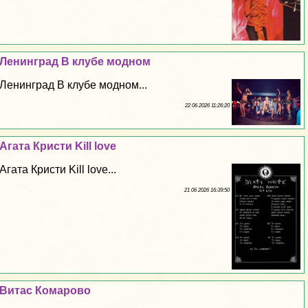
Ленинград В клубе модном
Ленинград В клубе модном...
22 06 2026 11:26:20
Агата Кристи Kill love
Агата Кристи Kill love...
21 06 2026 16:39:50
Витас Комарово