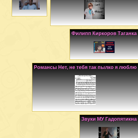
Филипп Киркоров Таганка
Романсы Нет, не тебя так пылко я люблю
Звуки МУ Гадопятикна