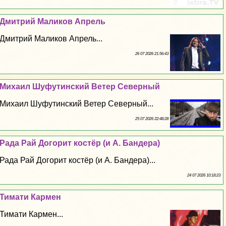
Дмитрий Маликов Апрель
Дмитрий Маликов Апрель...
26 07 2026 21:56:43
Михаил Шуфутинский Ветер Северный
Михаил Шуфутинский Ветер Северный...
25 07 2026 22:48:28
Рада Рай Догорит костёр (и А. Бандера)
Рада Рай Догорит костёр (и А. Бандера)...
24 07 2026 10:18:23
Тимати Кармен
Тимати Кармен...