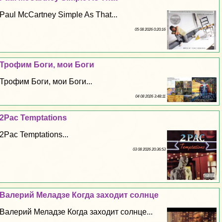
Paul McCartney Simple As That...
05 08 2026 0:20:16
Трофим Боги, мои Боги
Трофим Боги, мои Боги...
04 08 2026 3:48:11
2Pac Temptations
2Pac Temptations...
03 08 2026 20:36:53
Валерий Меладзе Когда заходит солнце
Валерий Меладзе Когда заходит солнце...