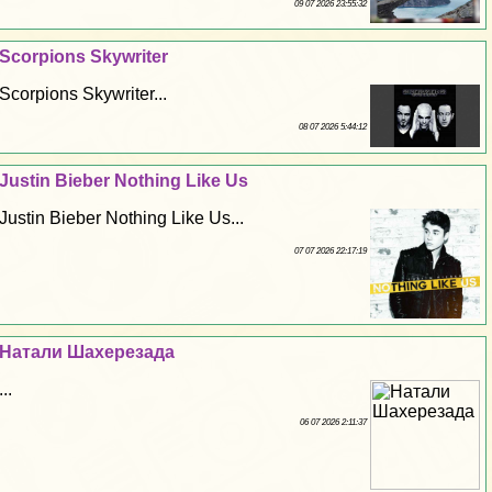
09 07 2026 23:55:32
Scorpions Skywriter
Scorpions Skywriter...
08 07 2026 5:44:12
Justin Bieber Nothing Like Us
Justin Bieber Nothing Like Us...
07 07 2026 22:17:19
Натали Шахерезада
...
06 07 2026 2:11:37