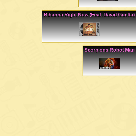
Rihanna Right Now (Feat. David Guetta)
Scorpions Robot Man