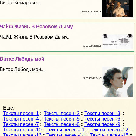
Витас Комарово...
20 06 2026 18:46:35
Чайф Жизнь В Розовом Дыму
Чайф Жизнь В Розовом Дыму...
19 06 2026 8:20:36
Витас Лебедь мой
Витас Лебедь мой...
18 06 2026 2:34:45
Еще:
Тексты песен -1
::
Тексты песен -2
::
Тексты песен -3
::
Тексты песен -4
::
Тексты песен -5
::
Тексты песен -6
::
Тексты песен -7
::
Тексты песен -8
::
Тексты песен -9
::
Тексты песен -10
::
Тексты песен -11
::
Тексты песен -12
::
Тексты песен -13
::
Тексты песен -14
::
Тексты песен -15
::