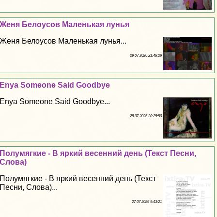
Женя Белоусов Маленькая лунья
Женя Белоусов Маленькая лунья...
29 07 2026 21:48:29
Enya Someone Said Goodbye
Enya Someone Said Goodbye...
28 07 2026 20:25:50
Полумягкие - В яркий весенний день (Текст Песни,
Слова)
Полумягкие - В яркий весенний день (Текст
Песни, Слова)...
27 07 2026 9:43:21