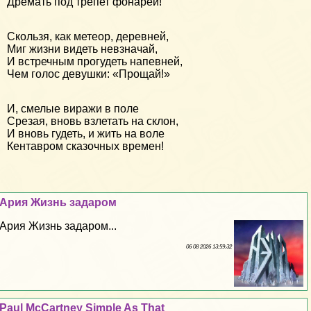
Дремать под трепет фонарей!
Скользя, как метеор, деревней,
Миг жизни видеть невзначай,
И встречным прогудеть напевней,
Чем голос девушки: «Прощай!»
И, смелые виражи в поле
Срезая, вновь взлетать на склон,
И вновь гудеть, и жить на воле
Кентавром сказочных времен!
Ария Жизнь задаром
Ария Жизнь задаром...
06 08 2026 13:59:32
Paul McCartney Simple As That