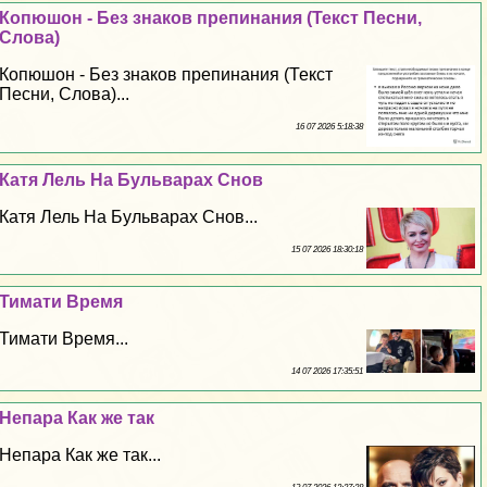
Копюшон - Без знаков препинания (Текст Песни,
Слова)
Копюшон - Без знаков препинания (Текст
Песни, Слова)...
16 07 2026 5:18:38
Катя Лель На Бульварах Снов
Катя Лель На Бульварах Снов...
15 07 2026 18:30:18
Тимати Время
Тимати Время...
14 07 2026 17:35:51
Непара Как же так
Непара Как же так...