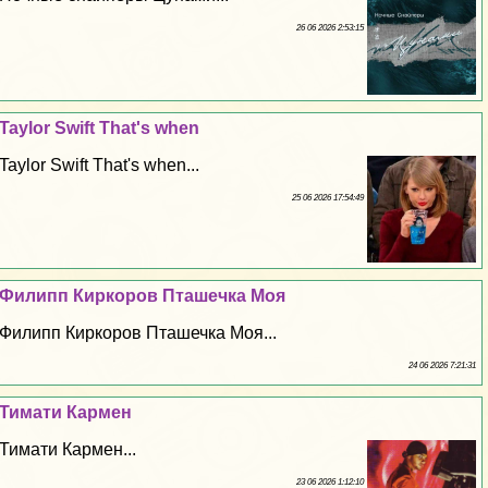
26 06 2026 2:53:15
Taylor Swift That's when
Taylor Swift That's when...
25 06 2026 17:54:49
Филипп Киркоров Пташечка Моя
Филипп Киркоров Пташечка Моя...
24 06 2026 7:21:31
Тимати Кармен
Тимати Кармен...
23 06 2026 1:12:10