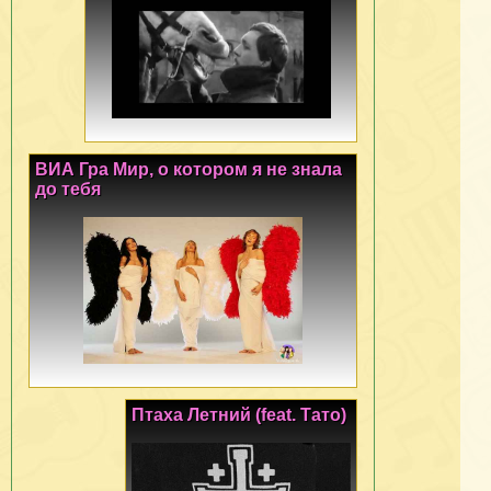
ВИА Гра Мир, о котором я не знала
до тебя
Птаха Летний (feat. Тато)