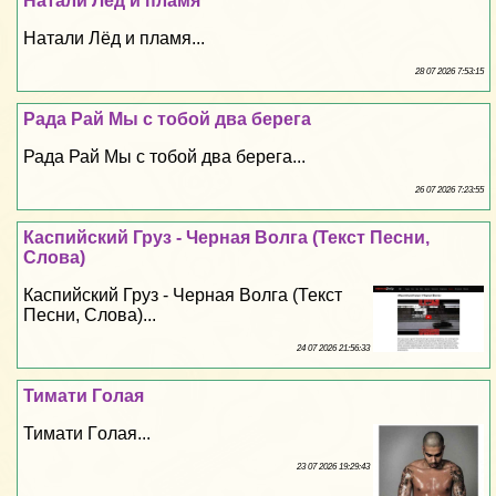
Натали Лёд и пламя
Натали Лёд и пламя...
28 07 2026 7:53:15
Рада Рай Мы с тобой два берега
Рада Рай Мы с тобой два берега...
26 07 2026 7:23:55
Каспийский Груз - Черная Волга (Текст Песни,
Слова)
Каспийский Груз - Черная Волга (Текст
Песни, Слова)...
24 07 2026 21:56:33
Тимати Гoлая
Тимати Гoлая...
23 07 2026 19:29:43