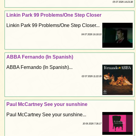
05 07 2026 14:23:38
Linkin Park 99 Problems/One Step Closer
Linkin Park 99 Problems/One Step Closer...
04 07 2026 16:18:10
ABBA Fernando (In Spanish)
ABBA Fernando (In Spanish)...
02 07 2026 11:22:39
Paul McCartney See your sunshine
Paul McCartney See your sunshine...
30 06 2026 7:36:17