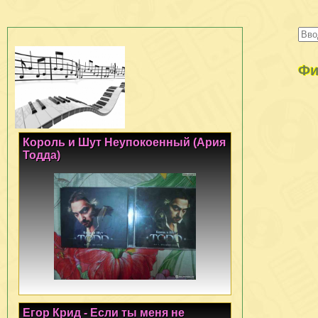
Фи
Король и Шут Неупокоенный (Ария
Тодда)
Егор Крид - Если ты меня не