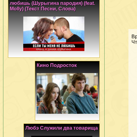
любишь (Шурыгина пародия) (feat.
Molly) (Текст Песни, Слова)
Вр
Чт
Кино Подросток
Любэ Служили два товарища