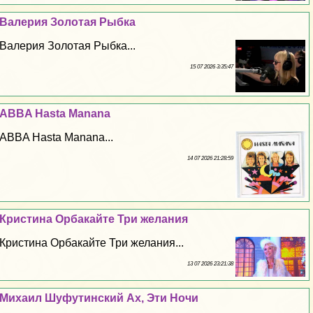
Валерия Золотая Рыбка
Валерия Золотая Рыбка...
15 07 2026 3:35:47
ABBA Hasta Manana
ABBA Hasta Manana...
14 07 2026 21:28:59
Кристина Орбакайте Три желания
Кристина Орбакайте Три желания...
13 07 2026 23:21:38
Михаил Шуфутинский Ах, Эти Ночи