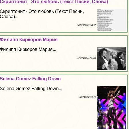
Скриптонит - Это любовь (Текст Песни, Слова)
Скриптонит - Это любовь (Текст Песни,
Слова)...
18 07 2026 15:42:25
Филипп Киркоров Мария
Филипп Киркоров Мария...
17 07 2026 17:56:11
Selena Gomez Falling Down
Selena Gomez Falling Down...
16 07 2026 9:36:51