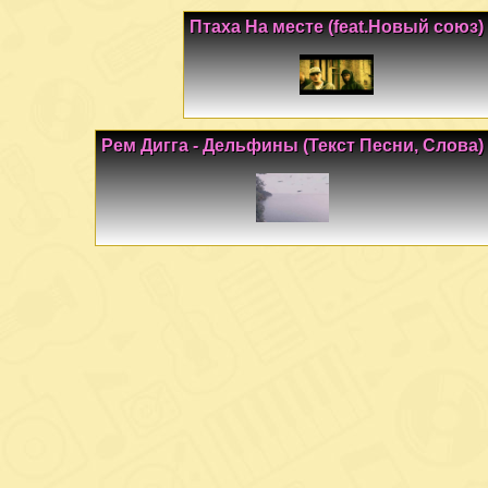
Птаха На месте (feat.Новый союз)
Рем Дигга - Дельфины (Текст Песни, Слова)