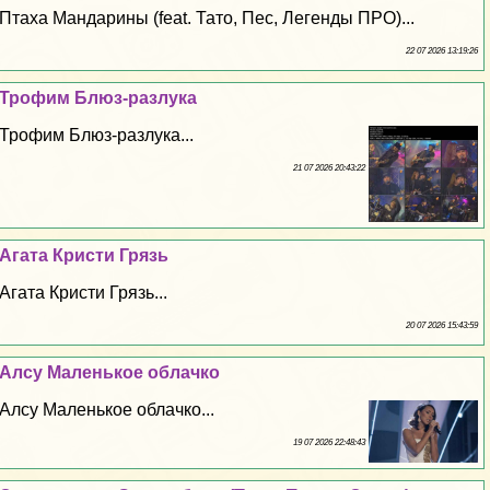
Птаха Maндарины (feat. Тато, Пес, Легенды ПРО)...
22 07 2026 13:19:26
Трофим Блюз-разлука
Трофим Блюз-разлука...
21 07 2026 20:43:22
Агата Кристи Грязь
Агата Кристи Грязь...
20 07 2026 15:43:59
Алсу Маленькое облачко
Алсу Маленькое облачко...
19 07 2026 22:48:43