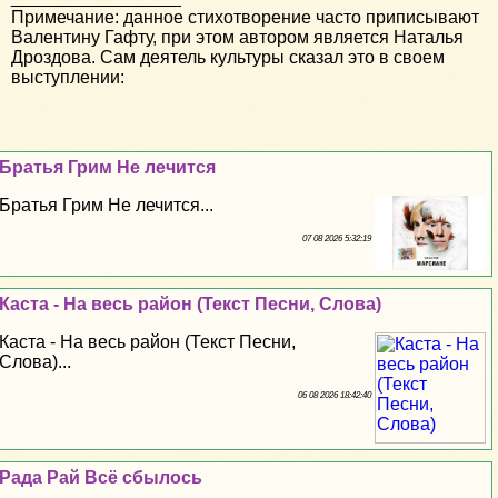
Примечание: данное стихотворение часто приписывают
Валентину Гафту, при этом автором является Наталья
Дроздова. Сам деятель культуры сказал это в своем
выступлении:
Братья Грим Не лечится
Братья Грим Не лечится...
07 08 2026 5:32:19
Каста - На весь район (Текст Песни, Слова)
Каста - На весь район (Текст Песни,
Слова)...
06 08 2026 18:42:40
Рада Рай Всё сбылось