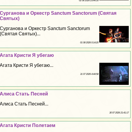
02 08 2026 23:44:16
Сурганова и Оркестр Sanctum Sanctorum (Святая
Святых)
Сурганова и Оркестр Sanctum Sanctorum
(Святая Святых)...
01 08 2026 0:14:20
Агата Кристи Я убегаю
Агата Кристи Я убегаю...
31 07 2026 4:44:58
Алиса Стать Песней
Алиса Стать Песней...
30 07 2026 21:41:17
Агата Кристи Полетаем