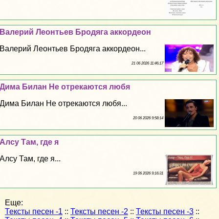
Валерий Леонтьев Бродяга аккордеон
Валерий Леонтьев Бродяга аккордеон...
21 06 2026 11:46:17
Дима Билан Не отрекаются любя
Дима Билан Не отрекаются любя...
20 06 2026 9:58:14
Алсу Там, где я
Алсу Там, где я...
19 06 2026 9:16:31
Еще:
Тексты песен -1
::
Тексты песен -2
::
Тексты песен -3
::