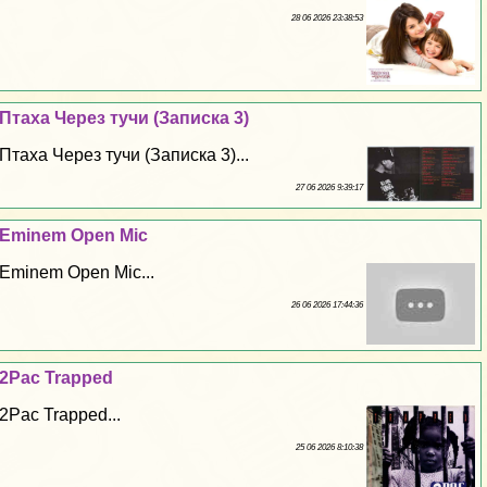
28 06 2026 23:38:53
Птаха Через тучи (Записка 3)
Птаха Через тучи (Записка 3)...
27 06 2026 9:39:17
Eminem Open Mic
Eminem Open Mic...
26 06 2026 17:44:36
2Pac Trapped
2Pac Trapped...
25 06 2026 8:10:38