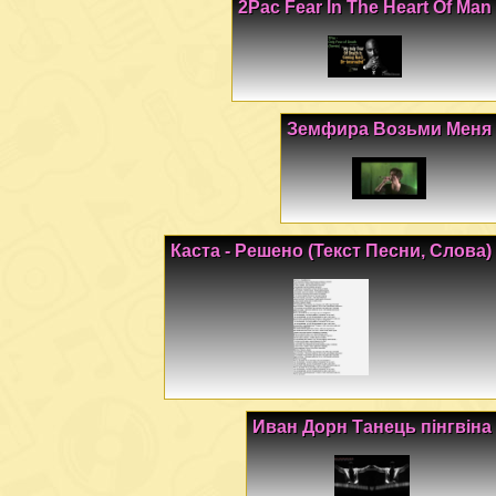
2Pac Fear In The Heart Of Man
Земфира Возьми Меня
Каста - Решено (Текст Песни, Слова)
Иван Дорн Танець пiнгвiна