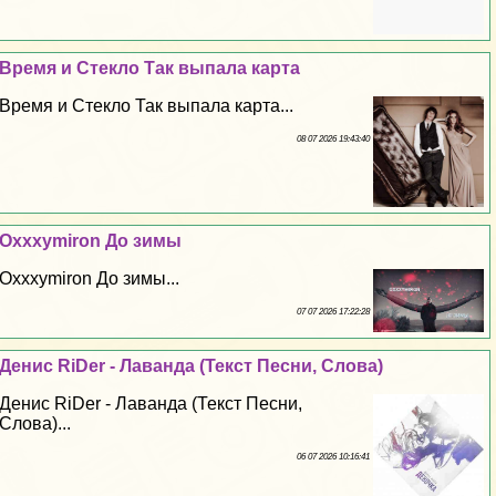
Время и Стекло Так выпала карта
Время и Стекло Так выпала карта...
08 07 2026 19:43:40
Oxxxymiron До зимы
Oxxxymiron До зимы...
07 07 2026 17:22:28
Денис RiDer - Лаванда (Текст Песни, Слова)
Денис RiDer - Лаванда (Текст Песни,
Слова)...
06 07 2026 10:16:41