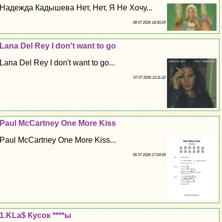
Надежда Кадышева Нет, Нет, Я Не Хочу...
08 07 2026 18:50:29
Lana Del Rey I don't want to go
Lana Del Rey I don't want to go...
07 07 2026 23:11:32
Paul McCartney One More Kiss
Paul McCartney One More Kiss...
06 07 2026 17:24:59
1.KLa$ Кусок ****ы