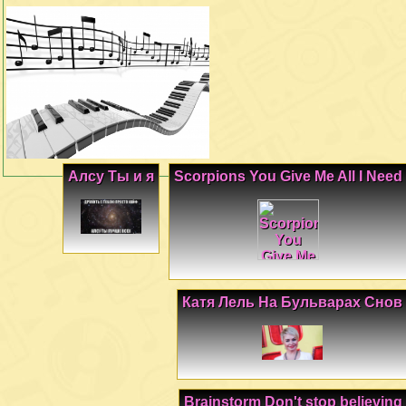
Алсу Ты и я
Scorpions You Give Me All I Need
Катя Лель На Бульварах Снов
Brainstorm Don't stop believing