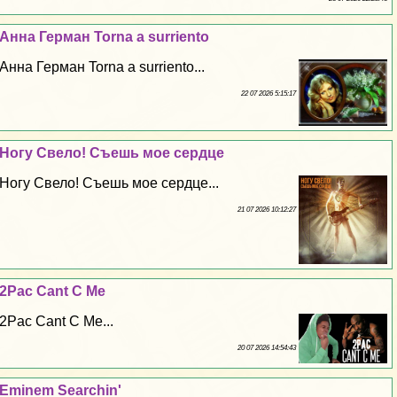
Анна Герман Torna a surriento
Анна Герман Torna a surriento...
22 07 2026 5:15:17
Ногу Свело! Съешь мое сердце
Ногу Свело! Съешь мое сердце...
21 07 2026 10:12:27
2Pac Cant C Me
2Pac Cant C Me...
20 07 2026 14:54:43
Eminem Searchin'