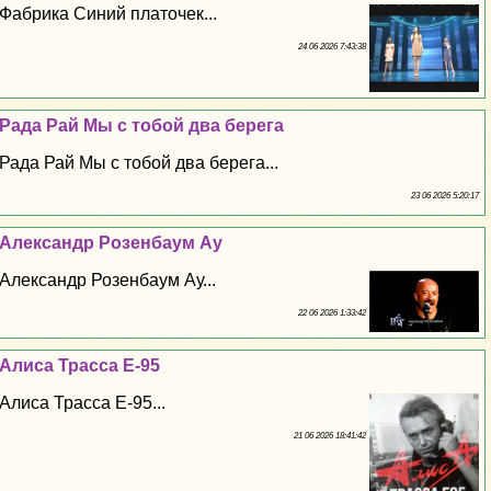
Фабрика Синий платочек...
24 06 2026 7:43:38
Рада Рай Мы с тобой два берега
Рада Рай Мы с тобой два берега...
23 06 2026 5:20:17
Александр Розенбаум Ау
Александр Розенбаум Ау...
22 06 2026 1:33:42
Алиса Трасса Е-95
Алиса Трасса Е-95...
21 06 2026 18:41:42