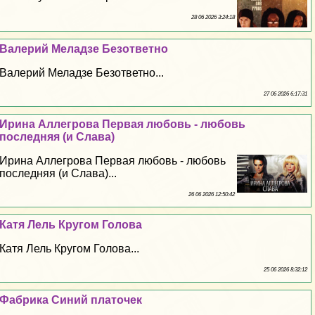
28 06 2026 3:24:18
Валерий Меладзе Безответно
Валерий Меладзе Безответно...
27 06 2026 6:17:31
Ирина Аллегрова Первая любовь - любовь
последняя (и Слава)
Ирина Аллегрова Первая любовь - любовь
последняя (и Слава)...
26 06 2026 12:50:42
Катя Лель Кругом Голова
Катя Лель Кругом Голова...
25 06 2026 8:32:12
Фабрика Синий платочек