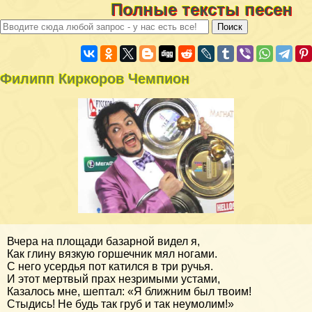
Полные тексты песен
Филипп Киркоров Чемпион
Вчера на площади базарной видел я,
Как глину вязкую горшечник мял ногами.
С него усердья пот катился в три ручья.
И этот мертвый прах незримыми устами,
Казалось мне, шептал: «Я ближним был твоим!
Стыдись! Не будь так груб и так неумолим!»