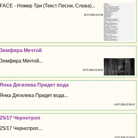
FACE - Номер Три (Текст Песни, Слова)...
26 07 2026 6:47:28
Земфира Мечтой
Земфира Мечтой...
25 07 2026 23:35:50
Янка Дягилева Придет вода
Янка Дягилева Придет вода...
24 07 2026 22:56:15
25/17 Чернотроп
25/17 Чернотроп...
23 07 2026 22:25:43