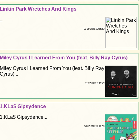
Linkin Park Wretches And Kings
...
01 08 2026 23:55:53
Miley Cyrus I Learned From You (feat. Billy Ray Cyrus)
Miley Cyrus I Learned From You (feat. Billy Ray
Cyrus)...
31 07 2026 3:18:45
1.KLa$ Gipsydence
1.KLa$ Gipsydence...
30 07 2026 11:28:50