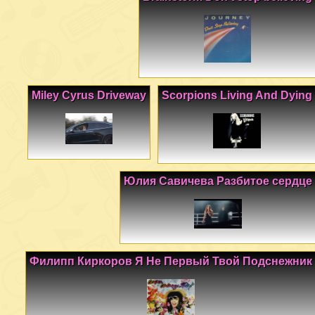
Miley Cyrus Driveway
Scorpions Living And Dying
Юлия Савичева Разбитое сердце
Филипп Киркоров Я Не Первый Твой Подснежник