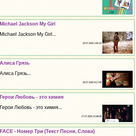
Michael Jackson My Girl
Michael Jackson My Girl...
29 07 2026 3:40:14
Алиса Грязь
Алиса Грязь...
28 07 2026 8:17:49
Герои Любовь - это химия
Герои Любовь - это химия...
27 07 2026 15:48:58
FACE - Номер Три (Текст Песни, Слова)