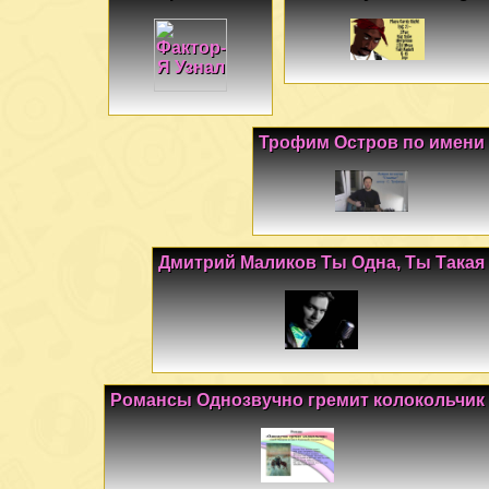
Трофим Остров по имени
Дмитрий Маликов Ты Одна, Ты Такая
Романсы Однозвучно гремит колокольчик