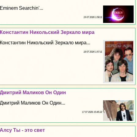
Eminem Searchin'...
19 07 2026 1:58:11
Константин Никольский Зеркало мира
Константин Никольский Зеркало мира...
18 07 2026 1:57:11
Дмитрий Маликов Он Один
Дмитрий Маликов Он Один...
17 07 2026 15:45:32
Алсу Ты - это свет