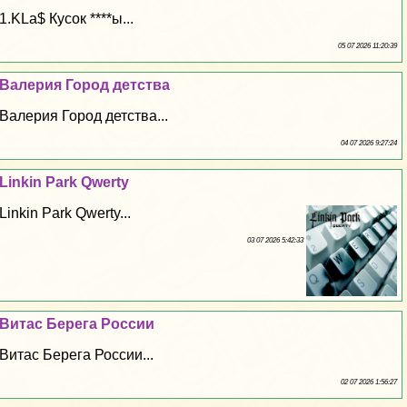
1.KLa$ Кусок ****ы...
05 07 2026 11:20:39
Валерия Город детства
Валерия Город детства...
04 07 2026 9:27:24
Linkin Park Qwerty
Linkin Park Qwerty...
03 07 2026 5:42:33
Витас Берега России
Витас Берега России...
02 07 2026 1:56:27