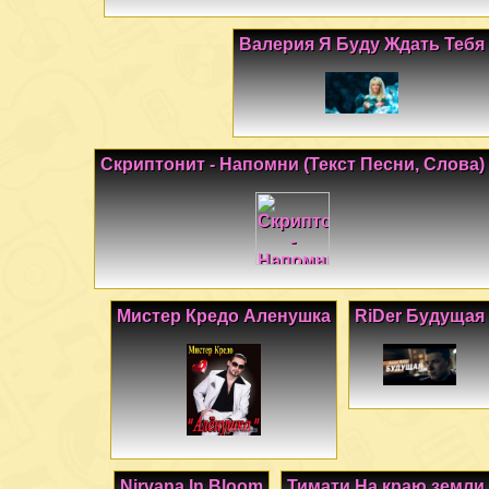
Валерия Я Буду Ждать Тебя
Скриптонит - Напомни (Текст Песни, Слова)
Мистер Кредо Аленушка
RiDer Будущая
Nirvana In Bloom
Тимати На краю земли