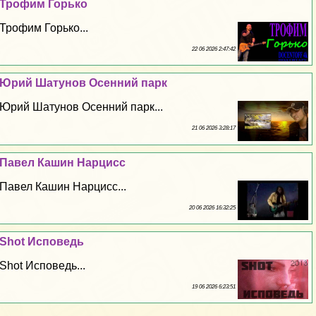
Трофим Горько
Трофим Горько...
22 06 2026 2:47:42
Юрий Шатунов Осенний парк
Юрий Шатунов Осенний парк...
21 06 2026 3:28:17
Павел Кашин Нарцисс
Павел Кашин Нарцисс...
20 06 2026 16:32:25
Shot Исповедь
Shot Исповедь...
19 06 2026 6:23:51