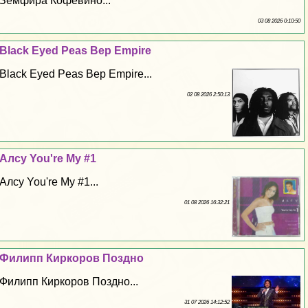
Земфира Кофевино...
03 08 2026 0:10:50
Black Eyed Peas Bep Empire
Black Eyed Peas Bep Empire...
02 08 2026 2:50:13
Алсу You're My #1
Алсу You're My #1...
01 08 2026 16:32:21
Филипп Киркоров Поздно
Филипп Киркоров Поздно...
31 07 2026 14:12:52