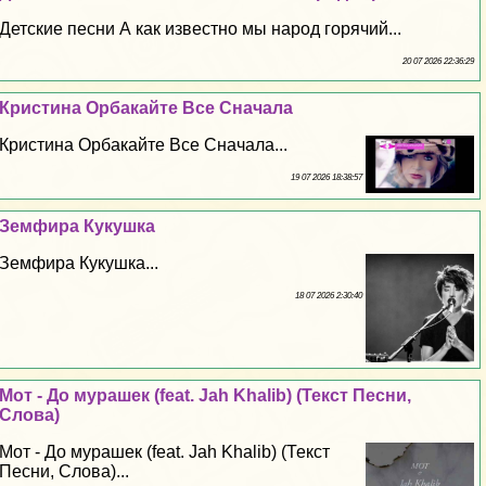
Детские песни А как известно мы народ горячий...
20 07 2026 22:36:29
Кристина Орбакайте Все Сначала
Кристина Орбакайте Все Сначала...
19 07 2026 18:38:57
Земфира Кукушка
Земфира Кукушка...
18 07 2026 2:30:40
Мот - До мурашек (feat. Jah Khalib) (Текст Песни,
Слова)
Мот - До мурашек (feat. Jah Khalib) (Текст
Песни, Слова)...