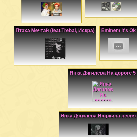
Птаха Мечтай (feat.Trebal, Искра)
Eminem It's Ok
Янка Дягилева На дороге 5
Янка Дягилева Нюркина песня