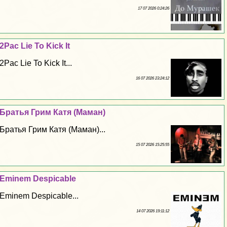
17 07 2026 0:24:26
2Pac Lie To Kick It
2Pac Lie To Kick It...
16 07 2026 23:24:12
Братья Грим Катя (Маман)
Братья Грим Катя (Маман)...
15 07 2026 15:25:55
Eminem Despicable
Eminem Despicable...
14 07 2026 19:11:12