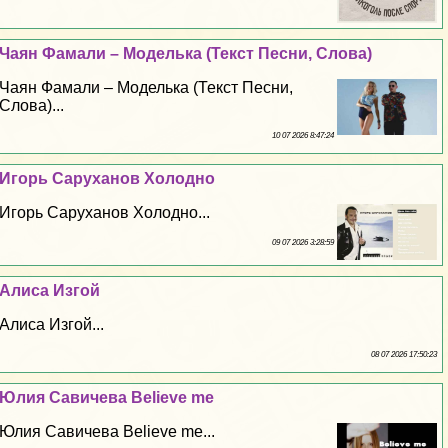
Чаян Фамали – Моделька (Текст Песни, Слова)
Чаян Фамали – Моделька (Текст Песни,
Слова)...
10 07 2026 8:47:24
Игорь Саруханов Холодно
Игорь Саруханов Холодно...
09 07 2026 3:28:59
Алиса Изгой
Алиса Изгой...
08 07 2026 17:50:23
Юлия Савичева Believe me
Юлия Савичева Believe me...