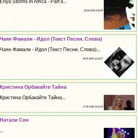
Enya Storms In Africa - Part Ii...
29 06 2026 6:50:55
Чаян Фамали - Идол (Текст Песни, Слова)
Чаян Фамали - Идол (Текст Песни, Слова)...
28 06 2026 12:32:27
Кристина Орбакайте Тайна
Кристина Орбакайте Тайна...
27 06 2026 16:11:25
Натали Сон
...