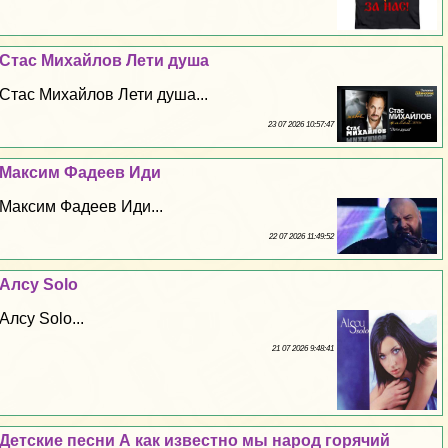
Стас Михайлов Лети душа
Стас Михайлов Лети душа...
23 07 2026 10:57:47
Максим Фадеев Иди
Максим Фадеев Иди...
22 07 2026 11:49:52
Алсу Solo
Алсу Solo...
21 07 2026 9:48:41
Детские песни А как известно мы народ горячий