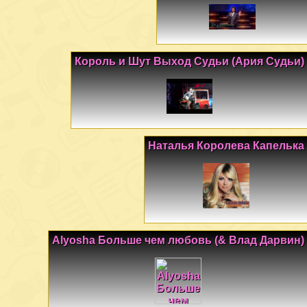
Король и Шут Выход Судьи (Ария Судьи)
Наталья Королева Капелька
Alyosha Больше чем любовь (& Влад Дарвин)