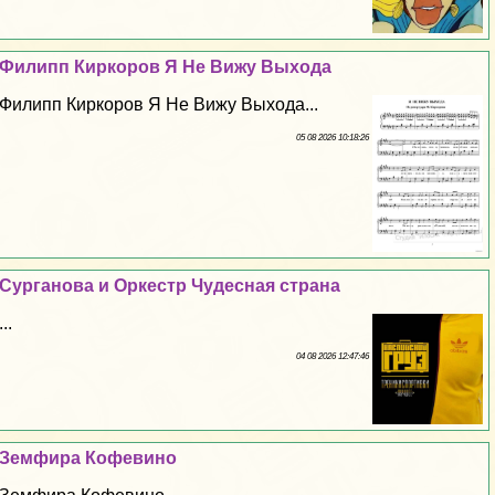
Филипп Киркоров Я Не Вижу Выхода
Филипп Киркоров Я Не Вижу Выхода...
05 08 2026 10:18:26
Сурганова и Оркестр Чудесная страна
...
04 08 2026 12:47:46
Земфира Кофевино