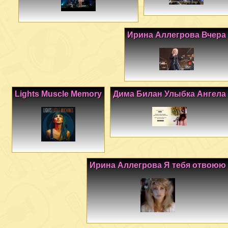
Ирина Аллегрова Вчера
Lights Muscle Memory
Дима Билан Улыбка Ангела
Ирина Аллегрова Я тебя отвоюю