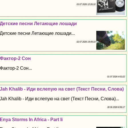
03 07 2026 12:26:10
Детские песни Летающие лошади
Детские песни Летающие лошади...
02 07 2026 14:49:14
Фактор-2 Сон
Фактор-2 Сон...
01 07 2026 4:53:22
Jah Khalib - Иди вслепую на свет (Текст Песни, Слова)
Jah Khalib - Иди вслепую на свет (Текст Песни, Слова)...
30 06 2026 8:56:17
Enya Storms In Africa - Part Ii