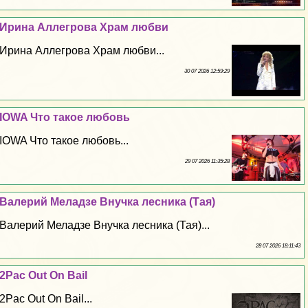
Ирина Аллегрова Храм любви
Ирина Аллегрова Храм любви...
30 07 2026 12:59:29
IOWA Что такое любовь
IOWA Что такое любовь...
29 07 2026 11:35:28
Валерий Меладзе Внучка лесника (Тая)
Валерий Меладзе Внучка лесника (Тая)...
28 07 2026 18:11:43
2Pac Out On Bail
2Pac Out On Bail...