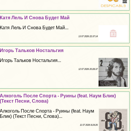
Катя Лель И Снова Будет Май
Катя Лель И Снова Будет Май...
13 07 2026 22:37:14
Игорь Тальков Ностальгия
Игорь Тальков Ностальгия...
12 07 2026 20:28:37
Алкоголь После Спорта - Руины (feat. Наум Блик)
(Текст Песни, Слова)
Алкоголь После Спорта - Руины (feat. Наум
Блик) (Текст Песни, Слова)...
11 07 2026 8:24:26