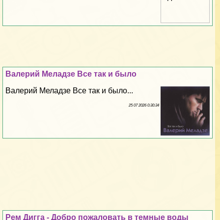
Валерий Меладзе Все так и было
Валерий Меладзе Все так и было...
25 07 2026 0:30:34
Рем Дигга - Добро пожаловать в темные воды