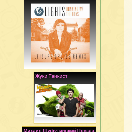
Жуки Танкист
Михаил Шуфутинский Поезда