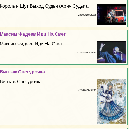
Король и Шут Выход Судьи (Ария Судьи)...
23 06 2026 6:53:48
Максим Фадеев Иди На Свет
Максим Фадеев Иди На Свет...
22 06 2026 14:49:22
Винтаж Снегурочка
Винтаж Снегурочка...
21 06 2026 0:26:18