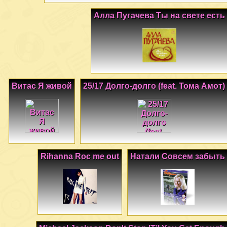
Алла Пугачева Ты на свете есть
Витас Я живой
25/17 Долго-долго (feat. Тома Амот)
Rihanna Roc me out
Натали Совсем забыть