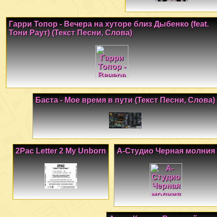
Гарри Топор - Вечера на хуторе близ Дыбенко (feat.
Тони Раут) (Текст Песни, Слова)
Баста - Мое время в пути (Текст Песни, Слова)
2Pac Letter 2 My Unborn
А-Студио Черная молния