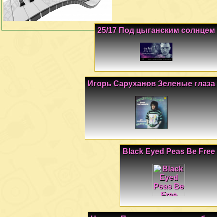
25/17 Под цыганским солнцем
Игорь Саруханов Зеленые глаза
Black Eyed Peas Be Free