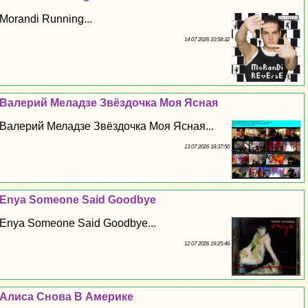
Morandi Running...
14 07 2026 10:58:32
Валерий Меладзе Звёздочка Моя Ясная
Валерий Меладзе Звёздочка Моя Ясная...
13 07 2026 18:37:50
Enya Someone Said Goodbye
Enya Someone Said Goodbye...
12 07 2026 19:25:46
Алиса Снова В Америке