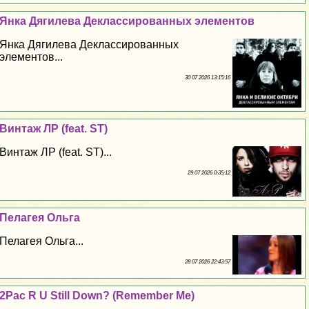
Янка Дягилева Деклассированных элементов
Янка Дягилева Деклассированных
элементов...
30 07 2026 13:15:16
Винтаж ЛР (feat. ST)
Винтаж ЛР (feat. ST)...
29 07 2026 0:35:12
Пелагея Ольга
Пелагея Ольга...
28 07 2026 22:43:57
2Pac R U Still Down? (Remember Me)