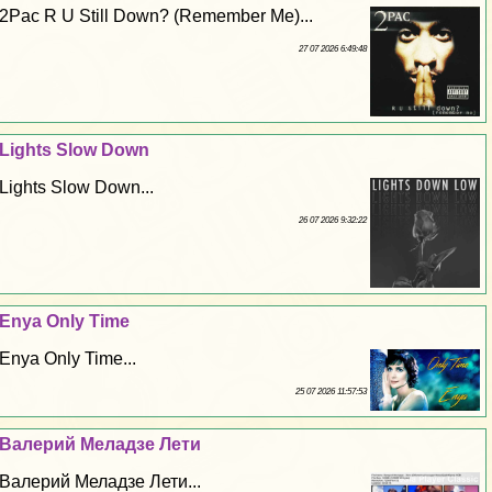
2Pac R U Still Down? (Remember Me)...
27 07 2026 6:49:48
Lights Slow Down
Lights Slow Down...
26 07 2026 9:32:22
Enya Only Time
Enya Only Time...
25 07 2026 11:57:53
Валерий Меладзе Лети
Валерий Меладзе Лети...