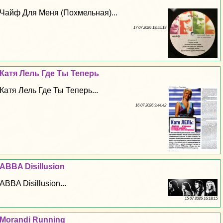
Чайф Для Меня (Похмельная)...
17 07 2026 19:55:19
Катя Лель Где Ты Теперь
Катя Лель Где Ты Теперь...
16 07 2026 9:44:42
ABBA Disillusion
ABBA Disillusion...
15 07 2026 16:18:15
Morandi Running