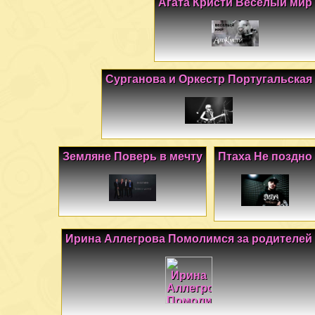
Агата Кристи Веселый мир
Сурганова и Оркестр Португальская
Земляне Поверь в мечту
Птаха Не поздно
Ирина Аллегрова Помолимся за родителей