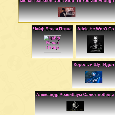
Michael Jackson Don't Stop 'Til You Get Enough
Чайф Белая Птица
Adele He Won't Go
Король и Шут Идол
Александр Розенбаум Салют победы