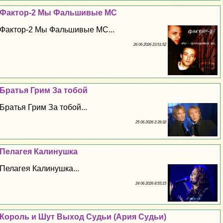
Фактор-2 Мы Фальшивые МС
Фактор-2 Мы Фальшивые МС...
26 06 2026 23:51:52
Братья Грим За тобой
Братья Грим За тобой...
25 06 2026 2:39:32
Пелагея Калинушка
Пелагея Калинушка...
24 06 2026 8:55:15
Король и Шут Выход Судьи (Ария Судьи)