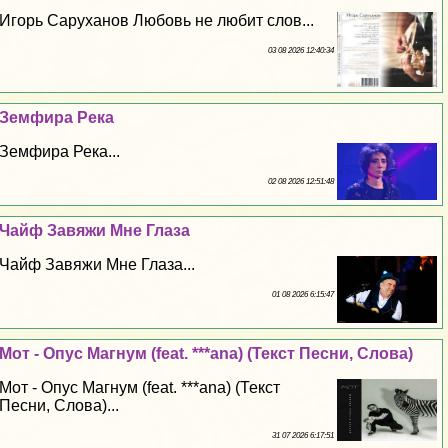
Игорь Саруханов Любовь не любит слов...
03 08 2026 12:40:34
Земфира Река
Земфира Река...
02 08 2026 12:51:48
Чайф Завяжи Мне Глаза
Чайф Завяжи Мне Глаза...
01 08 2026 6:15:47
Мот - Опус Магнум (feat. ***ana) (Текст Песни, Слова)
Мот - Опус Магнум (feat. ***ana) (Текст
Песни, Слова)...
31 07 2026 6:17:51