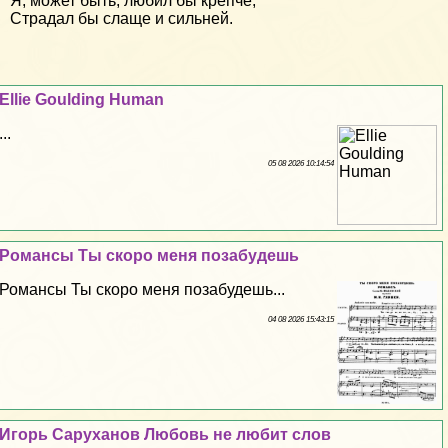
Я, может быть, любил бы крепче,
Страдал бы слаще и сильней.
Ellie Goulding Human
...
05 08 2026 10:14:54
Романсы Ты скоро меня позабудешь
Романсы Ты скоро меня позабудешь...
04 08 2026 15:43:15
Игорь Саруханов Любовь не любит слов