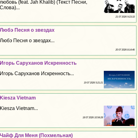
любовь (feat. Jah Khalib) (Текст Песни,
Слова)...
21 07 2026 9:23:33
Любэ Песня о звездах
Любэ Песня о звездах...
20 07 2026 8:14:46
Игорь Саруханов Искренность
Игорь Саруханов Искренность...
19 07 2026 5:21:21
Kiesza Vietnam
Kiesza Vietnam...
18 07 2026 10:54:28
Чайф Для Меня (Похмельная)