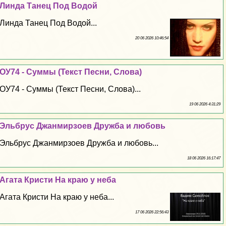
Линда Танец Под Водой
Линда Танец Под Водой...
20 06 2026 10:46:54
ОУ74 - Суммы (Текст Песни, Слова)
ОУ74 - Суммы (Текст Песни, Слова)...
19 06 2026 4:31:29
Эльбрус Джанмирзоев Дружба и любовь
Эльбрус Джанмирзоев Дружба и любовь...
18 06 2026 16:17:47
Агата Кристи На краю у неба
Агата Кристи На краю у неба...
17 06 2026 22:56:43