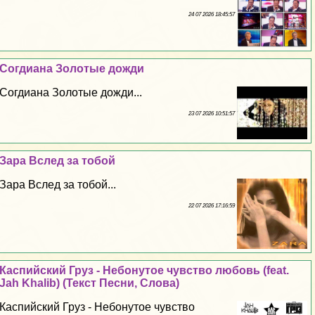
24 07 2026 18:45:57
Согдиана Золотые дожди
Согдиана Золотые дожди...
23 07 2026 10:51:57
Зара Вслед за тобой
Зара Вслед за тобой...
22 07 2026 17:16:59
Каспийский Груз - Небонутое чувство любовь (feat.
Jah Khalib) (Текст Песни, Слова)
Каспийский Груз - Небонутое чувство