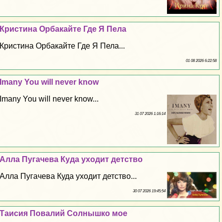
Кристина Орбакайте Где Я Пела
Кристина Орбакайте Где Я Пела...
01 08 2026 6:22:58
Imany You will never know
Imany You will never know...
31 07 2026 1:16:14
Алла Пугачева Куда уходит детство
Алла Пугачева Куда уходит детство...
30 07 2026 19:45:54
Таисия Повалий Солнышко мое