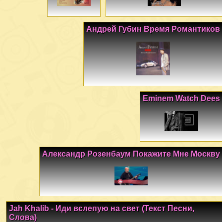
Андрей Губин Время Романтиков
Eminem Watch Dees
Александр Розенбаум Покажите Мне Москву
Jah Khalib - Иди вслепую на свет (Текст Песни,
Слова)