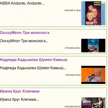
ABBA Andante, Andante...
08 08 2026 17:36:42
OxxxyMiron Три монолога
OxxxyMiron Три монолога...
07 08 2026 14:44:11
Надежда Кадышева Шумел Камыш
Надежда Кадышева Шумел Камыш...
06 08 2026 4:52:53
Ирина Круг Ключики
Ирина Круг Ключики...
05 08 2026 23:22:43