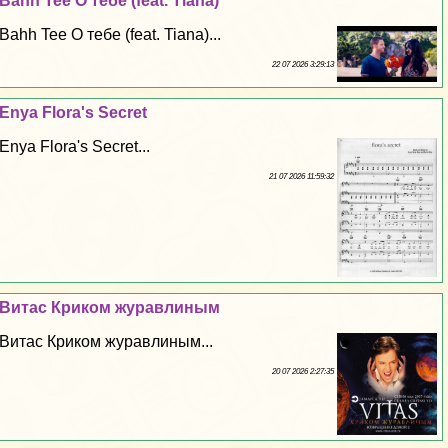
Bahh Tee О тебе (feat. Tiana)
Bahh Tee О тебе (feat. Tiana)...
22 07 2026 3:29:13
Enya Flora's Secret
Enya Flora's Secret...
21 07 2026 11:59:32
Витас Криком журавлиным
Витас Криком журавлиным...
20 07 2026 2:27:35