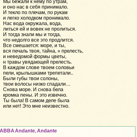
Мы бежали к нему по утрам,
и оно нас в себя принимало.
И текло по плечам, по рукам
и легко холодком пронимало.
Нас вода окружала, вода,
литься ей и вовек не пролиться.
И тогда знали мы и тогда,
что недолго все это продлится.
Все смешается: море, и ты,
вся печаль твоя, тайна, » прелесть,
и неведомой формы цветы,
н травы увядающей прелесть.
В каждом слове твоем соловьи
пели, крылышками трепетали..
Были губы твои солоны,
твои волосы низко спадали…
Снова море. И снова бела
кромка пены. И это извечно.
Ты была! В самом деле была
или нет! Это мне неизвестно.
ABBA Andante, Andante