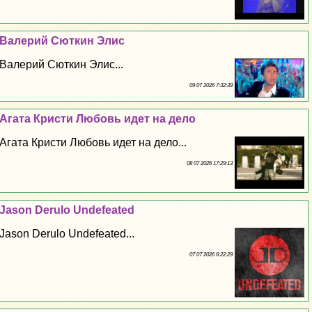
Валерий Сюткин Элис
Валерий Сюткин Элис...
09 07 2026 7:32:39
Агата Кристи Любовь идет на дело
Агата Кристи Любовь идет на дело...
08 07 2026 17:29:13
Jason Derulo Undefeated
Jason Derulo Undefeated...
07 07 2026 6:22:29