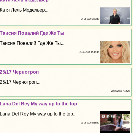
Катя Лель Модельер...
24 06 2026 2:42:17
Таисия Повалий Где Же Ты
Таисия Повалий Где Же Ты...
23 06 2026 15:19:45
25/17 Чернотроп
25/17 Чернотроп...
22 06 2026 7:14:20
Lana Del Rey My way up to the top
Lana Del Rey My way up to the top...
21 06 2026 9:16:52