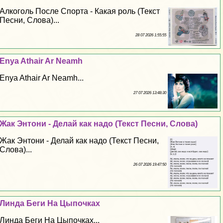
Алкоголь После Спорта - Какая роль (Текст
Песни, Слова)...
28 07 2026 1:55:55
Enya Athair Ar Neamh
Enya Athair Ar Neamh...
27 07 2026 13:48:30
Жак Энтони - Делай как надо (Текст Песни, Слова)
Жак Энтони - Делай как надо (Текст Песни,
Слова)...
26 07 2026 19:47:50
Линда Беги На Цыпочках
Линда Беги На Цыпочках...