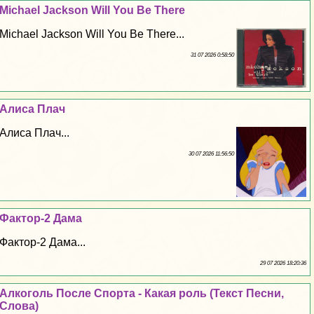
Michael Jackson Will You Be There
Michael Jackson Will You Be There...
31 07 2026 0:58:50
Алиса Плач
Алиса Плач...
30 07 2026 11:56:50
Фактор-2 Дама
Фактор-2 Дама...
29 07 2026 18:20:36
Алкоголь После Спорта - Какая роль (Текст Песни,
Слова)