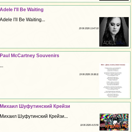
Adele I'll Be Waiting
Adele I'll Be Waiting...
20 06 2026 13:47:33
Paul McCartney Souvenirs
...
19 06 2026 19:38:11
Михаил Шуфутинский Крейзи
Михаил Шуфутинский Крейзи...
18 06 2026 4:15:56