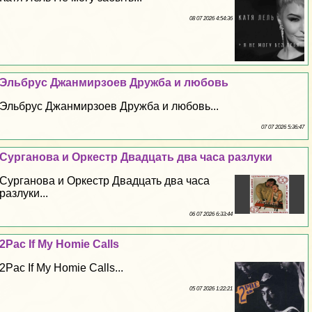
08 07 2026 4:54:36
Эльбрус Джанмирзоев Дружба и любовь
Эльбрус Джанмирзоев Дружба и любовь...
07 07 2026 5:36:47
Сурганова и Оркестр Двадцать два часа разлуки
Сурганова и Оркестр Двадцать два часа
разлуки...
06 07 2026 6:33:44
2Pac If My Homie Calls
2Pac If My Homie Calls...
05 07 2026 1:22:21