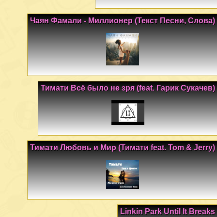
Чаян Фамали - Миллионер (Текст Песни, Слова)
Тимати Всё было не зря (feat. Гарик Сукачев)
Тимати Любовь и Мир (Тимати feat. Tom & Jerry)
Linkin Park Until It Breaks