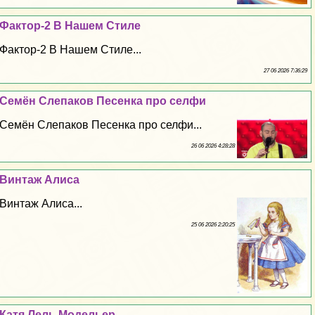
Фактор-2 В Нашем Стиле
Фактор-2 В Нашем Стиле...
27 06 2026 7:36:29
Семён Слепаков Песенка про селфи
Семён Слепаков Песенка про селфи...
26 06 2026 4:28:28
Винтаж Алиса
Винтаж Алиса...
25 06 2026 2:20:25
Катя Лель Модельер