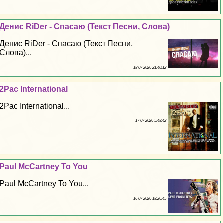
Денис RiDer - Спасаю (Текст Песни, Слова)
Денис RiDer - Спасаю (Текст Песни,
Слова)...
18 07 2026 21:40:12
2Pac International
2Pac International...
17 07 2026 5:48:42
Paul McCartney To You
Paul McCartney To You...
16 07 2026 18:26:45