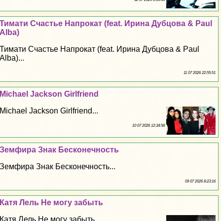
Тимати Счастье Напрокат (feat. Ирина Дубцова & Paul
Alba)
Тимати Счастье Напрокат (feat. Ирина Дубцова & Paul
Alba)...
11 07 2026 22:55:51
Michael Jackson Girlfriend
Michael Jackson Girlfriend...
10 07 2026 12:34:58
Земфира Знак Бесконечность
Земфира Знак Бесконечность...
09 07 2026 8:23:16
Катя Лель Не могу забыть
Катя Лель Не могу забыть...