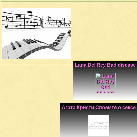
Lana Del Rey Bad disease
Агата Кристи Споемте о сексе