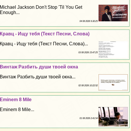
Michael Jackson Don't Stop 'Til You Get
Enough...
04 08 2026 9:30:25
Кравц - Ищу тебя (Текст Песни, Слова)
Кравц - Ищу тебя (Текст Песни, Слова)...
03 08 2026 15:47:25
Винтаж Разбить души твоей окна
Винтаж Разбить души твоей окна...
02 08 2026 10:22:52
Eminem 8 Mile
Eminem 8 Mile...
01 08 2026 2:41:54