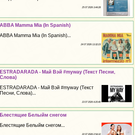
25 07 2026 3:44:28
ABBA Mamma Mia (In Spanish)
ABBA Mamma Mia (In Spanish)...
24 07 2026 13:32:23
ESTRADARADA - Май Вэй #myway (Текст Песни,
Слова)
ESTRADARADA - Май Вэй #myway (Текст
Песни, Слова)...
23 07 2026 4:20:40
Блестящие Белыйм снегом
Блестящие Белыйм снегом...
22 07 2026 2:54:10