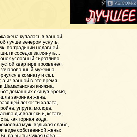
ка жена купалась в ванной,
об лучше вечером уснуть,
ж, по традиции недавней,
шил к соседке заглянуть…
онок условный сиротливо
пустой квартире прозвенел,
зочарованный мужчина
рнулся в комнату и сел.
, а из ванной в это время,
к Шамаханская княжна,
бот домашних скинув бремя,
шла законная жена.
разящей легкости халата,
ройна, упруга, молода,
асива дьявольски и, кстати,
ста, как горная вода.
омолвил муж, вздыхая слабо,
и виде собственной жены:
Была бы ты чужая баба —