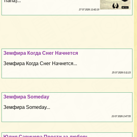
Tiana)...
27 07 2026 13:42:19
Земфира Когда Снег Начнется
Земфира Когда Снег Начнется...
25 07 2026 0:11:23
Земфира Someday
Земфира Someday...
23 07 2026 2:47:55
Юлия Савичева Прости за любовь