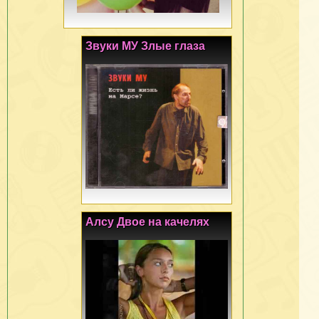
Звуки МУ Злые глаза
Алсу Двое на качелях