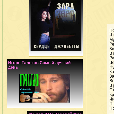
По
Чт
Му
Ре
Зв
В 
Ра
Ве
Игорь Тальков Самый лучший
Ну
день
Ка
За
Во
В 
Ст
Кр
Чи
Пр
Пр
— 