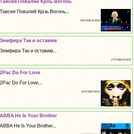
Таисия Повалий Крізь Вогонь
Таисия Повалий Крізь Вогонь...
18 07 2026 22:18:22
Земфира Так и оставим
Земфира Так и оставим...
17 07 2026 23:16:20
2Pac Do For Love
2Pac Do For Love...
16 07 2026 2:50:31
ABBA He Is Your Brother
ABBA He Is Your Brother...