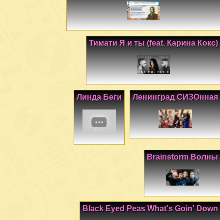
Тимати Я и ты (feat. Карина Кокс)
Линда Беги
Ленинград СИЗОнная
Brainstorm Волны
Black Eyed Peas What's Goin' Down