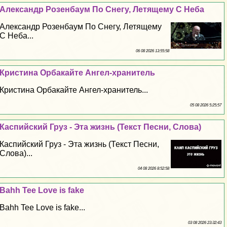
Александр Розенбаум По Снегу, Летящему С Неба
Александр Розенбаум По Снегу, Летящему
С Неба...
06 08 2026 13:55:58
Кристина Орбакайте Ангел-хранитель
Кристина Орбакайте Ангел-хранитель...
05 08 2026 5:25:57
Каспийский Груз - Эта жизнь (Текст Песни, Слова)
Каспийский Груз - Эта жизнь (Текст Песни,
Слова)...
04 08 2026 8:52:58
Bahh Tee Love is fake
Bahh Tee Love is fake...
03 08 2026 23:32:43