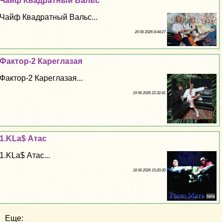
Чайф Квадратный Вальс
Чайф Квадратный Вальс...
20 06 2026 8:44:27
Фактор-2 Кареглазая
Фактор-2 Кареглазая...
19 06 2026 22:32:41
1.KLa$ Атас
1.KLa$ Атас...
18 06 2026 15:20:30
Еще: