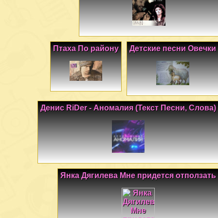
Птаха По району
Детские песни Овечки
Денис RiDer - Аномалия (Текст Песни, Слова)
Янка Дягилева Мне придется отползать