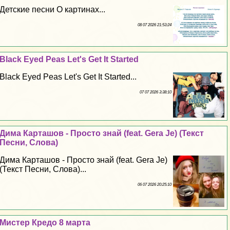
Детские песни О картинах...
08 07 2026 21:53:24
Black Eyed Peas Let's Get It Started
Black Eyed Peas Let's Get It Started...
07 07 2026 3:38:10
Дима Карташов - Просто знай (feat. Gera Je) (Текст
Песни, Слова)
Дима Карташов - Просто знай (feat. Gera Je)
(Текст Песни, Слова)...
06 07 2026 20:25:10
Мистер Кредо 8 марта