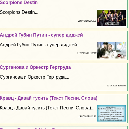
Scorpions Destin
Scorpions Destin...
22 07 2026 2:43:31
Андрей Губин Путин - супер диджей
Андрей Губин Путин - супер диджей...
21 07 2026 21:17:37
Сурганова и Оркестр Гертруда
Сурганова и Оркестр Гертруда...
20 07 2026 13:26:22
Кравц - Давай тусить (Текст Песни, Слова)
Кравц - Давай тусить (Текст Песни, Слова)...
19 07 2026 9:12:12