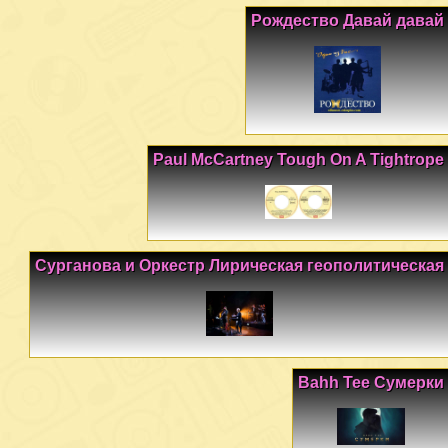
Рождество Давай давай
Paul McCartney Tough On A Tightrope
Сурганова и Оркестр Лирическая геополитическая
Bahh Tee Сумерки