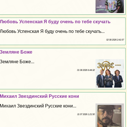
Любовь Успенская Я буду очень по тебе скучать
Любовь Успенская Я буду очень по тебе скучать...
02 08 2026 2:41:57
Земляне Боже
Земляне Боже...
01 08 2026 6:44:32
Михаил Звездинский Русские кони
Михаил Звездинский Русские кони...
31 07 2026 1:21:50