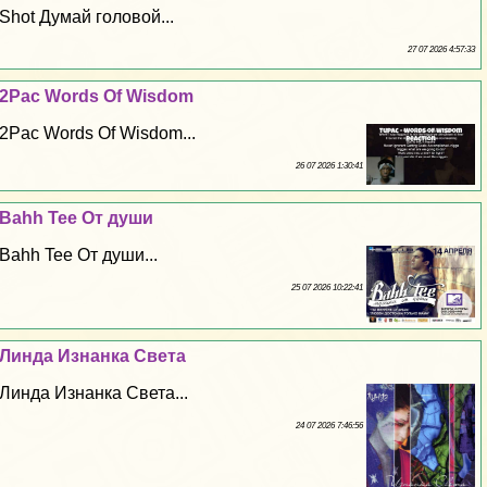
Shot Думай головой...
27 07 2026 4:57:33
2Pac Words Of Wisdom
2Pac Words Of Wisdom...
26 07 2026 1:30:41
Bahh Tee От души
Bahh Tee От души...
25 07 2026 10:22:41
Линда Изнанка Света
Линда Изнанка Света...
24 07 2026 7:46:56