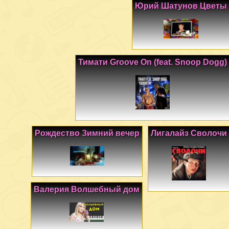
Юрий Шатунов Цветы
Тимати Groove On (feat. Snoop Dogg)
Рождество Зимний вечер
Лигалайз Сволочи
Валерия Волшебный дом