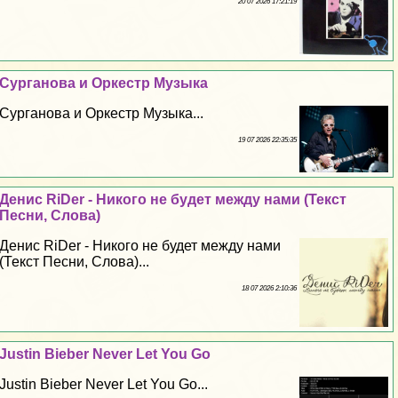
20 07 2026 17:21:19
Сурганова и Оркестр Музыка
Сурганова и Оркестр Музыка...
19 07 2026 22:35:35
Денис RiDer - Никого не будет между нами (Текст
Песни, Слова)
Денис RiDer - Никого не будет между нами
(Текст Песни, Слова)...
18 07 2026 2:10:36
Justin Bieber Never Let You Go
Justin Bieber Never Let You Go...