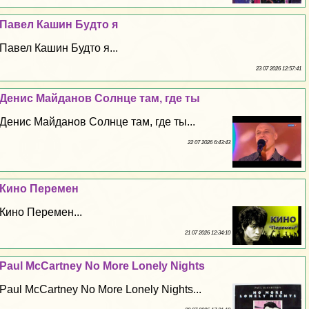
Павел Кашин Будто я
Павел Кашин Будто я...
23 07 2026 12:57:41
Денис Майданов Солнце там, где ты
Денис Майданов Солнце там, где ты...
22 07 2026 6:43:43
Кино Перемен
Кино Перемен...
21 07 2026 12:34:10
Paul McCartney No More Lonely Nights
Paul McCartney No More Lonely Nights...