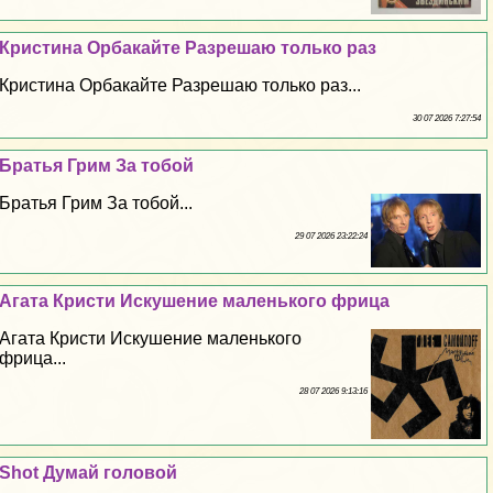
Кристина Орбакайте Разрешаю только раз
Кристина Орбакайте Разрешаю только раз...
30 07 2026 7:27:54
Братья Грим За тобой
Братья Грим За тобой...
29 07 2026 23:22:24
Агата Кристи Искушение маленького фрица
Агата Кристи Искушение маленького
фрица...
28 07 2026 9:13:16
Shot Думай головой