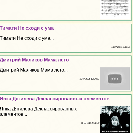
Тимати Не сходи с ума
Тимати Не сходи с ума...
13 07 2026 8:33:51
Дмитрий Маликов Мама лето
Дмитрий Маликов Мама лето...
12 07 2026 13:34:42
Янка Дягилева Деклассированных элементов
Янка Дягилева Деклассированных
элементов...
11 07 2026 8:22:20