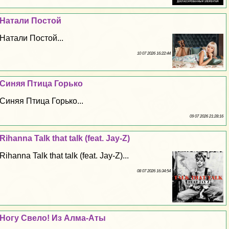
Натали Постой
Натали Постой...
10 07 2026 16:22:44
Синяя Птица Горько
Синяя Птица Горько...
09 07 2026 21:28:16
Rihanna Talk that talk (feat. Jay-Z)
Rihanna Talk that talk (feat. Jay-Z)...
08 07 2026 16:34:54
Ногу Свело! Из Алма-Аты