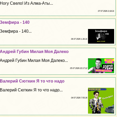
Ногу Свело! Из Алма-Аты...
07 07 2026 2:18:31
Земфира - 140
Земфира - 140...
06 07 2026 1:36:31
Андрей Губин Милая Моя Далеко
Андрей Губин Милая Моя Далеко...
05 07 2026 22:17:12
Валерий Сюткин Я то что надо
Валерий Сюткин Я то что надо...
04 07 2026 7:55:36