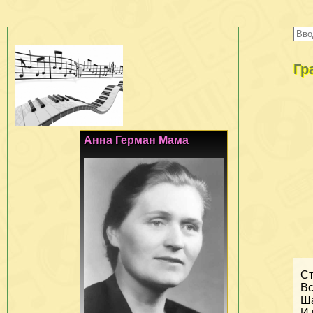
Гр
Анна Герман Мама
Ст
Вс
Ша
И 