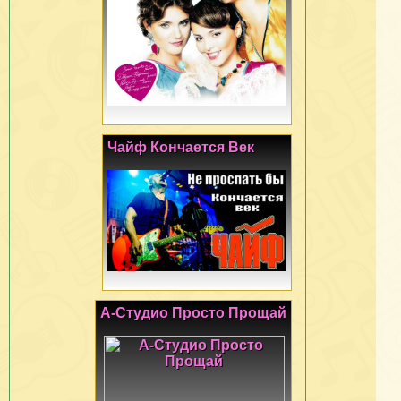
Чайф Кончается Век
А-Студио Просто Прощай