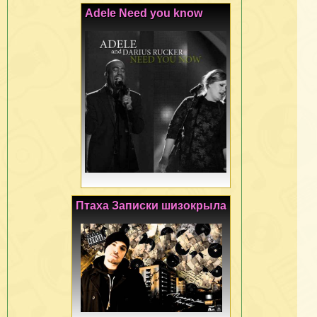
Adele Need you know
Птаха Записки шизокрыла