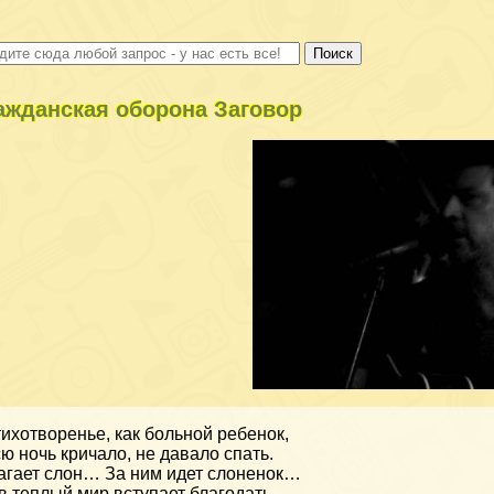
ажданская оборона Заговор
ихотворенье, как больной ребенок,
ю ночь кричало, не давало спать.
гает слон… За ним идет слоненок…
в теплый мир вступает благодать.