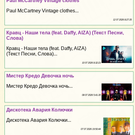
Paul McCartney Vintage clothes
Paul McCartney Vintage clothes...
12 07 2026 8:27:35
Кравц - Наши тела (feat. Daffy, AIZA) (Текст Песни,
Слова)
Кравц - Наши тела (feat. Daffy, AIZA)
(Текст Песни, Слова)...
10 07 2026 8:32:23
Мистер Кредо Дeвoчка ночь
Мистер Кредо Дeвoчка ночь...
08 07 2026 5:41:39
Дискотека Авария Колючки
Дискотека Авария Колючки...
07 07 2026 19:50:44