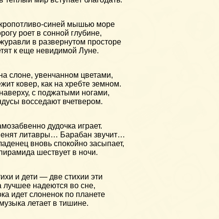
кропотливо-синей мышью море
рогу роет в сонной глубине,
журавли в развернутом просторе
тят к еще невидимой Луне.
на слоне, увенчанном цветами,
жит ковер, как на хребте земном.
наверху, с поджатыми ногами,
дусы восседают вчетвером.
мозабвенно дудочка играет.
енят литавры… Барабан звучит…
аденец вновь спокойно засыпает,
пирамида шествует в ночи.
ихи и дети — две стихии эти
 лучшее надеются во сне,
ка идет слоненок по планете
музыка летает в тишине.