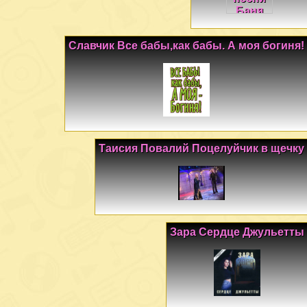
Славчик Все бабы,как бабы. А моя богиня!
Таисия Повалий Поцелуйчик в щечку
Зара Сердце Джульетты