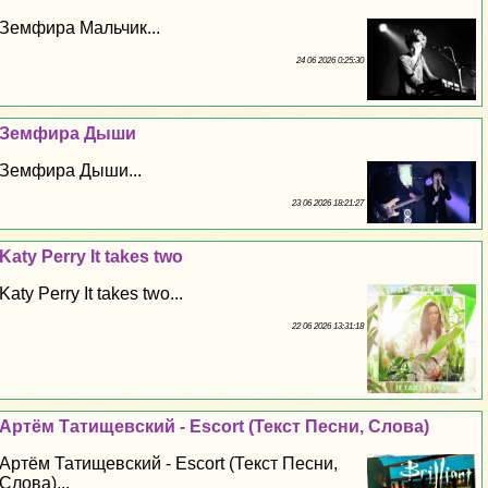
Земфира Мальчик...
24 06 2026 0:25:30
Земфира Дыши
Земфира Дыши...
23 06 2026 18:21:27
Katy Perry It takes two
Katy Perry It takes two...
22 06 2026 13:31:18
Артём Татищевский - Escort (Текст Песни, Слова)
Артём Татищевский - Escort (Текст Песни,
Слова)...