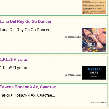
Lana Del Rey Go Go Dancer
Lana Del Rey Go Go Dancer...
01 08 2026 21:51:16
1.KLa$ Я устал
1.KLa$ Я устал...
31 07 2026 16:35:21
Таисия Повалий Ах, Счастье
Таисия Повалий Ах, Счастье...
30 07 2026 10:17:56