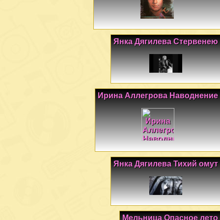
Янка Дягилева Стервенею
Ирина Аллегрова Наводнение
Янка Дягилева Тихий омут
Мельница Опасное лето