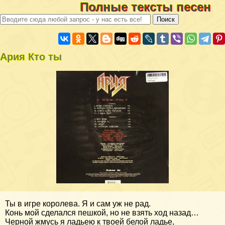
Полные тексты песен
Ария Кто ты
Ты в игре королева. Я и сам уж не рад.
Конь мой сделался пешкой, но не взять ход назад…
Черной жмусь я ладьею к твоей белой ладье,