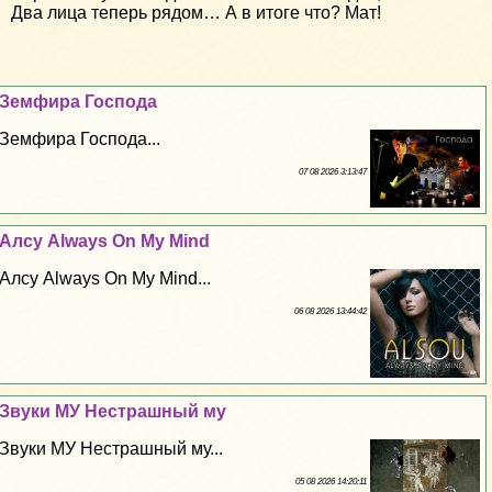
Два лица теперь рядом… А в итоге что? Мат!
Земфира Господа
Земфира Господа...
07 08 2026 3:13:47
Алсу Always On My Mind
Алсу Always On My Mind...
06 08 2026 13:44:42
Звуки МУ Нестрашный му
Звуки МУ Нестрашный му...
05 08 2026 14:20:11