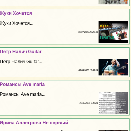
Жуки Хочется
Жуки Хочется...
01 07 2026 22:20:48
Петр Налич Guitar
Петр Налич Guitar...
30 06 2026 10:38:26
Романсы Ave maria
Романсы Ave maria...
29 06 2026 0:41:23
Ирина Аллегрова Не первый