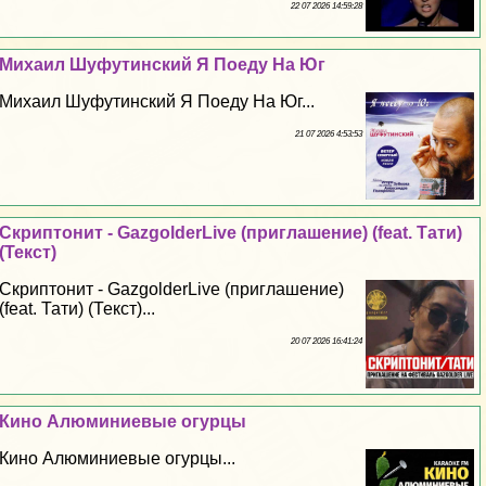
22 07 2026 14:59:28
Михаил Шуфутинский Я Поеду На Юг
Михаил Шуфутинский Я Поеду На Юг...
21 07 2026 4:53:53
Скриптонит - GazgolderLive (приглашение) (feat. Тати)
(Текст)
Скриптонит - GazgolderLive (приглашение)
(feat. Тати) (Текст)...
20 07 2026 16:41:24
Кино Алюминиевые огурцы
Кино Алюминиевые огурцы...