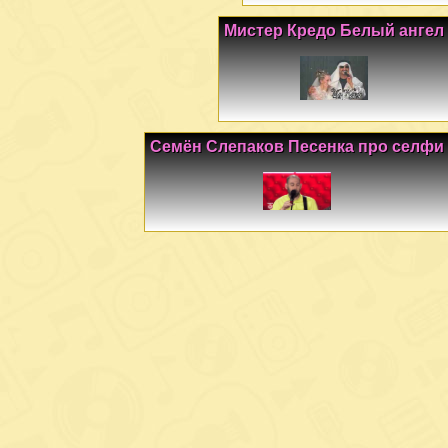
Мистер Кредо Белый ангел
Семён Слепаков Песенка про селфи