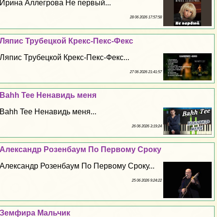
Ирина Аллегрова Не первый...
28 06 2026 17:57:58
Ляпис Трубецкой Крекс-Пекс-Фекс
Ляпис Трубецкой Крекс-Пекс-Фекс...
27 06 2026 21:41:57
Bahh Tee Ненавидь меня
Bahh Tee Ненавидь меня...
26 06 2026 3:19:24
Александр Розенбаум По Первому Сроку
Александр Розенбаум По Первому Сроку...
25 06 2026 9:24:22
Земфира Мальчик