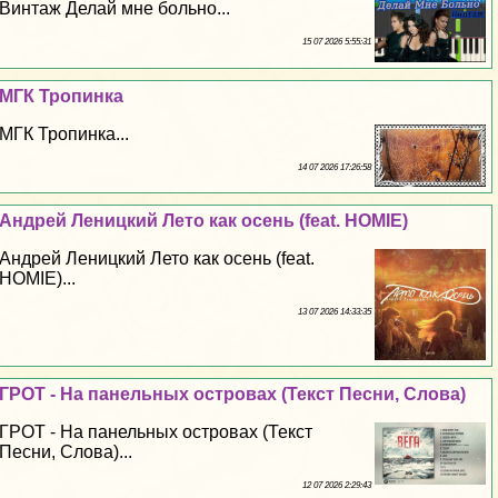
Винтаж Делай мне больно...
15 07 2026 5:55:31
МГК Тропинка
МГК Тропинка...
14 07 2026 17:26:58
Андрей Леницкий Лето как осень (feat. HOMIE)
Андрей Леницкий Лето как осень (feat.
HOMIE)...
13 07 2026 14:33:35
ГРОТ - На панельных островах (Текст Песни, Слова)
ГРОТ - На панельных островах (Текст
Песни, Слова)...
12 07 2026 2:29:43