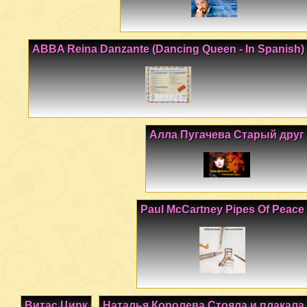
ABBA Reina Danzante (Dancing Queen - In Spanish)
Алла Пугачева Старый друг
Paul McCartney Pipes Of Peace
Витас Цирк
Наталья Королева Стояла и плакала