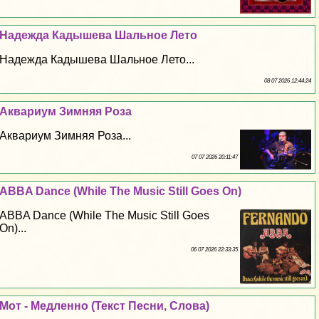
Надежда Кадышева Шальное Лето
Надежда Кадышева Шальное Лето...
08 07 2026 12:44:24
Аквариум Зимняя Роза
Аквариум Зимняя Роза...
07 07 2026 20:11:47
ABBA Dance (While The Music Still Goes On)
ABBA Dance (While The Music Still Goes
On)...
06 07 2026 22:33:35
Мот - Медленно (Текст Песни, Слова)