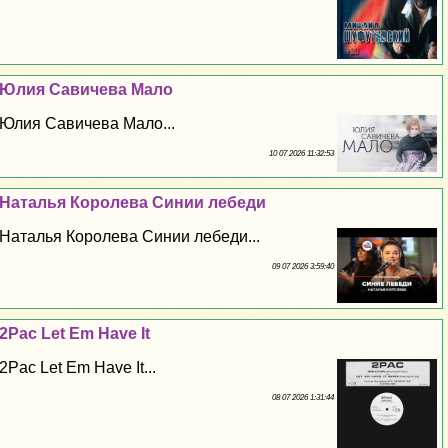
Юлия Савичева Мало
Юлия Савичева Мало...
10 07 2026 11:32:53
Наталья Королева Синии лебеди
Наталья Королева Синии лебеди...
09 07 2026 3:59:40
2Pac Let Em Have It
2Pac Let Em Have It...
08 07 2026 1:31:44