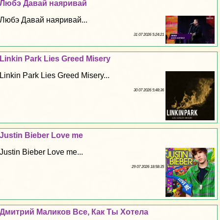
Любэ Давай наяривай
Любэ Давай наяривай...
31 07 2026 5:24:21
Linkin Park Lies Greed Misery
Linkin Park Lies Greed Misery...
30 07 2026 5:48:36
Justin Bieber Love me
Justin Bieber Love me...
29 07 2026 18:58:35
Дмитрий Маликов Все, Как Ты Хотела