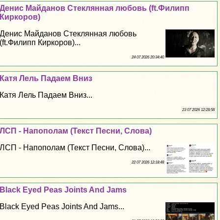
Денис Майданов Стеклянная любовь (ft.Филипп
Киркоров)
Денис Майданов Стеклянная любовь
(ft.Филипп Киркоров)...
24 07 2026 20:34:40
Катя Лель Падаем Вниз
Катя Лель Падаем Вниз...
23 07 2026 12:28:58
ЛСП - Напополам (Текст Песни, Слова)
ЛСП - Напополам (Текст Песни, Слова)...
22 07 2026 12:18:48
Black Eyed Peas Joints And Jams
Black Eyed Peas Joints And Jams...