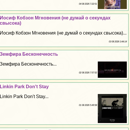
04 08 2026 7:22:51
Иосиф Кобзон Мгновения (не думай о секундах
свысока)
Иосиф Кобзон Мгновения (не думай о секундах свысока)...
03 08 2026 3:44:14
Земфира Бесконечность
Земфира Бесконечность...
02 08 2026 7:57:52
Linkin Park Don't Stay
Linkin Park Don't Stay...
01 08 2026 5:49:58