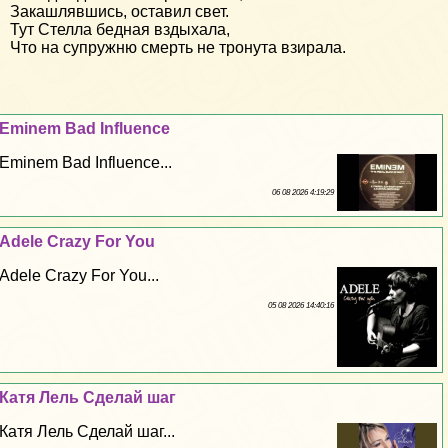
Закашлявшись, оставил свет.
Тут Стелла бедная вздыхала,
Что на супружню смерть не тронута взирала.
Eminem Bad Influence
Eminem Bad Influence...
06 08 2026 4:19:29
Adele Crazy For You
Adele Crazy For You...
05 08 2026 14:40:16
Катя Лель Сделай шаг
Катя Лель Сделай шаг...