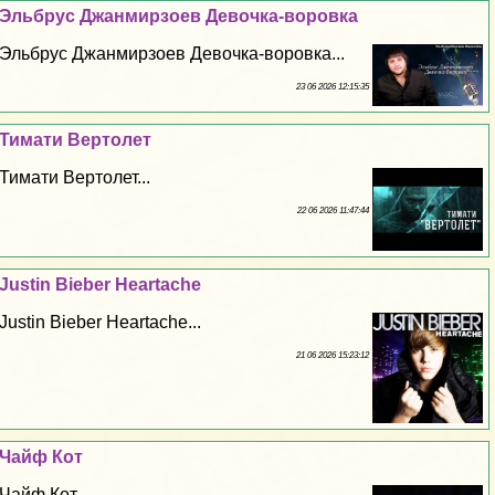
Эльбрус Джанмирзоев Дeвoчка-воровка
Эльбрус Джанмирзоев Дeвoчка-воровка...
23 06 2026 12:15:35
Тимати Вертолет
Тимати Вертолет...
22 06 2026 11:47:44
Justin Bieber Heartache
Justin Bieber Heartache...
21 06 2026 15:23:12
Чайф Кот
Чайф Кот...