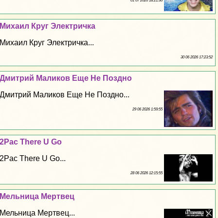
01 07 2026 18:21:36
Михаил Круг Электричка
Михаил Круг Электричка...
30 06 2026 17:23:52
Дмитрий Маликов Еще Не Поздно
Дмитрий Маликов Еще Не Поздно...
29 06 2026 1:59:55
2Pac There U Go
2Pac There U Go...
28 06 2026 12:15:55
Мельница Мертвец
Мельница Мертвец...