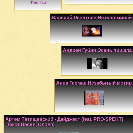
Валерий Леонтьев Не напоминай
Андрей Губин Осень пришла
Анна Герман Незабытый мотив
Артем Татищевский - Дайджест (feat. PRO-SPEKT)
(Текст Песни, Слова)