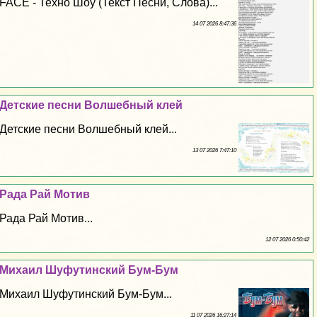
FACE - Техно Шоу (Текст Песни, Слова)...
14 07 2026 8:47:36
Детские песни Волшебный клей
Детские песни Волшебный клей...
13 07 2026 7:47:10
Рада Рай Мотив
Рада Рай Мотив...
12 07 2026 0:50:42
Михаил Шуфутинский Бум-Бум
Михаил Шуфутинский Бум-Бум...
11 07 2026 16:27:14