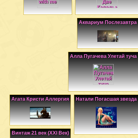
Аквариум Послезавтра
Алла Пугачева Улетай туча
Агата Кристи Аллергия
Натали Погасшая звезда
Винтаж 21 век (XXI Век)