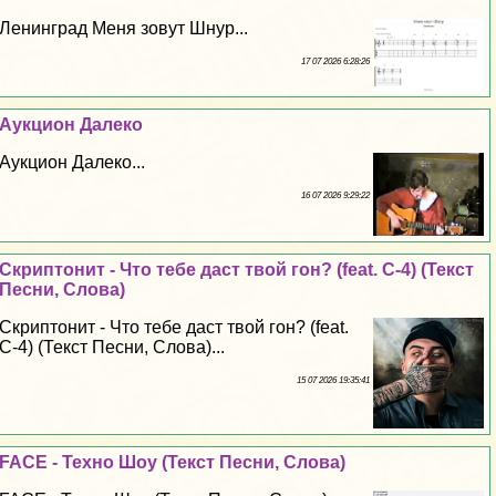
Ленинград Меня зовут Шнур...
17 07 2026 6:28:26
Аукцион Далеко
Аукцион Далеко...
16 07 2026 9:29:22
Скриптонит - Что тебе даст твой гон? (feat. C-4) (Текст
Песни, Слова)
Скриптонит - Что тебе даст твой гон? (feat.
C-4) (Текст Песни, Слова)...
15 07 2026 19:35:41
FACE - Техно Шоу (Текст Песни, Слова)