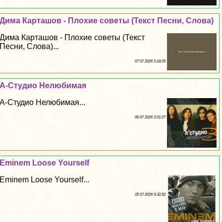
Дима Карташов - Плохие советы (Текст Песни, Слова)
Дима Карташов - Плохие советы (Текст
Песни, Слова)...
07 07 2026 5:18:35
А-Студио Нелюбимая
А-Студио Нелюбимая...
06 07 2026 3:51:27
Eminem Loose Yourself
Eminem Loose Yourself...
05 07 2026 9:32:52