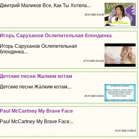
Дмитрий Маликов Все, Как Ты Хотела...
28 07 2026 6:11:48
Игорь Саруханов Ослепительная блондинка
Игорь Саруханов Ослепительная
блондинка...
27 07 2026 16:11:54
Детские песни Жалким котам
Детские песни Жалким котам...
26 07 2026 4:30:23
Paul McCartney My Brave Face
Paul McCartney My Brave Face...
25 07 2026 13:38:14