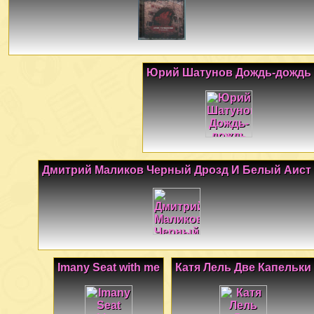
Юрий Шатунов Дождь-дождь
Дмитрий Маликов Черный Дрозд И Белый Аист
Imany Seat with me
Катя Лель Две Капельки