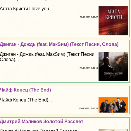
Агата Кристи I love you...
29 06 2026 6:40:47
Джиган - Дождь (feat. МакSим) (Текст Песни, Слова)
Джиган - Дождь (feat. МакSим) (Текст Песни,
Слова)...
28 06 2026 9:43:18
Чайф Конец (The End)
Чайф Конец (The End)...
27 06 2026 14:41:28
Дмитрий Маликов Золотой Рассвет