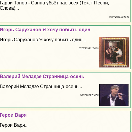
Гарри Топор - Сапна убьёт нас всех (Текст Песни,
Слова)...
06 07 2026 16:45:48
Игорь Саруханов Я хочу побыть один
Игорь Саруханов Я хочу побыть один...
05 07 2026 21:30:29
Валерий Меладзе Странница-осень
Валерий Меладзе Странница-осень...
04 07 2026 7:10:50
Герои Варя
Герои Варя...