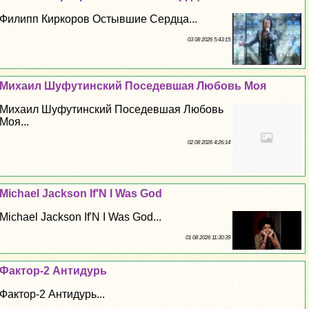
Филипп Киркоров Остывшие Сердца...
03 08 2026 5:43:15
Михаил Шуфутинский Поседевшая Любовь Моя
Михаил Шуфутинский Поседевшая Любовь
Моя...
02 08 2026 4:26:14
Michael Jackson If'N I Was God
Michael Jackson If'N I Was God...
01 08 2026 11:30:39
Фактор-2 Антидурь
Фактор-2 Антидурь...