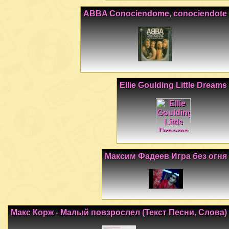
ABBA Conociendome, conociendote
Ellie Goulding Little Dreams
Максим Фадеев Игра без огня
Макс Корж - Малый повзрослел (Текст Песни, Слова)