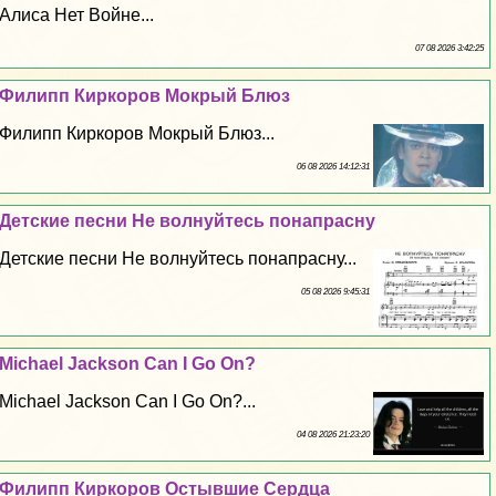
Алиса Нет Войне...
07 08 2026 3:42:25
Филипп Киркоров Мокрый Блюз
Филипп Киркоров Мокрый Блюз...
06 08 2026 14:12:31
Детские песни Не волнуйтесь понапрасну
Детские песни Не волнуйтесь понапрасну...
05 08 2026 9:45:31
Michael Jackson Can I Go On?
Michael Jackson Can I Go On?...
04 08 2026 21:23:20
Филипп Киркоров Остывшие Сердца