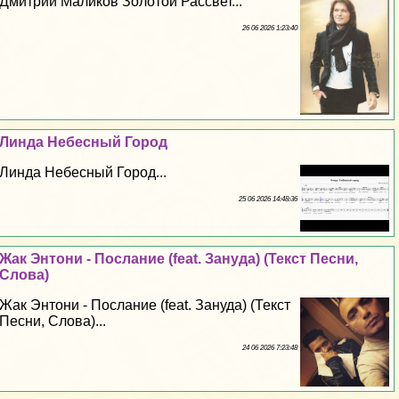
Дмитрий Маликов Золотой Рассвет...
26 06 2026 1:23:40
Линда Небесный Город
Линда Небесный Город...
25 06 2026 14:48:36
Жак Энтони - Послание (feat. Зануда) (Текст Песни,
Слова)
Жак Энтони - Послание (feat. Зануда) (Текст
Песни, Слова)...
24 06 2026 7:23:48