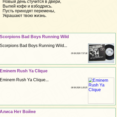
Новый день стучится в двери,
Выпей кофе и взбодрись.
Пусть приходят перемены,
Украшают твою жизнь.
Scorpions Bad Boys Running Wild
Scorpions Bad Boys Running Wild...
09 08 2026 7:57:38
Eminem Rush Ya Clique
Eminem Rush Ya Clique...
08 08 2026 1:20:25
Алиса Нет Войне