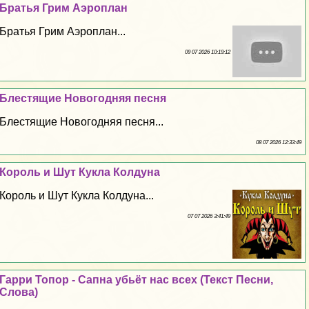
Братья Грим Аэроплан
Братья Грим Аэроплан...
09 07 2026 10:19:12
Блестящие Новогодняя песня
Блестящие Новогодняя песня...
08 07 2026 12:33:49
Король и Шут Кукла Колдуна
Король и Шут Кукла Колдуна...
07 07 2026 3:41:49
Гарри Топор - Сапна убьёт нас всех (Текст Песни,
Слова)