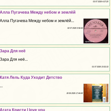
03 07 2026 4:37:20
Алла Пугачева Между небом и землёй
Алла Пугачева Между небом и землёй...
02 07 2026 5:58:36
Зара Для неё
Зара Для неё...
01 07 2026 15:52:33
Катя Лель Куда Уходит Детство
...
30 06 2026 17:44:49
Агата Кристи I love you