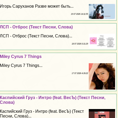
Игорь Саруханов Разве может быть...
19 07 2026 14:11:55
ЛСП - Отброс (Текст Песни, Слова)
ЛСП - Отброс (Текст Песни, Слова)...
18 07 2026 0:31:29
Miley Cyrus 7 Things
Miley Cyrus 7 Things...
17 07 2026 4:39:22
Каспийский Груз - Интро (feat. ВесЪ) (Текст Песни,
Слова)
Каспийский Груз - Интро (feat. ВесЪ) (Текст
Песни, Слова)...