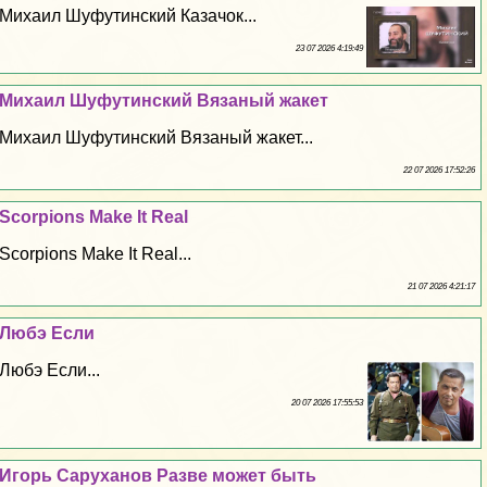
Михаил Шуфутинский Казачок...
23 07 2026 4:19:49
Михаил Шуфутинский Вязаный жакет
Михаил Шуфутинский Вязаный жакет...
22 07 2026 17:52:26
Scorpions Make It Real
Scorpions Make It Real...
21 07 2026 4:21:17
Любэ Если
Любэ Если...
20 07 2026 17:55:53
Игорь Саруханов Разве может быть