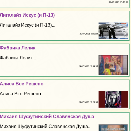
31 07 2026 16:46:35
Лигалайз Искус (и П-13)
Лигалайз Искус (и П-13)...
30 07 2026 4:51:55
Фабрика Лелик
Фабрика Лелик...
29 07 2026 16:59:34
Алиса Все Решено
Алиса Все Решено...
28 07 2026 17:23:30
Михаил Шуфутинский Славянская Душа
Михаил Шуфутинский Славянская Душа...