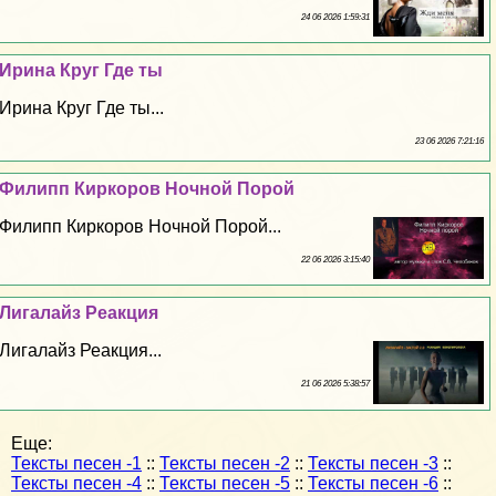
24 06 2026 1:59:31
Ирина Круг Где ты
Ирина Круг Где ты...
23 06 2026 7:21:16
Филипп Киркоров Ночной Порой
Филипп Киркоров Ночной Порой...
22 06 2026 3:15:40
Лигалайз Реакция
Лигалайз Реакция...
21 06 2026 5:38:57
Еще:
Тексты песен -1
::
Тексты песен -2
::
Тексты песен -3
::
Тексты песен -4
::
Тексты песен -5
::
Тексты песен -6
::