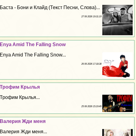
Баста - Бони и Клайд (Текст Песни, Слова)...
27 06 2026 19:31:19
Enya Amid The Falling Snow
Enya Amid The Falling Snow...
26 06 2026 17:18:38
Трофим Крылья
Трофим Крылья...
25 06 2026 15:19:49
Валерия Жди меня
Валерия Жди меня...