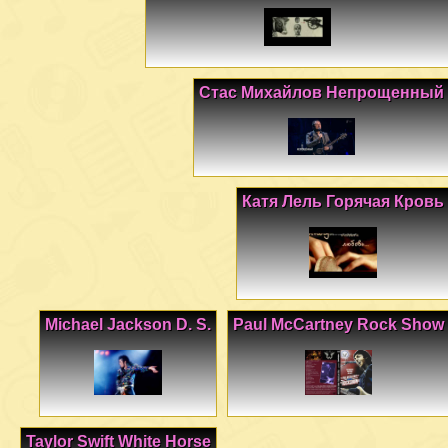
Стас Михайлов Непрощенный
Катя Лель Горячая Кровь
Michael Jackson D. S.
Paul McCartney Rock Show
Taylor Swift White Horse