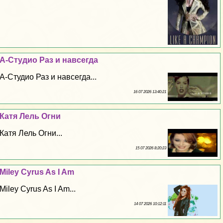
А-Студио Раз и навсегда
А-Студио Раз и навсегда...
16 07 2026 13:40:21
Катя Лель Огни
Катя Лель Огни...
15 07 2026 8:20:23
Miley Cyrus As I Am
Miley Cyrus As I Am...
14 07 2026 10:12:11