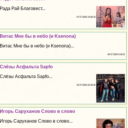
Рада Рай Благовест...
07 07 2026 19:46:33
Витас Мне бы в небо (и Ksenona)
Витас Мне бы в небо (и Ksenona)...
06 07 2026 9:36:11
Слёзы Асфальта Sapfo
Слёзы Асфальта Sapfo...
05 07 2026 22:30:36
Игорь Саруханов Слово в слово
Игорь Саруханов Слово в слово...