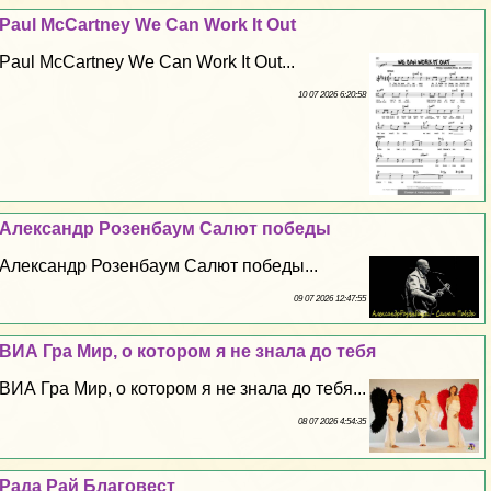
Paul McCartney We Can Work It Out
Paul McCartney We Can Work It Out...
10 07 2026 6:20:58
Александр Розенбаум Салют победы
Александр Розенбаум Салют победы...
09 07 2026 12:47:55
ВИА Гра Мир, о котором я не знала до тебя
ВИА Гра Мир, о котором я не знала до тебя...
08 07 2026 4:54:35
Рада Рай Благовест