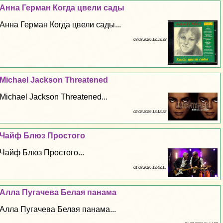
Анна Герман Когда цвели сады
Анна Герман Когда цвели сады...
03 08 2026 18:59:38
Michael Jackson Threatened
Michael Jackson Threatened...
02 08 2026 13:18:38
Чайф Блюз Простого
Чайф Блюз Простого...
01 08 2026 19:48:15
Алла Пугачева Белая панама
Алла Пугачева Белая панама...