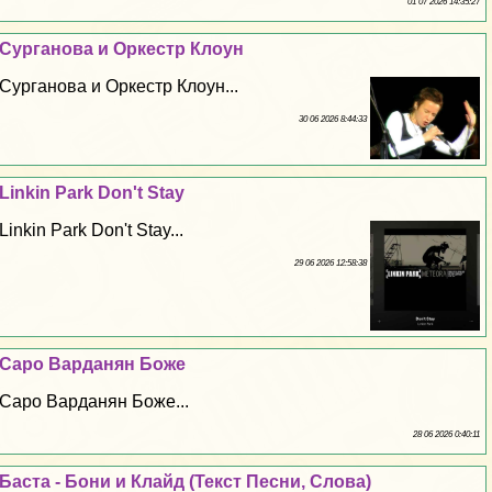
01 07 2026 14:35:27
Сурганова и Оркестр Клоун
Сурганова и Оркестр Клоун...
30 06 2026 8:44:33
Linkin Park Don't Stay
Linkin Park Don't Stay...
29 06 2026 12:58:38
Саро Варданян Боже
Саро Варданян Боже...
28 06 2026 0:40:11
Баста - Бони и Клайд (Текст Песни, Слова)