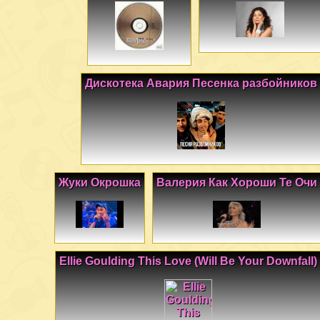
Дискотека Авария Песенка разбойников
Жуки Окрошка
Валерия Как Хороши Те Очи
Ellie Goulding This Love (Will Be Your Downfall)