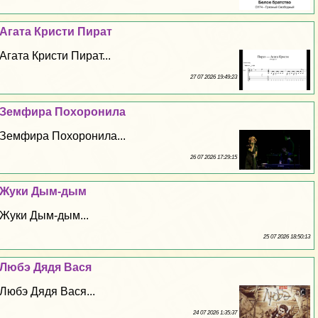
Агата Кристи Пират
Агата Кристи Пират...
27 07 2026 19:49:23
Земфира Похоронила
Земфира Похоронила...
26 07 2026 17:29:15
Жуки Дым-дым
Жуки Дым-дым...
25 07 2026 18:50:13
Любэ Дядя Вася
Любэ Дядя Вася...
24 07 2026 1:35:37