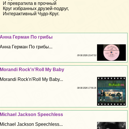
И превратила в прочный
Круг избранных друзей-подруг,
Интерактивный Чудо-Круг.
Анна Герман По грибы
Анна Герман По грибы...
09 08 2026 23:47:53
Morandi Rock'n'Roll My Baby
Morandi Rock'n'Roll My Baby...
08 08 2026 17:56:36
Michael Jackson Speechless
Michael Jackson Speechless...