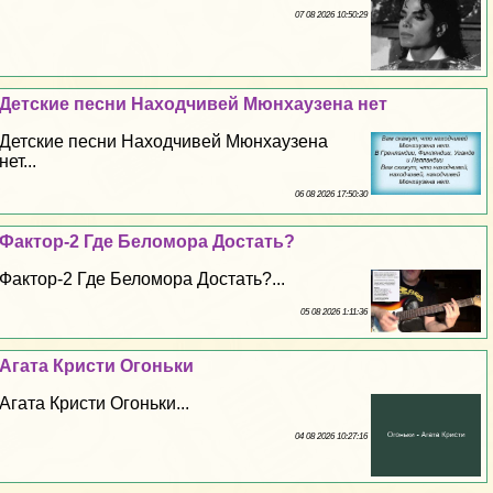
07 08 2026 10:50:29
Детские песни Находчивей Мюнхаузена нет
Детские песни Находчивей Мюнхаузена
нет...
06 08 2026 17:50:30
Фактор-2 Где Беломора Достать?
Фактор-2 Где Беломора Достать?...
05 08 2026 1:11:36
Агата Кристи Огоньки
Агата Кристи Огоньки...
04 08 2026 10:27:16