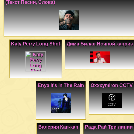
(Текст Песни, Слова)
Katy Perry Long Shot
Дима Билан Ночной каприз
Enya It's In The Rain
Oxxxymiron CCTV
Валерия Кап-кап
Рада Рай Три линии