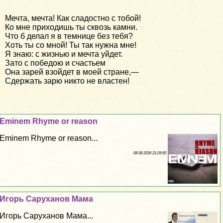
Мечта, мечта! Как сладостно с тобой!
Ко мне приходишь ты сквозь камни.
Что б делал я в темнице без тебя?
Хоть ты со мной! Ты так нужна мне!
Я знаю: с жизнью и мечта уйдет.
Зато с победою и счастьем
Она зарей взойдет в моей стране,—
Сдержать зарю никто не властен!
Eminem Rhyme or reason
Eminem Rhyme or reason...
08 08 2026 21:29:50
Игорь Саруханов Мама
Игорь Саруханов Мама...