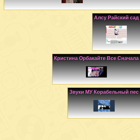
Алсу Райский сад
Кристина Орбакайте Все Сначала
Звуки МУ Корабельный пес