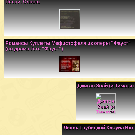
Песни, Слова)
Романсы Куплеты Мефистофеля из оперы "Фауст"
(по драме Гете "Фауст")
Джиган Знай (и Тимати)
Ляпис Трубецкой Клоуна Нет