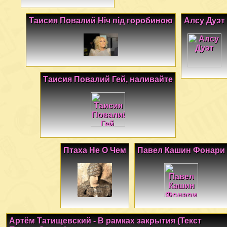
Таисия Повалий Ніч під горобиною
Алсу Дуэт
Таисия Повалий Гей, наливайте
Птаха Не О Чем
Павел Кашин Фонари
Артём Татищевский - В рамках закрытия (Текст