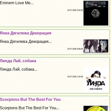
Eminem Love Me...
30 07 2026 9:52:58
Янка Дягилева Декорация
Янка Дягилева Декорация...
29 07 2026 8:48:28
Линда Лай, собака
Линда Лай, собака...
28 07 2026 1:54:58
Scorpions But The Best For You
Scorpions But The Best For You...