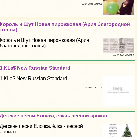
13 07 2026 14:57:20
Король и Шут Новая пирожковая (Ария благородной
толпы)
Король и Шут Новая пирожковая (Ария
благородной толпы)...
12 07 2026 19:39:54
1.KLa$ New Russian Standard
1.KLa$ New Russian Standard...
11 07 2026 13:50:54
Детские песни Елочка, ёлка - лесной аромат
Детские песни Елочка, ёлка - лесной
аромат...