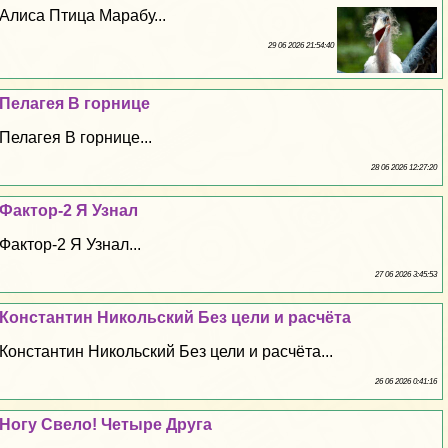
Алиса Птица Маpaбу...
29 06 2026 21:54:40
Пелагея В горнице
Пелагея В горнице...
28 06 2026 12:27:20
Фактор-2 Я Узнал
Фактор-2 Я Узнал...
27 06 2026 3:45:53
Константин Никольский Без цели и расчёта
Константин Никольский Без цели и расчёта...
26 06 2026 0:41:16
Ногу Свело! Четыре Друга