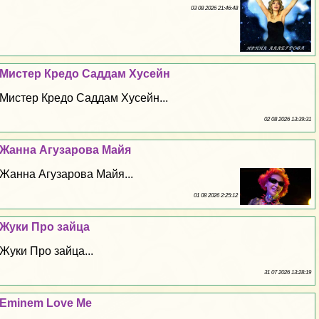
03 08 2026 21:46:48
Мистер Кредо Саддам Хусейн
Мистер Кредо Саддам Хусейн...
02 08 2026 13:39:31
Жанна Агузарова Майя
Жанна Агузарова Майя...
01 08 2026 2:25:12
Жуки Про зайца
Жуки Про зайца...
31 07 2026 13:28:19
Eminem Love Me