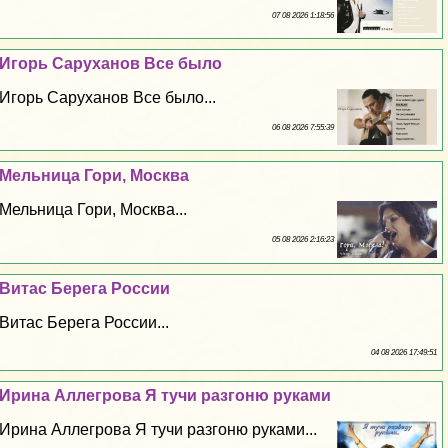
07 08 2026 1:18:56
Игорь Саруханов Все было
Игорь Саруханов Все было...
06 08 2026 7:55:39
Мельница Гори, Москва
Мельница Гори, Москва...
05 08 2026 2:16:23
Витас Берега России
Витас Берега России...
04 08 2026 17:49:51
Ирина Аллегрова Я тучи разгоню руками
Ирина Аллегрова Я тучи разгоню руками...