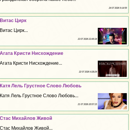
24 07 2026 9:14:59
Витас Цирк
Витас Цирк...
23 07 2026 23:49:34
Агата Кристи Нисхождение
Агата Кристи Нисхождение...
22 07 2026 4:28:24
Катя Лель Грустное Слово Любовь
Катя Лель Грустное Слово Любовь...
21 07 2026 20:57:15
Стас Михайлов Живой
Стас Михайлов Живой...