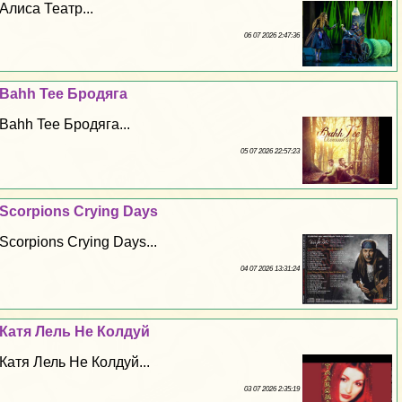
Алиса Театр...
06 07 2026 2:47:36
Bahh Tee Бродяга
Bahh Tee Бродяга...
05 07 2026 22:57:23
Scorpions Crying Days
Scorpions Crying Days...
04 07 2026 13:31:24
Катя Лель Не Колдуй
Катя Лель Не Колдуй...
03 07 2026 2:35:19