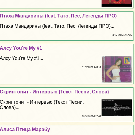
Птаха Maндарины (feat. Тато, Пес, Легенды ПРО)
Птаха Maндарины (feat. Тато, Пес, Легенды ПРО)...
02 07 2026 12:57:26
Алсу You're My #1
Алсу You're My #1...
01 07 2026 9:43:13
Скриптонит - Интервью (Текст Песни, Слова)
Скриптонит - Интервью (Текст Песни,
Слова)...
30 06 2026 0:27:40
Алиса Птица Маpaбу