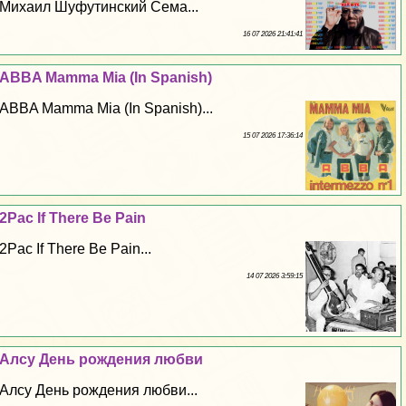
Михаил Шуфутинский Сема...
16 07 2026 21:41:41
ABBA Mamma Mia (In Spanish)
ABBA Mamma Mia (In Spanish)...
15 07 2026 17:36:14
2Pac If There Be Pain
2Pac If There Be Pain...
14 07 2026 3:59:15
Алсу День рождения любви
Алсу День рождения любви...