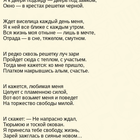
Я к двери подойду — дверь под замком,
Окно — в крестах решетки черной.
Ждет виселица каждый день меня,
Я к ней все ближе с каждым утром.
Вся жизнь моя отныне — лишь в мечте,
Отрада — в сне, тяжелом, смутном.
И редко сквозь решетку луч зари
Пройдет сюда с теплом, с участьем.
Тогда мне кажется: ко мне пришло,
Платком накрывшись алым, счастье.
И кажется, любимая меня
Целует с пламенною силой,
Вот-вот возьмет меня и поведет
На торжество свободы милой.
И скажет: — Не напрасно ждал,
Тюрьмою и тоской окован.
Я принесла тебе свободу, жизнь,
Зарей зажглась в сиянье новом…