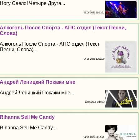
Ногу Свело! Четыре Друга...
25 06 2026 21:22:31
Алкоголь После Спорта - АПС отдел (Текст Песни,
Слова)
Алкоголь После Спорта - АПС отдел (Текст
Песни, Слова)...
24 06 2026 13:41:39
Андрей Леницкий Покажи мне
Андрей Леницкий Покажи мне...
23 06 2026 2:10:23
Rihanna Sell Me Candy
Rihanna Sell Me Candy...
22 06 2026 21:36:26