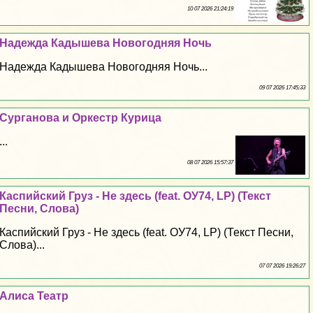
10 07 2026 21:24:19
Надежда Кадышева Новогодняя Ночь
Надежда Кадышева Новогодняя Ночь...
09 07 2026 17:45:33
Сурганова и Оркестр Курица
...
08 07 2026 15:57:37
Каспийский Груз - Не здесь (feat. ОУ74, LP) (Текст
Песни, Слова)
Каспийский Груз - Не здесь (feat. ОУ74, LP) (Текст Песни,
Слова)...
07 07 2026 19:26:27
Алиса Театр