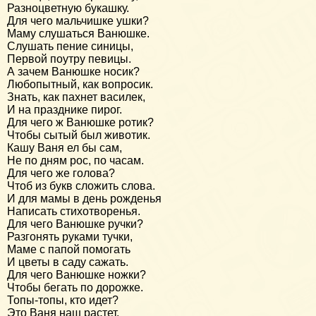
Разноцветную букашку.
Для чего мальчишке ушки?
Маму слушаться Ванюшке.
Слушать пение синицы,
Первой поутру певицы.
А зачем Ванюшке носик?
Любопытный, как вопросик.
Знать, как пахнет василек,
И на празднике пирог.
Для чего ж Ванюшке ротик?
Чтобы сытый был животик.
Кашу Ваня ел бы сам,
Не по дням рос, по часам.
Для чего же голова?
Чтоб из букв сложить слова.
И для мамы в день рожденья
Написать стихотворенья.
Для чего Ванюшке ручки?
Разгонять руками тучки,
Маме с папой помогать
И цветы в саду сажать.
Для чего Ванюшке ножки?
Чтобы бегать по дорожке.
Топы-топы, кто идет?
Это Ваня наш растет.