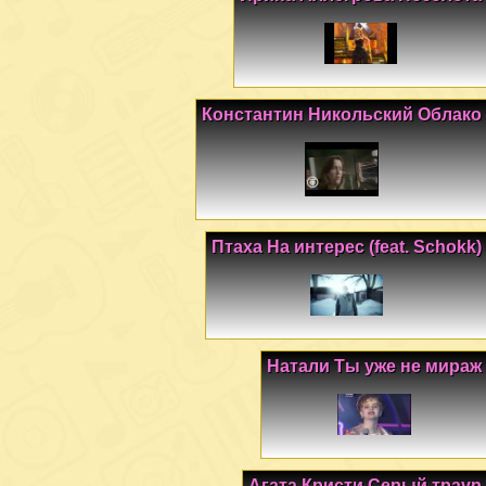
Константин Никольский Облако
Птаха На интерес (feat. Schokk)
Натали Ты уже не мираж
Агата Кристи Серый траур