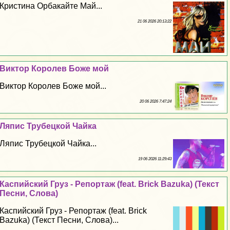
Кристина Орбакайте Май...
21 06 2026 20:13:22
Виктор Королев Боже мой
Виктор Королев Боже мой...
20 06 2026 7:47:24
Ляпис Трубецкой Чайка
Ляпис Трубецкой Чайка...
19 06 2026 11:29:43
Каспийский Груз - Репортаж (feat. Brick Bazuka) (Текст
Песни, Слова)
Каспийский Груз - Репортаж (feat. Brick
Bazuka) (Текст Песни, Слова)...