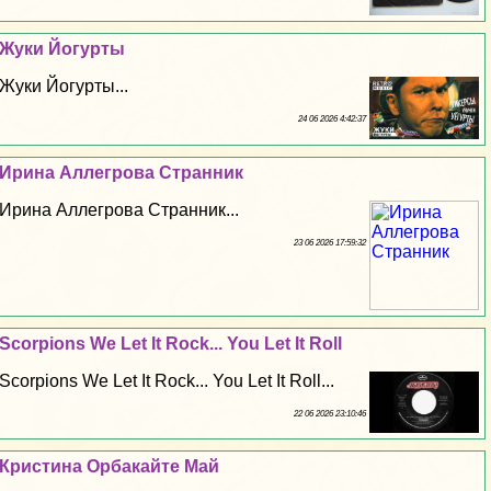
Жуки Йогурты
Жуки Йогурты...
24 06 2026 4:42:37
Ирина Аллегрова Странник
Ирина Аллегрова Странник...
23 06 2026 17:59:32
Scorpions We Let It Rock... You Let It Roll
Scorpions We Let It Rock... You Let It Roll...
22 06 2026 23:10:46
Кристина Орбакайте Май