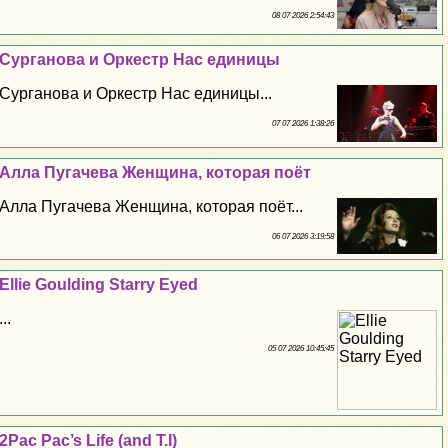
08 07 2026 2:54:43
Сурганова и Оркестр Нас единицы
Сурганова и Оркестр Нас единицы...
07 07 2026 1:38:26
Алла Пугачева Женщина, которая поёт
Алла Пугачева Женщина, которая поёт...
06 07 2026 3:19:58
Ellie Goulding Starry Eyed
...
05 07 2026 10:45:45
2Pac Pac’s Life (and T.I)