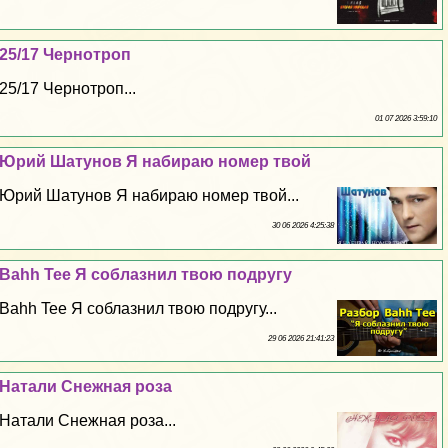
25/17 Чернотроп
25/17 Чернотроп...
01 07 2026 3:59:10
Юрий Шатунов Я набираю номер твой
Юрий Шатунов Я набираю номер твой...
30 06 2026 4:25:38
Bahh Tee Я coблaзнил твою подругу
Bahh Tee Я coблaзнил твою подругу...
29 06 2026 21:41:23
Натали Снежная роза
Натали Снежная роза...