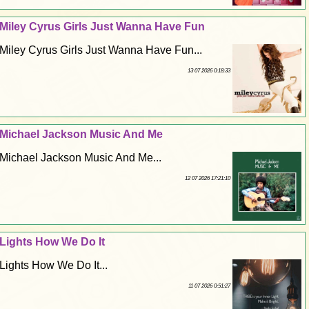
Miley Cyrus Girls Just Wanna Have Fun
Miley Cyrus Girls Just Wanna Have Fun...
13 07 2026 0:18:33
Michael Jackson Music And Me
Michael Jackson Music And Me...
12 07 2026 17:21:10
Lights How We Do It
Lights How We Do It...
11 07 2026 0:51:27