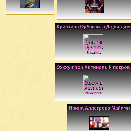
Кристина Орбакайте Да-ди-дам
Oxxxymiron Хитиновый покров
Ирина Аллегрова Майами