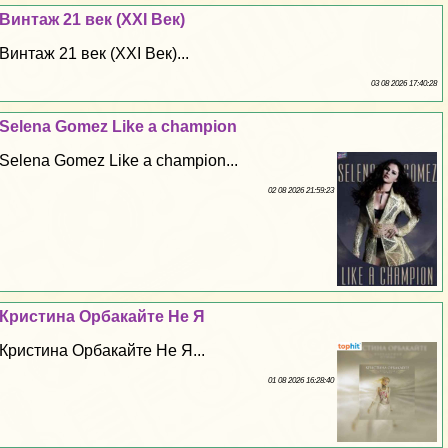
Винтаж 21 век (XXI Век)
Винтаж 21 век (XXI Век)...
03 08 2026 17:40:28
Selena Gomez Like a champion
Selena Gomez Like a champion...
02 08 2026 21:59:23
Кристина Орбакайте Не Я
Кристина Орбакайте Не Я...
01 08 2026 16:28:40