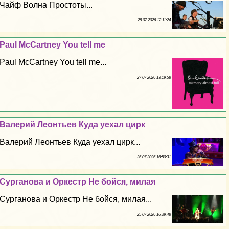
Чайф Волна Простоты...
28 07 2026 12:11:24
Paul McCartney You tell me
Paul McCartney You tell me...
27 07 2026 13:19:58
Валерий Леонтьев Куда уехал цирк
Валерий Леонтьев Куда уехал цирк...
26 07 2026 16:50:31
Сурганова и Оркестр Не бойся, милая
Сурганова и Оркестр Не бойся, милая...
25 07 2026 16:39:48