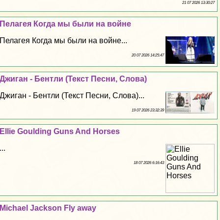
21 07 2026 13:30:27
Пелагея Когда мы были на войне
Пелагея Когда мы были на войне...
20 07 2026 14:25:47
Джиган - Бентли (Текст Песни, Слова)
Джиган - Бентли (Текст Песни, Слова)...
19 07 2026 23:32:39
Ellie Goulding Guns And Horses
...
18 07 2026 6:16:43
Michael Jackson Fly away