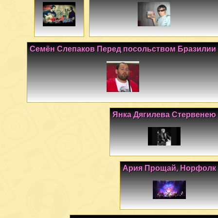
Семён Слепаков Перед посольством Бразилии
Янка Дягилева Стервенею
Ария Прощай, Норфолк