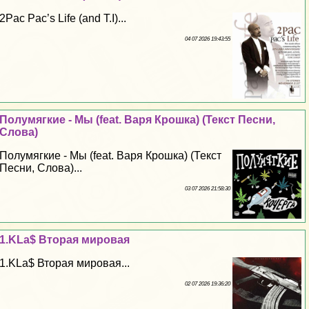
2Pac Pac’s Life (and T.I)...
04 07 2026 19:43:55
Полумягкие - Мы (feat. Варя Крошка) (Текст Песни,
Слова)
Полумягкие - Мы (feat. Варя Крошка) (Текст
Песни, Слова)...
03 07 2026 21:58:30
1.KLa$ Вторая мировая
1.KLa$ Вторая мировая...
02 07 2026 19:36:20