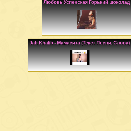
Любовь Успенская Горький шоколад
Jah Khalib - Мамасита (Текст Песни, Слова)