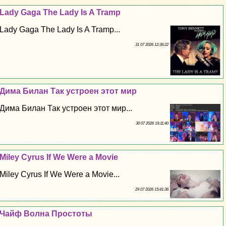
Lady Gaga The Lady Is A Tramp
Lady Gaga The Lady Is A Tramp...
31 07 2026 12:36:22
Дима Билан Так устроен этот мир
Дима Билан Так устроен этот мир...
30 07 2026 19:11:40
Miley Cyrus If We Were a Movie
Miley Cyrus If We Were a Movie...
29 07 2026 15:41:36
Чайф Волна Простоты