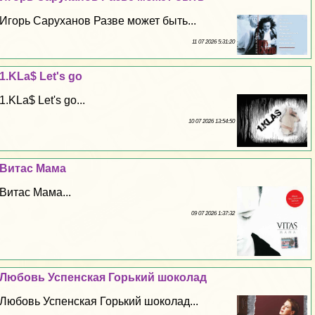
Игорь Саруханов Разве может быть...
11 07 2026 5:31:20
1.KLa$ Let's go
1.KLa$ Let's go...
10 07 2026 13:54:50
Витас Мама
Витас Мама...
09 07 2026 1:37:32
Любовь Успенская Горький шоколад
Любовь Успенская Горький шоколад...