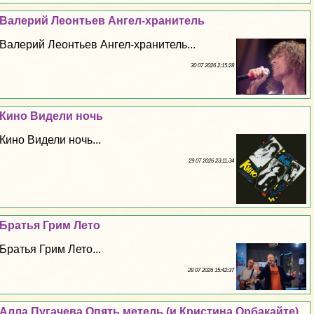
Валерий Леонтьев Ангел-хранитель
Валерий Леонтьев Ангел-хранитель...
30 07 2026 2:15:28
Кино Видели ночь
Кино Видели ночь...
29 07 2026 23:11:34
Братья Грим Лето
Братья Грим Лето...
28 07 2026 15:42:37
Алла Пугачева Опять метель (и Кристина Орбакайте)