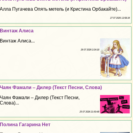
Алла Пугачева Опять метель (и Кристина Орбакайте)...
27 07 2026 13:58:34
Винтаж Алиса
Винтаж Алиса...
26 07 2026 2:24:18
Чаян Фамали – Дилер (Текст Песни, Слова)
Чаян Фамали – Дилер (Текст Песни,
Слова)...
25 07 2026 21:50:48
Полина Гагарина Нет