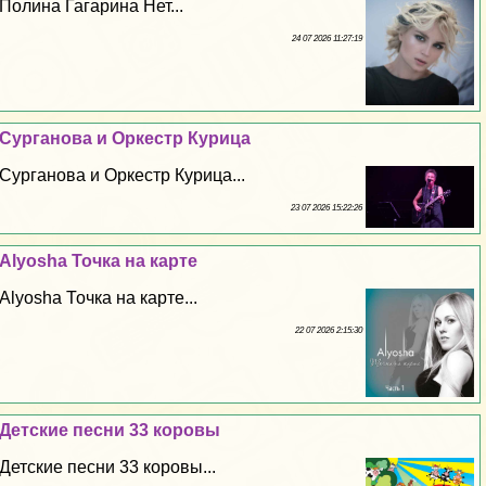
Полина Гагарина Нет...
24 07 2026 11:27:19
Сурганова и Оркестр Курица
Сурганова и Оркестр Курица...
23 07 2026 15:22:26
Alyosha Точка на карте
Alyosha Точка на карте...
22 07 2026 2:15:30
Детские песни 33 коровы
Детские песни 33 коровы...