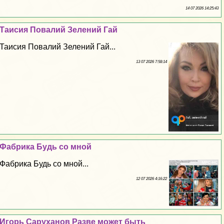
14 07 2026 14:25:43
Таисия Повалий Зелений Гай
Таисия Повалий Зелений Гай...
13 07 2026 7:58:14
Фабрика Будь со мной
Фабрика Будь со мной...
12 07 2026 4:16:22
Игорь Саруханов Разве может быть