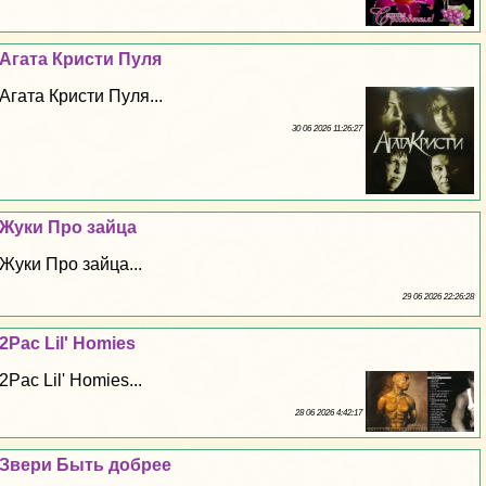
Агата Кристи Пуля
Агата Кристи Пуля...
30 06 2026 11:26:27
Жуки Про зайца
Жуки Про зайца...
29 06 2026 22:26:28
2Pac Lil' Homies
2Pac Lil' Homies...
28 06 2026 4:42:17
Звери Быть добрее