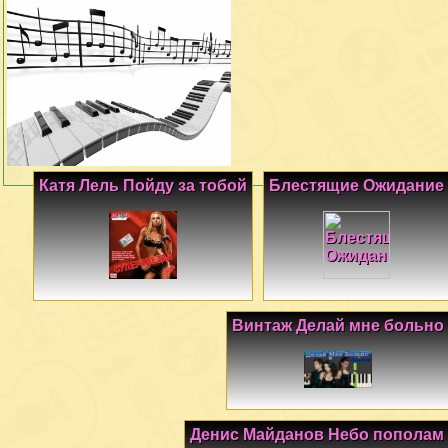
Катя Лель Пойду за тобой
Блестящие Ожидание
Винтаж Делай мне больно
Денис Майданов Небо пополам