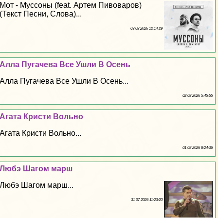
Мот - Муссоны (feat. Артем Пивоваров)
(Текст Песни, Слова)...
03 08 2026 12:14:29
Алла Пугачева Все Ушли В Осень
Алла Пугачева Все Ушли В Осень...
02 08 2026 5:45:55
Агата Кристи Вольно
Агата Кристи Вольно...
01 08 2026 8:24:36
Любэ Шагом марш
Любэ Шагом марш...
31 07 2026 11:23:20