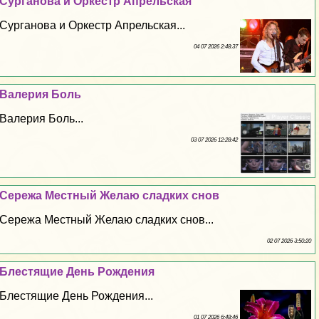
Сурганова и Оркестр Апрельская
Сурганова и Оркестр Апрельская...
04 07 2026 2:48:37
Валерия Боль
Валерия Боль...
03 07 2026 12:28:42
Сережа Местный Желаю сладких снов
Сережа Местный Желаю сладких снов...
02 07 2026 3:50:20
Блестящие День Рождения
Блестящие День Рождения...
01 07 2026 6:48:46