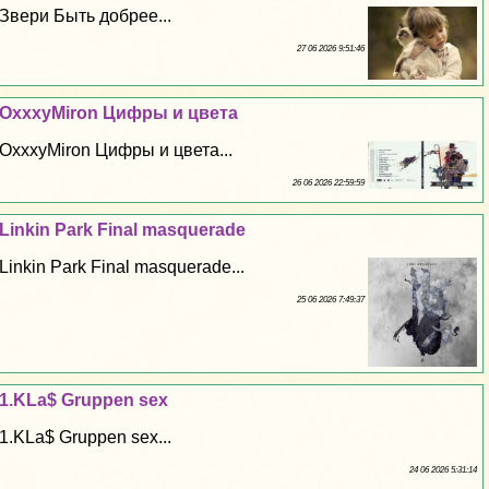
Звери Быть добрее...
27 06 2026 9:51:46
OxxxyMiron Цифры и цвета
OxxxyMiron Цифры и цвета...
26 06 2026 22:59:59
Linkin Park Final masquerade
Linkin Park Final masquerade...
25 06 2026 7:49:37
1.KLa$ Gruppen sех
1.KLa$ Gruppen sех...
24 06 2026 5:31:14