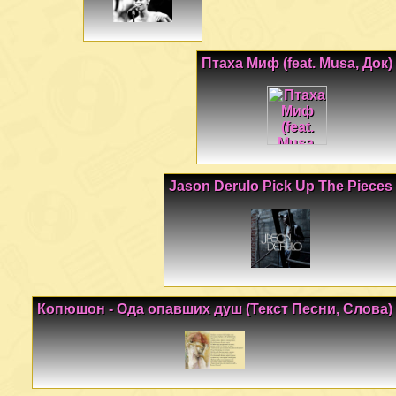
Птаха Миф (feat. Musa, Док)
Jason Derulo Pick Up The Pieces
Копюшон - Ода опавших душ (Текст Песни, Слова)