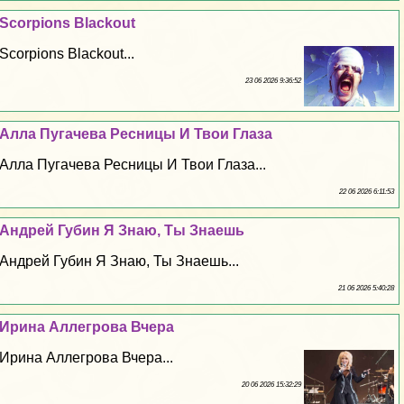
Scorpions Blackout
Scorpions Blackout...
23 06 2026 9:36:52
Алла Пугачева Ресницы И Твои Глаза
Алла Пугачева Ресницы И Твои Глаза...
22 06 2026 6:11:53
Андрей Губин Я Знаю, Ты Знаешь
Андрей Губин Я Знаю, Ты Знаешь...
21 06 2026 5:40:28
Ирина Аллегрова Вчера
Ирина Аллегрова Вчера...
20 06 2026 15:32:29