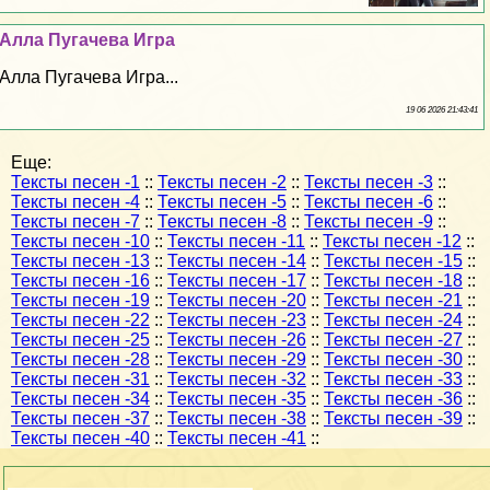
Алла Пугачева Игра
Алла Пугачева Игра...
19 06 2026 21:43:41
Еще:
Тексты песен -1
::
Тексты песен -2
::
Тексты песен -3
::
Тексты песен -4
::
Тексты песен -5
::
Тексты песен -6
::
Тексты песен -7
::
Тексты песен -8
::
Тексты песен -9
::
Тексты песен -10
::
Тексты песен -11
::
Тексты песен -12
::
Тексты песен -13
::
Тексты песен -14
::
Тексты песен -15
::
Тексты песен -16
::
Тексты песен -17
::
Тексты песен -18
::
Тексты песен -19
::
Тексты песен -20
::
Тексты песен -21
::
Тексты песен -22
::
Тексты песен -23
::
Тексты песен -24
::
Тексты песен -25
::
Тексты песен -26
::
Тексты песен -27
::
Тексты песен -28
::
Тексты песен -29
::
Тексты песен -30
::
Тексты песен -31
::
Тексты песен -32
::
Тексты песен -33
::
Тексты песен -34
::
Тексты песен -35
::
Тексты песен -36
::
Тексты песен -37
::
Тексты песен -38
::
Тексты песен -39
::
Тексты песен -40
::
Тексты песен -41
::