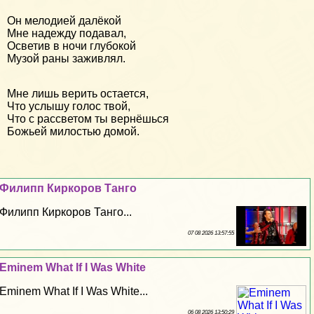
Он мелодией далёкой
Мне надежду подавал,
Осветив в ночи глубокой
Музой раны заживлял.
Мне лишь верить остается,
Что услышу голос твой,
Что с рассветом ты вернёшься
Божьей милостью домой.
Филипп Киркоров Танго
Филипп Киркоров Танго...
07 08 2026 13:57:55
Eminem What If I Was White
Eminem What If I Was White...
06 08 2026 13:50:29