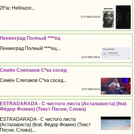
2Pac Hellrazor...
17 07 2026 11:26:33
Ленинград Полный ****ец
Ленинград Полный ****ец...
16 07 2026 2:59:31
Семён Слепаков С*ка сосед
Семён Слепаков С*ка сосед...
15 07 2026 8:51:11
ESTRADARADA - С чистого листа (Асталависта) (feat.
Фёдор Фомин) (Текст Песни, Слова)
ESTRADARADA - С чистого листа
(Асталависта) (feat. Фёдор Фомин) (Текст
Песни, Слова)...