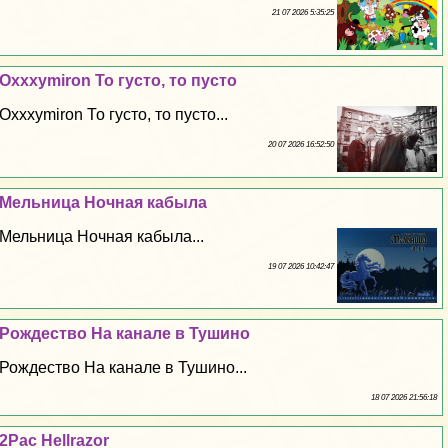
21 07 2026 5:35:25
Oxxxymiron То густо, то пусто
Oxxxymiron То густо, то пусто...
20 07 2026 16:52:50
Мельница Ночная кабыла
Мельница Ночная кабыла...
19 07 2026 10:42:47
Рождество На канале в Тушино
Рождество На канале в Тушино...
18 07 2026 21:56:18
2Pac Hellrazor