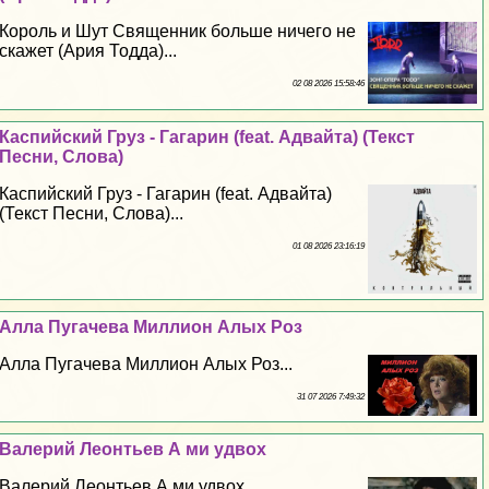
Король и Шут Священник больше ничего не
скажет (Ария Тодда)...
02 08 2026 15:58:46
Каспийский Груз - Гагарин (feat. Адвайта) (Текст
Песни, Слова)
Каспийский Груз - Гагарин (feat. Адвайта)
(Текст Песни, Слова)...
01 08 2026 23:16:19
Алла Пугачева Миллион Алых Роз
Алла Пугачева Миллион Алых Роз...
31 07 2026 7:49:32
Валерий Леонтьев А ми удвох
Валерий Леонтьев А ми удвох...