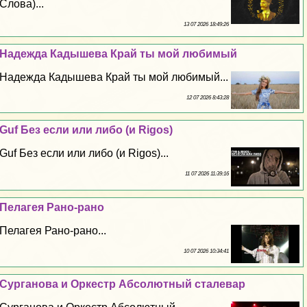
Слова)...
13 07 2026 18:49:26
Надежда Кадышева Край ты мой любимый
Надежда Кадышева Край ты мой любимый...
12 07 2026 8:43:28
Guf Без если или либо (и Rigos)
Guf Без если или либо (и Rigos)...
11 07 2026 11:39:16
Пелагея Рано-рано
Пелагея Рано-рано...
10 07 2026 10:34:41
Сурганова и Оркестр Абсолютный сталевар