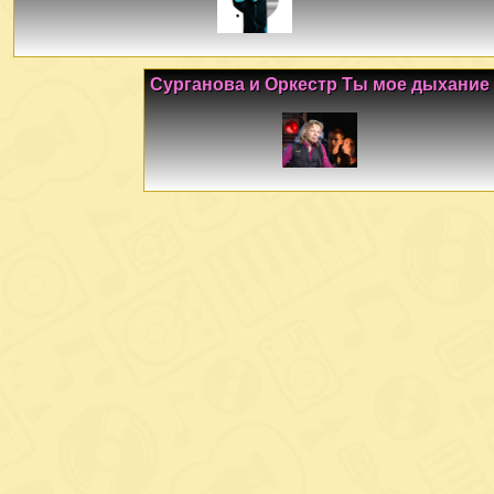
Сурганова и Оркестр Ты мое дыхание