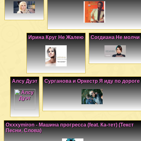
Ирина Круг Не Жалею
Согдиана Не молчи
Алсу Дуэт
Сурганова и Оркестр Я иду по дороге
Oxxxymiron - Машина прогресса (feat. Ка-тет) (Текст
Песни, Слова)