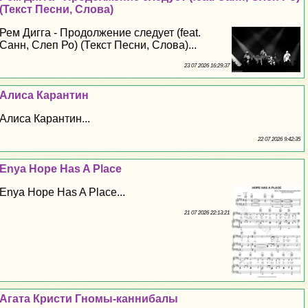
(Текст Песни, Слова)
Рем Дигга - Продолжение следует (feat.
Санн, Слеп Ро) (Текст Песни, Слова)...
23 07 2026 16:29:37
Алиса Карантин
Алиса Карантин...
22 07 2026 9:42:35
Enya Hope Has A Place
Enya Hope Has A Place...
21 07 2026 22:13:21
Агата Кристи Гномы-каннибалы