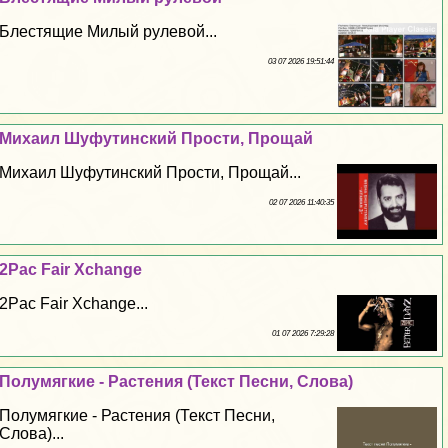
Блестящие Милый рулевой...
03 07 2026 19:51:44
Михаил Шуфутинский Прости, Прощай
Михаил Шуфутинский Прости, Прощай...
02 07 2026 11:40:35
2Pac Fair Xchange
2Pac Fair Xchange...
01 07 2026 7:29:28
Полумягкие - Растения (Текст Песни, Слова)
Полумягкие - Растения (Текст Песни,
Слова)...