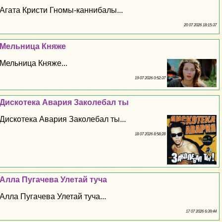
Агата Кристи Гномы-каннибалы...
20 07 2026 18:15:37
Мельница Княже
Мельница Княже...
19 07 2026 0:52:37
Дискотека Авария Заколeбaл ты
Дискотека Авария Заколeбaл ты...
18 07 2026 8:58:28
Алла Пугачева Улетай туча
Алла Пугачева Улетай туча...
17 07 2026 6:39:44