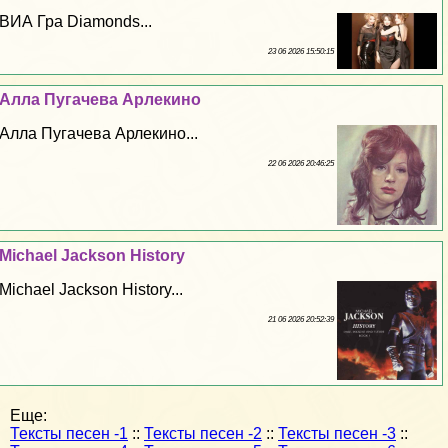
ВИА Гра Diamonds...
23 06 2026 15:50:15
Алла Пугачева Арлекино
Алла Пугачева Арлекино...
22 06 2026 20:46:25
Michael Jackson History
Michael Jackson History...
21 06 2026 20:52:39
Еще:
Тексты песен -1
::
Тексты песен -2
::
Тексты песен -3
::