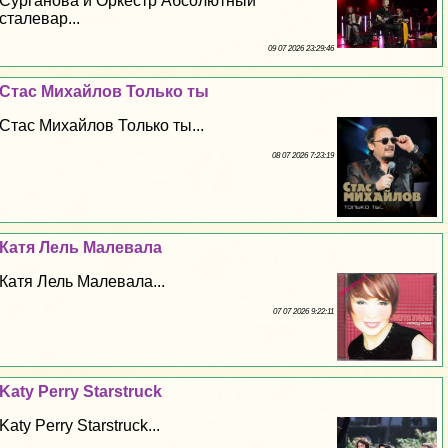
Сурганова и Оркестр Абсолютный
сталевар...
09 07 2026 23:29:46
Стас Михайлов Только ты
Стас Михайлов Только ты...
08 07 2026 7:23:19
Катя Лель Малевала
Катя Лель Малевала...
07 07 2026 9:22:11
Katy Perry Starstruck
Katy Perry Starstruck...