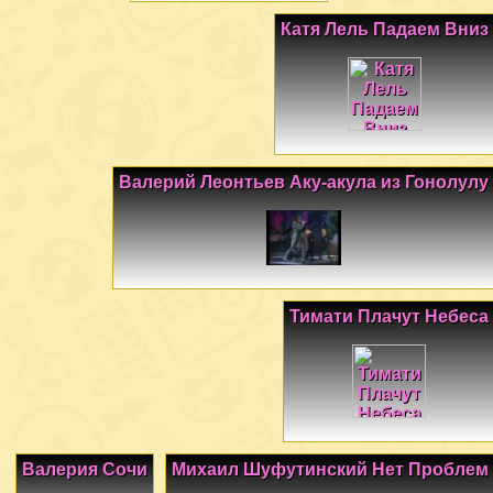
Катя Лель Падаем Вниз
Валерий Леонтьев Аку-акула из Гонолулу
Тимати Плачут Небеса
Валерия Сочи
Михаил Шуфутинский Нет Проблем