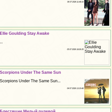
06 07 2026 11:48:16
Ellie Goulding Stay Awake
...
05 07 2026 18:26:35
Scorpions Under The Same Sun
Scorpions Under The Same Sun...
04 07 2026 13:19:48
Блестящие Милый рулевой