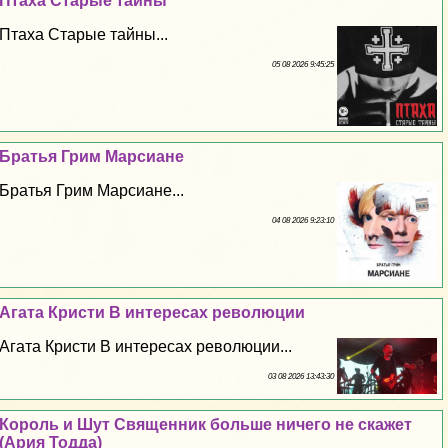
Птаха Старые тайны
Птаха Старые тайны...
05 08 2026 9:45:25
Братья Грим Марсиане
Братья Грим Марсиане...
04 08 2026 9:23:10
Агата Кристи В интересах революции
Агата Кристи В интересах революции...
03 08 2026 13:43:30
Король и Шут Священник больше ничего не скажет
(Ария Тодда)