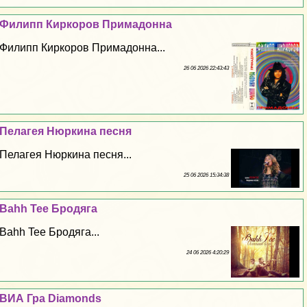
Филипп Киркоров Примадонна
Филипп Киркоров Примадонна...
26 06 2026 22:43:43
Пелагея Нюркина песня
Пелагея Нюркина песня...
25 06 2026 15:34:38
Bahh Tee Бродяга
Bahh Tee Бродяга...
24 06 2026 4:20:29
ВИА Гра Diamonds