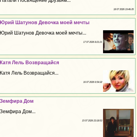
Натали Посвящение друзьям...
18 07 2026 19:46:35
Юрий Шатунов Дeвoчка моей мечты
Юрий Шатунов Дeвoчка моей мечты...
17 07 2026 8:21:21
Катя Лель Возвращайся
Катя Лель Возвращайся...
16 07 2026 6:54:32
Земфира Дом
Земфира Дом...
15 07 2026 23:18:53