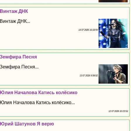
Винтаж ДНК
Винтаж ДНК...
14 07 2026 16:18:59
Земфира Песня
Земфира Песня...
13 07 2026 9:58:52
Юлия Началова Катись колёсико
Юлия Началова Катись колёсико...
12 07 2026 10:15:53
Юрий Шатунов Я верю