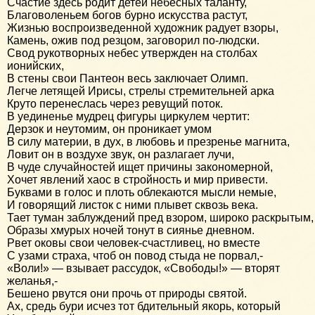
Счастие здесь родит детей небесных таланту,
Благоволеньем богов бурно искусства растут,
Жизнью воспроизведенной художник радует взоры,
Камень, ожив под резцом, заговорил по-людски.
Свод рукотворных небес утвержден на столбах
ионийских,
В стены свои Пантеон весь заключает Олимп.
Легче летящей Ирисы, стрелы стремительней арка
Круто перенеслась через ревущий поток.
В уединенье мудрец фигуры циркулем чертит:
Дерзок и неутомим, он проникает умом
В силу материи, в дух, в любовь и презренье магнита,
Ловит он в воздухе звук, он разлагает лучи,
В чуде случайностей ищет причины закономерной,
Хочет явлений хаос в стройность и мир привести.
Буквами в голос и плоть облекаются мысли немые,
И говорящий листок с ними плывет сквозь века.
Тает туман заблуждений пред взором, широко раскрытым,
Образы хмурых ночей тонут в сиянье дневном.
Рвет оковы свои человек-счастливец, но вместе
С узами страха, чтоб он повод стыда не порвал,-
«Воли!» — взывает рассудок, «Свободы!» — вторят
желанья,-
Бешено рвутся они прочь от природы святой.
Ах, средь бури исчез тот бдительный якорь, который