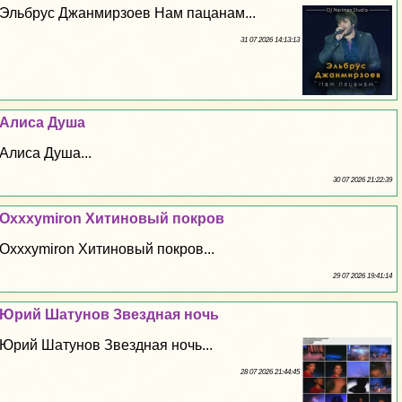
Эльбрус Джанмирзоев Нам пацанам...
31 07 2026 14:13:13
Алиса Душа
Алиса Душа...
30 07 2026 21:22:39
Oxxxymiron Хитиновый покров
Oxxxymiron Хитиновый покров...
29 07 2026 19:41:14
Юрий Шатунов Звездная ночь
Юрий Шатунов Звездная ночь...
28 07 2026 21:44:45