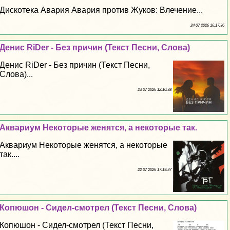
Дискотека Авария Авария против Жуков: Влечение...
24 07 2026 16:17:36
Денис RiDer - Без причин (Текст Песни, Слова)
Денис RiDer - Без причин (Текст Песни,
Слова)...
23 07 2026 12:10:38
Аквариум Некоторые женятся, а некоторые так.
Аквариум Некоторые женятся, а некоторые
так....
22 07 2026 17:19:37
Копюшон - Сидел-смотрел (Текст Песни, Слова)
Копюшон - Сидел-смотрел (Текст Песни,