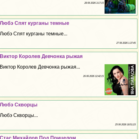
28 06 2026 3:17:15
Любэ Спят курганы темные
Любэ Спят курганы темные...
27 06 2026 1:37:45
Виктор Королев Девчонка рыжая
Виктор Королев Девчонка рыжая...
26 06 2026 12:42:15
Любэ Скворцы
Любэ Скворцы...
25 06 2026 18:51:23
Стас Михайлов Под Прицелом