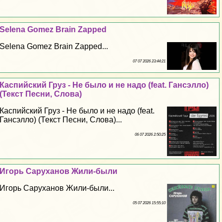
Selena Gomez Brain Zapped
Selena Gomez Brain Zapped...
07 07 2026 23:44:21
Каспийский Груз - Не было и не надо (feat. Гансэлло)
(Текст Песни, Слова)
Каспийский Груз - Не было и не надо (feat.
Гансэлло) (Текст Песни, Слова)...
06 07 2026 2:50:25
Игорь Саруханов Жили-были
Игорь Саруханов Жили-были...
05 07 2026 15:55:10