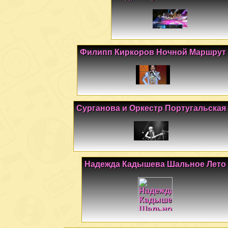
Филипп Киркоров Ночной Маршрут
Сурганова и Оркестр Португальская
Надежда Кадышева Шальное Лето