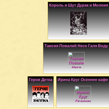
Король и Шут Дурак и Молния
Таисия Повалий Несе Галя Воду
Герои Детка
Ирина Круг Осеннее кафе