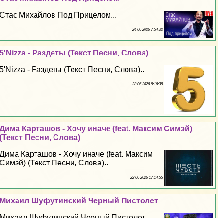
Стас Михайлов Под Прицелом...
24 06 2026 7:54:32
5'Nizza - Раздеты (Текст Песни, Слова)
5'Nizza - Раздеты (Текст Песни, Слова)...
23 06 2026 8:16:38
Дима Карташов - Хочу иначе (feat. Максим Симэй)
(Текст Песни, Слова)
Дима Карташов - Хочу иначе (feat. Максим
Симэй) (Текст Песни, Слова)...
22 06 2026 17:14:55
Михаил Шуфутинский Черный Пистолет
Михаил Шуфутинский Черный Пистолет...