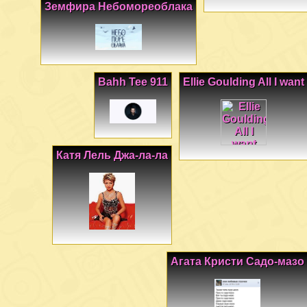
Земфира Небомореоблака
Bahh Tee 911
Ellie Goulding All I want
Катя Лель Джа-ла-ла
Агата Кристи Садо-мазо