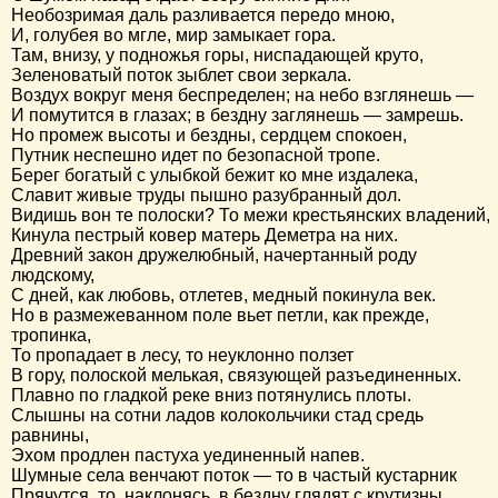
Необозримая даль разливается передо мною,
И, голубея во мгле, мир замыкает гора.
Там, внизу, у подножья горы, ниспадающей круто,
Зеленоватый поток зыблет свои зеркала.
Воздух вокруг меня беспределен; на небо взглянешь —
И помутится в глазах; в бездну заглянешь — замрешь.
Но промеж высоты и бездны, сердцем спокоен,
Путник неспешно идет по безопасной тропе.
Берег богатый с улыбкой бежит ко мне издалека,
Славит живые труды пышно разубранный дол.
Видишь вон те полоски? То межи крестьянских владений,
Кинула пестрый ковер матерь Деметра на них.
Древний закон дружелюбный, начертанный роду
людскому,
С дней, как любовь, отлетев, медный покинула век.
Но в размежеванном поле вьет петли, как прежде,
тропинка,
То пропадает в лесу, то неуклонно ползет
В гору, полоской мелькая, связующей разъединенных.
Плавно по гладкой реке вниз потянулись плоты.
Слышны на сотни ладов колокольчики стад средь
равнины,
Эхом продлен пастуха уединенный напев.
Шумные села венчают поток — то в частый кустарник
Прячутся, то, наклонясь, в бездну глядят с крутизны.