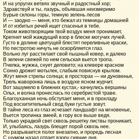
И на упругих ветвях звучный и радостный хор;
Здравствуй и ты, лазурь, объявшая неизмеримо
Бурые склоны горы, темную зелень лесов
И — заодно — меня, кто бежал из темницы домашней
И от избитых речей ищет спасенья в тебе.
Током животворящим твой воздух меня пронимает,
Крепнет мой жаждущий взор в блеске могучих лучей.
Густо в долине цветущей блестят переливные краски,
Но пестротою ничуть не оскорбляется глаз.
Вольно луг расстилает свой пышный ковер, и далеко
В зелени свежей по нем сельская вьется тропа.
Пчелка, жужжа, снует деловито; на клевере красном
Сонно дрожит мотылек, слабым повиснув крылом.
Жгут меня стрелы солнца; в просторах — ни дуновенья,
Трель жаворонка лишь в воздухе ясном журчит.
Вот зашумело в ближних кустах,- качнулись вершины
Ольх, и волна пронеслась по серебристой траве.
Благоуханная ночь обступает меня, и в прохладу
Под восхитительный свод буки густые зовут.
В тайне леса из глаз исчезает ландшафт на мгновенье,
Вьется тропинка змеей, в гору все выше ведя.
Только украдкой свет сквозь решетку листвы проникает,
И, улыбаясь, лазурь блещет порой сквозь нее.
Но разрывается полог внезапно, и проредь лесная
С шумом назад отдает взору сияние дня.