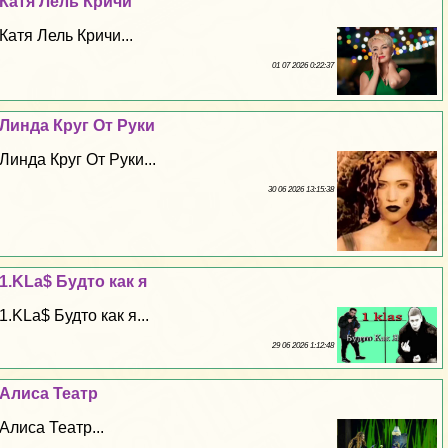
Катя Лель Кричи
Катя Лель Кричи...
01 07 2026 0:22:37
Линда Круг От Руки
Линда Круг От Руки...
30 06 2026 13:15:38
1.KLa$ Будто как я
1.KLa$ Будто как я...
29 06 2026 1:12:48
Алиса Театр
Алиса Театр...