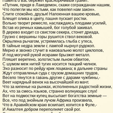
Память о вас бережет красноречивый гранит:
«Путник, придя в Лакедемон, скажи согражданам нашим,
Что полегли мы костьми, как повелел нам закон».
Спите спокойно, друзья! Напоенная вашею кровью,
Блещет олива в цвету, пашня пускает ростки.
Вольно творит ремесло, наслаждаясь плодами усилий,
Встав из речных камышей, бог голубой закивал.
В дерево входит со свистом секира, стонет дриада,
Грузно с вершины горы рушится ствол вековой.
Окрылена рычагом, устремилась глыба с утеса,
В тайные недра земли с лампой нырнул рудокоп.
Мерно и звонко стучит в наковальню молот циклопов,
И под могучей рукой искрами брызжет металл.
Пляшет веретено, золотистым льном обвитое,
С шумом меж нитей тугих носится ткацкий челнок.
Эхо разносит по рейду крик лоцмана; в дальние страны
Ждут отправленья суда с грузом домашних трудов,
Весело тянутся в гавань другие с дарами чужбины,-
Веет нарядный венок на высочайшей из мачт.
Что за кипенье на рынках, исполненных радостной жизни,
Ах, что за смесь языков, странно волнующих слух!
Вот на подмостки купец высыпает богатства земные —
Все, что под знойным лучом Африка произвела,
Что в Аравийском краю вскипает, копится в Фуле,-
И Амалтея добром переполняет свой рог.