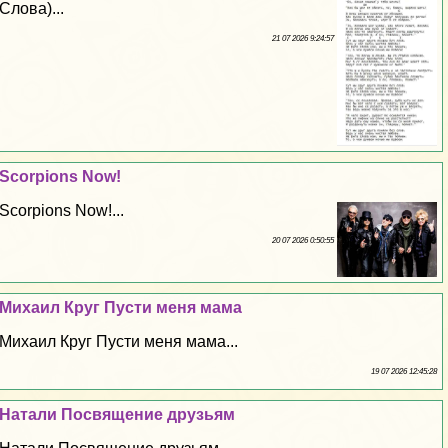
Слова)...
21 07 2026 9:24:57
Scorpions Now!
Scorpions Now!...
20 07 2026 0:50:55
Михаил Круг Пусти меня мама
Михаил Круг Пусти меня мама...
19 07 2026 12:45:28
Натали Посвящение друзьям