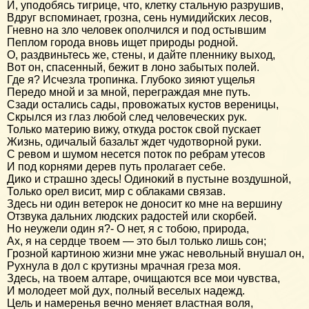
И, уподобясь тигрице, что, клетку стальную разрушив,
Вдруг вспоминает, грозна, сень нумидийских лесов,
Гневно на зло человек ополчился и под остывшим
Пеплом города вновь ищет природы родной.
О, раздвиньтесь же, стены, и дайте пленнику выход,
Вот он, спасенный, бежит в лоно забытых полей.
Где я? Исчезла тропинка. Глубоко зияют ущелья
Передо мной и за мной, переграждая мне путь.
Сзади остались сады, провожатых кустов вереницы,
Скрылся из глаз любой след человеческих рук.
Только материю вижу, откуда росток свой пускает
Жизнь, одичалый базальт ждет чудотворной руки.
С ревом и шумом несется поток по ребрам утесов
И под корнями дерев путь пролагает себе.
Дико и страшно здесь! Одинокий в пустыне воздушной,
Только орел висит, мир с облаками связав.
Здесь ни один ветерок не доносит ко мне на вершину
Отзвука дальних людских радостей или скорбей.
Но неужели один я?- О нет, я с тобою, природа,
Ах, я на сердце твоем — это был только лишь сон;
Грозной картиною жизни мне ужас невольный внушал он,
Рухнула в дол с крутизны мрачная греза моя.
Здесь, на твоем алтаре, очищаются все мои чувства,
И молодеет мой дух, полный веселых надежд.
Цель и намеренья вечно меняет властная воля,