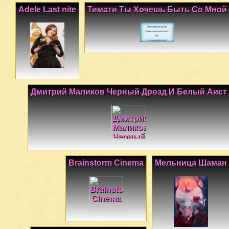
Adele Last nite
Тимати Ты Хочешь Быть Со Мной
Дмитрий Маликов Черный Дрозд И Белый Аист
Brainstorm Cinema
Мельница Шаман