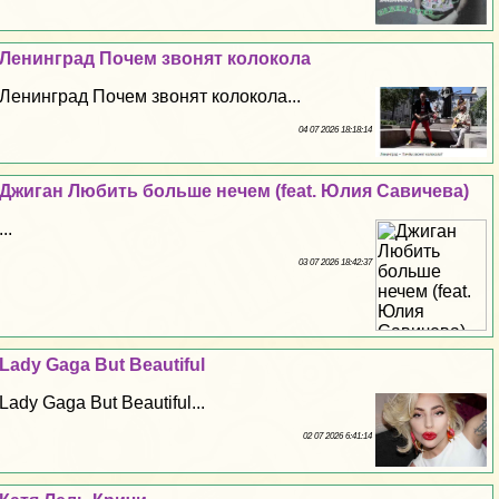
Ленинград Почем звонят колокола
Ленинград Почем звонят колокола...
04 07 2026 18:18:14
Джиган Любить больше нечем (feat. Юлия Савичева)
...
03 07 2026 18:42:37
Lady Gaga But Beautiful
Lady Gaga But Beautiful...
02 07 2026 6:41:14