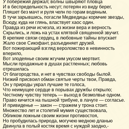
У побережий держал; волны швыряют пловца
И в беспредельность несут; потерян из виду берег,
Пляшет без мачт и руля челн по горам водяным.
В тучи зарывшись, погасли Медведицы кормчие звезды,
Всюду, куда ни глянь, властвует хаос один.
Правда из речи исчезла, из жизни вера и верность
Скрылись, и ложь на устах клятвой священной звучит.
В крепкие связи сердец, в любовные тайны впускает
Жало свое Сикофант, разъединяет друзей.
Вот пожирающий взгляд вероломство в невинность
вперило,
Вот злодеянье своим жгучим укусом мертвит.
Мысли продажные в душах растленных; любовь
отрешилась
От благородства, и нет в чувствах свободы былой.
Низкий присвоил обман святые черты твои, Правда,
Он у природы украл лучшие те голоса,
Что неимущее сердце в порывах дружбы открыло;
Честному чувству теперь — выход в безмолвье одном.
Право кичится на пышной трибуне, в лачуге — согласье.
И привиденье — закон — стражем у трона стоит.
Множество лет и столетий мумия существовала,
Обликом ложным своим жизни противостоя,
Но пробудилась природа, могучею медною дланью
Двинула в полый костяк время с нуждой заодно,-