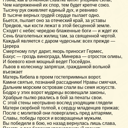
Чем напряженней их спор, тем будет крепче союз.
Тысячу рук оживляет единый дух, и ревниво
В тысяче верных грудей сердце пылает одно.
Бьется, пылает оно за отеческий край, за уставы
Предков, чьи кости лежат в этой бесценной земле.
Сходят с небес чередою блаженные боги — и ждет их
Сень благолепных жилищ там, за священной чертой.
Каждый является с даром чудесным: всех прежде —
Церера
Смертному плуг дарит, якорь приносит Гермес,
Бахус — гроздь винограда, Минерва — отросток оливы,
И боевого коня мощный ведет Посейдон.
Львов в колесницу запрягши, гражданкой вольной
въезжает
Матерь Кибела в проем гостеприимных ворот.
Камни святые, познаний рассадники! Нравы смягчая,
Дальним морским островам слали вы семя искусств.
Бодро у этих ворот мудрецы возвещали законы,
Храбрые пылко рвались в бой за пенаты свои.
С этой стены неотрывно вослед уходящим глядели
Матери скорбной толпой, к сердцу младенцев прижав;
После с молитвой они повергались пред алтарями,
Славы, победы прося и возвращенья мужьям.
Вы победили в бою, но назад вернулась лишь слава,