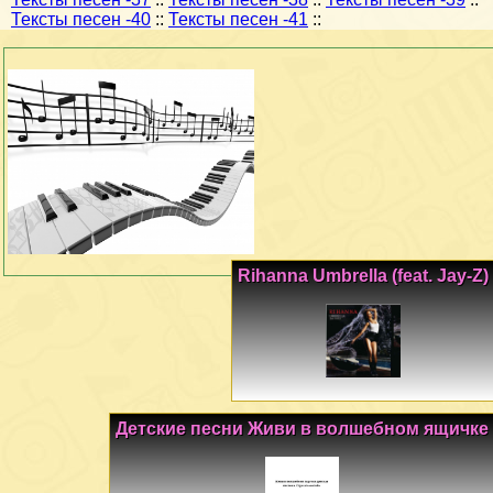
Тексты песен -40
::
Тексты песен -41
::
Rihanna Umbrella (feat. Jay-Z)
Детские песни Живи в волшебном ящичке