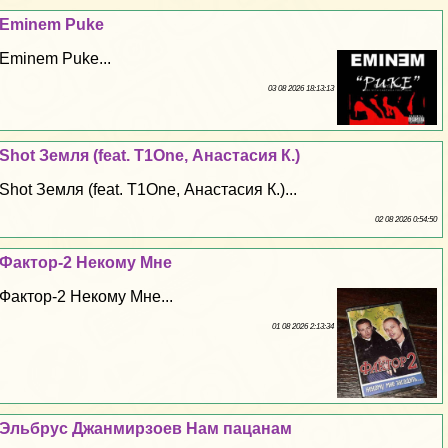
Eminem Puke
Eminem Puke...
03 08 2026 18:13:13
Shot Земля (feat. T1One, Анастасия К.)
Shot Земля (feat. T1One, Анастасия К.)...
02 08 2026 0:54:50
Фактор-2 Некому Мне
Фактор-2 Некому Мне...
01 08 2026 2:13:34
Эльбрус Джанмирзоев Нам пацанам