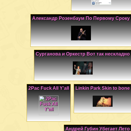
Александр Розенбаум По Первому Сроку
Сурганова и Оркестр Вот так нескладно
2Pac Fuck All Y'all
Linkin Park Skin to bone
Андрей Губин Убегает Лето