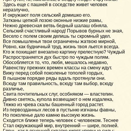
Здесь еще с пашней в соседстве живет человек
неразлучно,
И окружают поля сельский домишко его.
Затканы цепкой лозою оконные низкие рамы,
Нежно древесная ветвь бедный шалаш обняла.
Сельский счастливый народ! Порывов бурных не зная,
Весело с полем своим делишь ты скромный удел.
Все помышленья твои ограничены жатвою мирной,
Ровно, как будничный труд, жизнь твоя льется всегда.
Кто ж похищает внезапно картину прелестную? Чуждый
Распространяется дух быстро по чуждым полям.
Обособляется то, что, любя, мешалось недавно,
Равенству прежних времен классы на смену идут.
Вижу перед собой поколенье тополей гордых,
В пышном порядке ряды вдаль протянули они.
Всюду там правильность, всюду там выбор, всюду
различье,
Свита почтительных слуг, особняком — властелин.
Дивно светясь, купола возвещают о нем издалека,
Тяжко из чрева скалы башенный город растет.
Из первозданных лесов в пустыню изгнаны фавны,
Но поколенье дало камню высокую жизнь.
Сходится ближе теперь человек с человеком. Теснее
Стал окружающий мир, внутренний — шире, полней.
Глянь, как в огненной схватке кипят упорные силы;