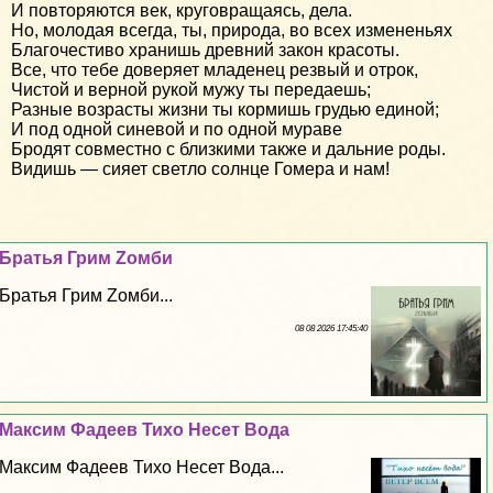
И повторяются век, круговращаясь, дела.
Но, молодая всегда, ты, природа, во всех измененьях
Благочестиво хранишь древний закон красоты.
Все, что тебе доверяет младенец резвый и отрок,
Чистой и верной рукой мужу ты передаешь;
Разные возрасты жизни ты кормишь грудью единой;
И под одной синевой и по одной мураве
Бродят совместно с близкими также и дальние роды.
Видишь — сияет светло солнце Гомера и нам!
Братья Грим Zомби
Братья Грим Zомби...
08 08 2026 17:45:40
Максим Фадеев Тихо Несет Вода
Максим Фадеев Тихо Несет Вода...