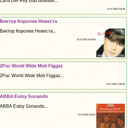
Lana Del Rey Bad disease...
16 07 2026 0:29:38
Виктор Королев Невеста
Виктор Королев Невеста...
15 07 2026 21:59:46
2Pac World Wide Mob Figgaz
2Pac World Wide Mob Figgaz...
14 07 2026 13:46:43
ABBA Estoy Sonando
ABBA Estoy Sonando...
13 07 2026 4:29:22