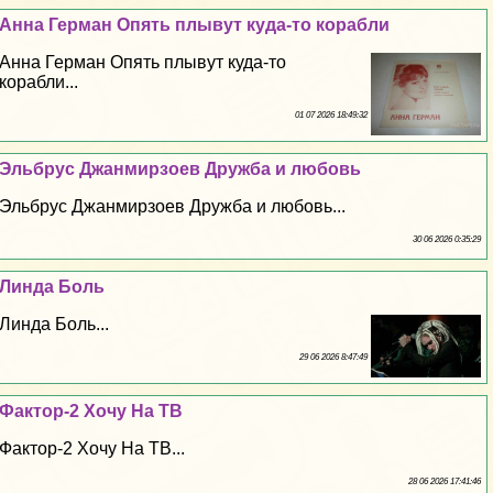
Анна Герман Опять плывут куда-то корабли
Анна Герман Опять плывут куда-то
корабли...
01 07 2026 18:49:32
Эльбрус Джанмирзоев Дружба и любовь
Эльбрус Джанмирзоев Дружба и любовь...
30 06 2026 0:35:29
Линда Боль
Линда Боль...
29 06 2026 8:47:49
Фактор-2 Хочу На ТВ
Фактор-2 Хочу На ТВ...
28 06 2026 17:41:46