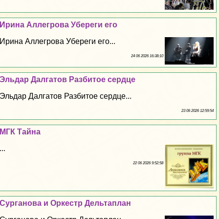
Ирина Аллегрова Убереги его
Ирина Аллегрова Убереги его...
24 06 2026 16:38:10
Эльдар Далгатов Разбитое сердце
Эльдар Далгатов Разбитое сердце...
23 06 2026 12:59:54
МГК Тайна
...
22 06 2026 9:52:58
Сурганова и Оркестр Дельтаплан