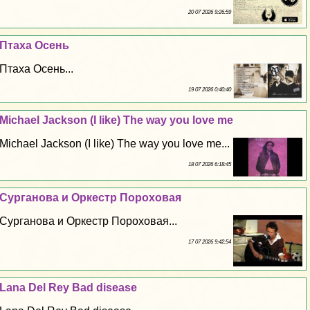
20 07 2026 9:26:59
Птаха Осень
Птаха Осень...
19 07 2026 0:40:40
Michael Jackson (I like) The way you love me
Michael Jackson (I like) The way you love me...
18 07 2026 6:18:45
Сурганова и Оркестр Пороховая
Сурганова и Оркестр Пороховая...
17 07 2026 9:42:54
Lana Del Rey Bad disease