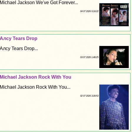
Michael Jackson We've Got Forever...
04 07 2026 9:18:22
Алсу Tears Drop
Алсу Tears Drop...
03 07 2026 1:48:25
Michael Jackson Rock With You
Michael Jackson Rock With You...
02 07 2026 3:28:53