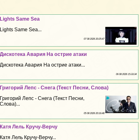
Lights Same Sea
Lights Same Sea...
07 08 2026 20:25:47
Дискотека Авария На острие атаки
Дискотека Авария На острие атаки...
06 08 2026 15:33:34
Григорий Лепс - Снега (Текст Песни, Слова)
Григорий Лепс - Снега (Текст Песни,
Слова)...
05 08 2026 20:16:48
Катя Лель Кручу-Верчу
Катя Лель Кручу-Верчу...