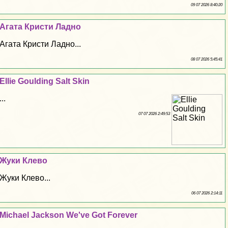
09 07 2026 8:40:20
Агата Кристи Ладно
Агата Кристи Ладно...
08 07 2026 5:45:41
Ellie Goulding Salt Skin
...
07 07 2026 2:49:53
Жуки Клево
Жуки Клево...
06 07 2026 2:14:11
Michael Jackson We've Got Forever