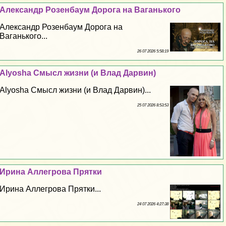
Александр Розенбаум Дорога на Ваганького
Александр Розенбаум Дорога на
Ваганького...
26 07 2026 5:58:19
Alyosha Смысл жизни (и Влад Дарвин)
Alyosha Смысл жизни (и Влад Дарвин)...
25 07 2026 8:53:53
Ирина Аллегрова Прятки
Ирина Аллегрова Прятки...
24 07 2026 4:27:38