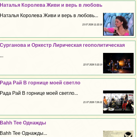
Наталья Королева Живи и верь в любовь
Наталья Королева Живи и верь в любовь...
23 07 2026 11:32:16
Сурганова и Оркестр Лирическая геополитическая
...
22 07 2026 5:32:19
Рада Рай В горнице моей светло
Рада Рай В горнице моей светло...
21 07 2026 7:26:31
Bahh Tee Однажды
Bahh Tee Однажды...