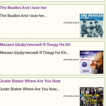
The Beatles And i love her
The Beatles And i love her...
27 06 2026 16:48:19
Михаил Шуфутинский Я Поеду На Юг
Михаил Шуфутинский Я Поеду На Юг...
26 06 2026 19:26:57
Justin Bieber Where Are You Now
Justin Bieber Where Are You Now...
25 06 2026 21:34:42