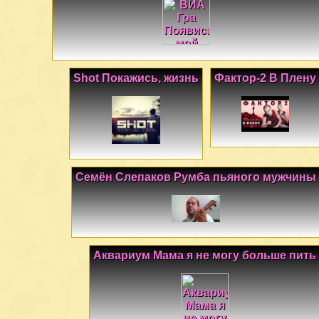
Shot Покажись, жизнь
Фактор-2 В Плену
Семён Слепаков Румба пьяного мужчины
Аквариум Мама я не могу больше пить