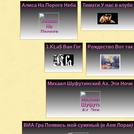
Алиса На Пороге Неба
Тимати У нас в клубе
1.KLa$ Ван Гог
Рождество Вот так
Михаил Шуфутинский Ах, Эти Ночи
ВИА Гра Появись мой суженый (и Ани Лорак)