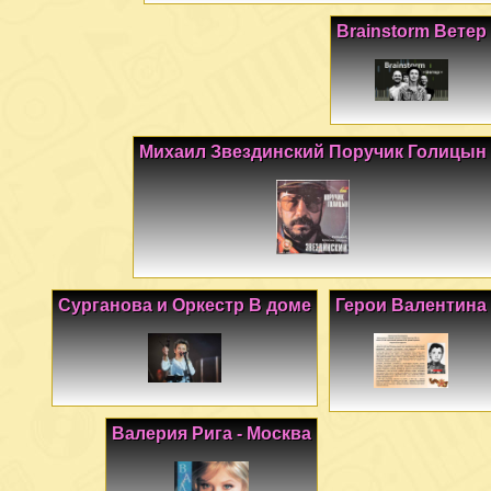
Brainstorm Ветер
Михаил Звездинский Поручик Голицын
Сурганова и Оркестр В доме
Герои Валентина
Валерия Рига - Москва