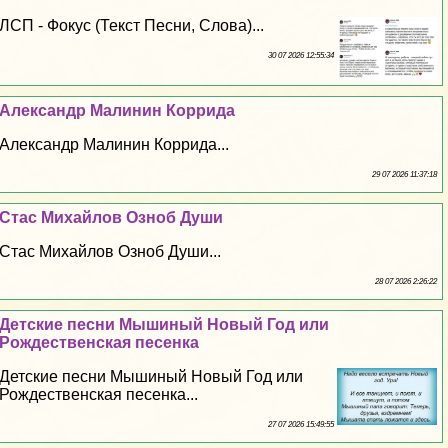
ЛСП - Фокус (Текст Песни, Слова)...
30 07 2026 12:55:34
Александр Малинин Коррида
Александр Малинин Коррида...
29 07 2026 11:37:18
Стас Михайлов Озноб Души
Стас Михайлов Озноб Души...
28 07 2026 2:26:22
Детские песни Мышиный Новый Год или
Рождественская песенка
Детские песни Мышиный Новый Год или
Рождественская песенка...
27 07 2026 15:49:55