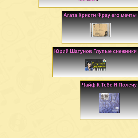
Агата Кристи Фрау его мечты
Юрий Шатунов Глупые снежинки
Чайф К Тебе Я Полечу