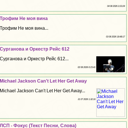
04 08 2026 2:23:24
Трофим Не моя вина
Трофим Не моя вина...
03 08 2026 18:48:17
Сурганова и Оркестр Рейс 612
Сурганова и Оркестр Рейс 612...
02 08 2026 0:15:41
Michael Jackson Can't Let Her Get Away
Michael Jackson Can't Let Her Get Away...
31 07 2026 1:32:16
ЛСП - Фокус (Текст Песни, Слова)