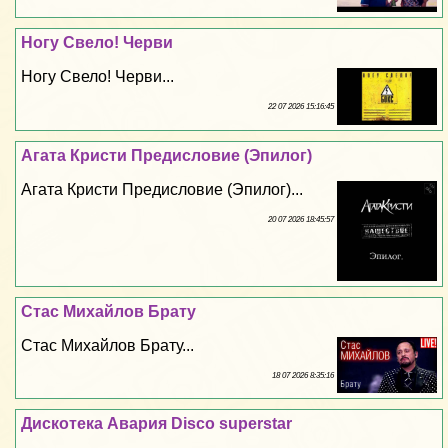
Ногу Свело! Черви
Ногу Свело! Черви...
22 07 2026 15:16:45
Агата Кристи Предисловие (Эпилог)
Агата Кристи Предисловие (Эпилог)...
20 07 2026 18:45:57
Стас Михайлов Брату
Стас Михайлов Брату...
18 07 2026 8:35:16
Дискотека Авария Disco superstar