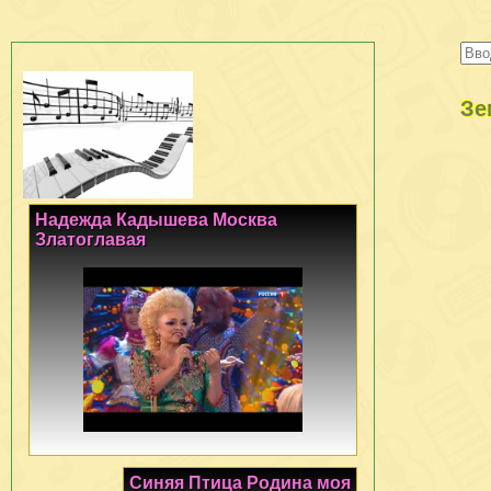
Зе
Надежда Кадышева Москва
Златоглавая
Синяя Птица Родина моя