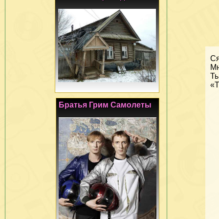
Ся
Мн
Ты
«Т
Братья Грим Самолеты