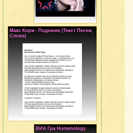
Макс Корж - Подними (Текст Песни,
Слова)
ВИА Гра Humenology