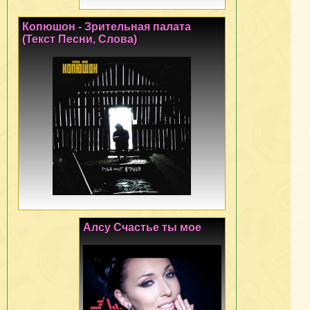
Копюшон - Зрительная палата
(Текст Песни, Слова)
Алсу Счастье ты мое