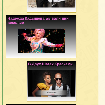
Надежда Кадышева Бывали дни
веселые
В Двух Шагах Красками