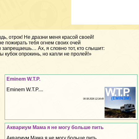
дь, отрок! Не дразни меня красой своей!
е пожирать тебя огнем своих очей
 запрещаешь… Ах, я словно тот, кто слышит:
ы кубок опрокинь, но капли не пролей!»
Eminem W.T.P.
Eminem W.T.P....
06 08 2026 12:34:49
Аквариум Мама я не могу больше пить
Аквариум Мама я не могу больше пить...