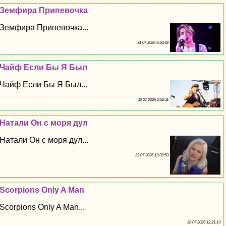
Земфира Припевочка
Земфира Припевочка...
31 07 2026 4:50:42
Чайф Если Бы Я Был
Чайф Если Бы Я Был...
30 07 2026 2:52:11
Натали Он с моря дул
Натали Он с моря дул...
29 07 2026 13:39:53
Scorpions Only A Man
Scorpions Only A Man...
28 07 2026 12:21:13