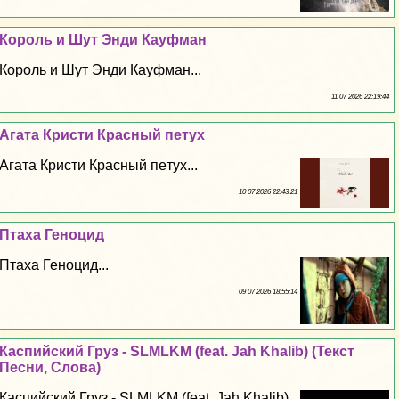
Король и Шут Энди Кауфман
Король и Шут Энди Кауфман...
11 07 2026 22:19:44
Агата Кристи Красный пeтyx
Агата Кристи Красный пeтyx...
10 07 2026 22:43:21
Птаха Геноцид
Птаха Геноцид...
09 07 2026 18:55:14
Каспийский Груз - SLMLKM (feat. Jah Khalib) (Текст
Песни, Слова)
Каспийский Груз - SLMLKM (feat. Jah Khalib)