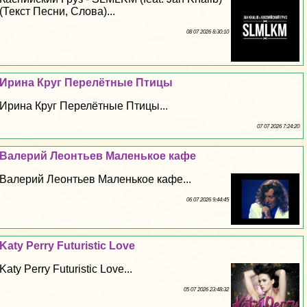
(Текст Песни, Слова)...
08 07 2026 8:30:10
Ирина Круг Перелётные Птицы
Ирина Круг Перелётные Птицы...
07 07 2026 7:24:20
Валерий Леонтьев Маленькое кафе
Валерий Леонтьев Маленькое кафе...
06 07 2026 9:44:45
Katy Perry Futuristic Love
Katy Perry Futuristic Love...
05 07 2026 23:48:32