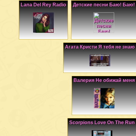
Lana Del Rey Radio
Детские песни Баю! Баю!
Агата Кристи Я тебя не знаю
Валерия Не обижай меня
Scorpions Love On The Run