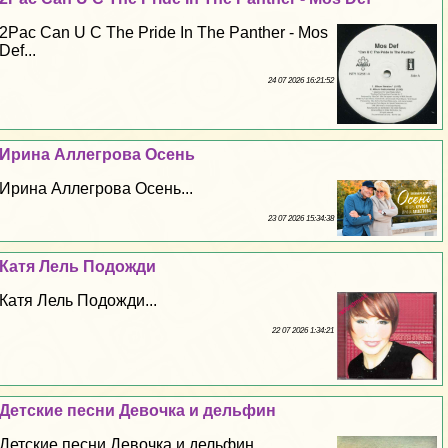
2Pac Can U C The Pride In The Panther - Mos
Def...
24 07 2026 16:21:52
Ирина Аллегрова Осень
Ирина Аллегрова Осень...
23 07 2026 15:34:38
Катя Лель Подожди
Катя Лель Подожди...
22 07 2026 1:34:21
Детские песни Дeвoчка и дельфин
Детские песни Дeвoчка и дельфин...