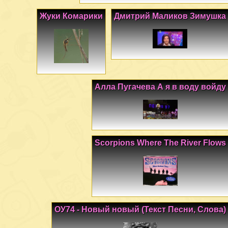
Жуки Комарики
Дмитрий Маликов Зимушка
Алла Пугачева А я в воду войду
Scorpions Where The River Flows
ОУ74 - Новый новый (Текст Песни, Слова)