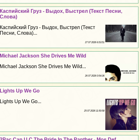
Каспийский Груз - Выдох, Выстрел (Текст Песни,
Слова)
Каспийский Груз - Выдох, Выстрел (Текст
Песни, Слова)...
27 07 2026 6:53:51
Michael Jackson She Drives Me Wild
Michael Jackson She Drives Me Wild...
26 07 2026 0:54:36
Lights Up We Go
Lights Up We Go...
25 07 2026 11:50:58
2Pac Can U C The Pride In The Panther - Mos Def