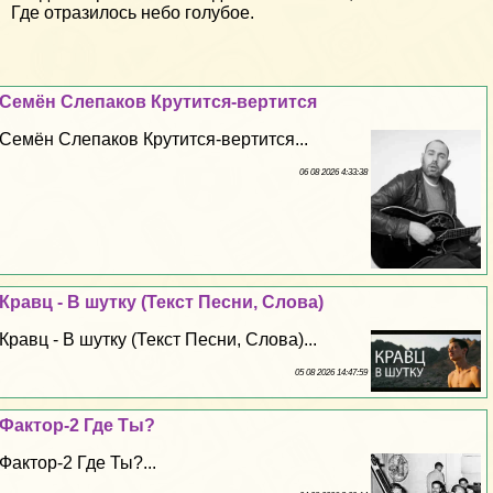
Где отразилось небо голубое.
Семён Слепаков Крутится-вертится
Семён Слепаков Крутится-вертится...
06 08 2026 4:33:38
Кравц - В шутку (Текст Песни, Слова)
Кравц - В шутку (Текст Песни, Слова)...
05 08 2026 14:47:59
Фактор-2 Где Ты?
Фактор-2 Где Ты?...