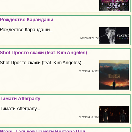
Рождество Карандаши
Рождество Карандаши...
04 07 2026 7:21:54
Shot Просто скажи (feat. Kim Angeles)
Shot Просто скажи (feat. Kim Angeles)...
03 07 2026 15:45:33
Тимати Afterparty
Тимати Afterparty...
02 07 2026 13:15:26
Игорь Тальков Памяти Виктора Цоя