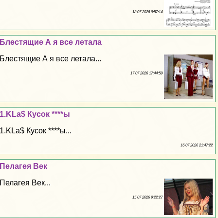
18 07 2026 9:57:14
Блестящие А я все летала
Блестящие А я все летала...
17 07 2026 17:44:59
1.KLa$ Кусок ****ы
1.KLa$ Кусок ****ы...
16 07 2026 21:47:22
Пелагея Век
Пелагея Век...
15 07 2026 9:22:27