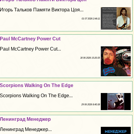
Игорь Тальков Памяти Виктора Цоя...
01 07 2026 2:46:11
Paul McCartney Power Cut
Paul McCartney Power Cut...
30 06 2026 15:20:35
Scorpions Walking On The Edge
Scorpions Walking On The Edge...
29 06 2026 8:40:38
Ленинград Менеджер
Ленинград Менеджер...