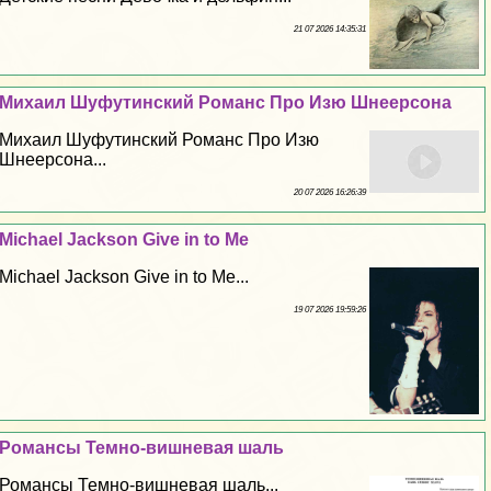
21 07 2026 14:35:31
Михаил Шуфутинский Романс Про Изю Шнеерсона
Михаил Шуфутинский Романс Про Изю
Шнеерсона...
20 07 2026 16:26:39
Michael Jackson Give in to Me
Michael Jackson Give in to Me...
19 07 2026 19:59:26
Романсы Темно-вишневая шаль
Романсы Темно-вишневая шаль...