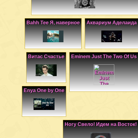
Bahh Tee Я, наверное
Аквариум Аделаида
Витас Счастье
Eminem Just The Two Of Us
Enya One by One
Ногу Свело! Идем на Восток!