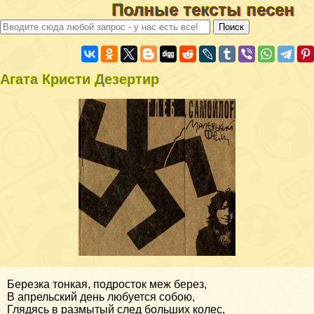
Полные тексты песен
Агата Кристи Дезертир
Березка тонкая, подросток меж берез,
В апрельский день любуется собою,
Глядясь в размытый след больших колес,