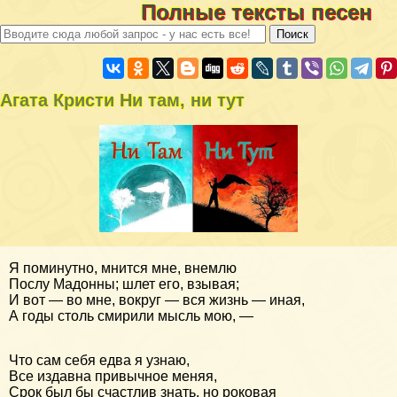
Полные тексты песен
Агата Кристи Ни там, ни тут
Я поминутно, мнится мне, внемлю
Послу Мадонны; шлет его, взывая;
И вот — во мне, вокруг — вся жизнь — иная,
А годы столь смирили мысль мою, —
Что сам себя едва я узнаю,
Все издавна привычное меняя,
Срок был бы счастлив знать, но роковая