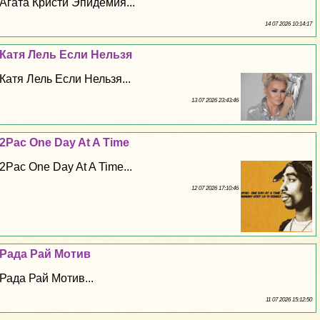
Агата Кристи Эпидемия...
14 07 2026 10:14:17
Катя Лель Если Нельзя
Катя Лель Если Нельзя...
13 07 2026 23:43:46
2Pac One Day At A Time
2Pac One Day At A Time...
12 07 2026 17:10:46
Рада Рай Мотив
Рада Рай Мотив...
11 07 2026 15:12:50