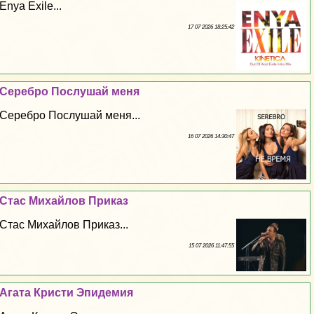
Enya Exile...
17 07 2026 18:25:42
Серебро Послушай меня
Серебро Послушай меня...
16 07 2026 14:30:47
Стас Михайлов Приказ
Стас Михайлов Приказ...
15 07 2026 11:47:55
Агата Кристи Эпидемия