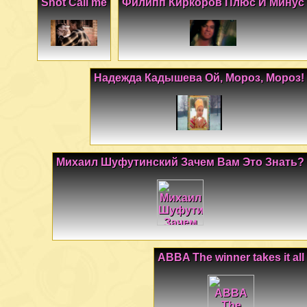
Shot Call me
Филипп Киркоров Плюс И Минус
Надежда Кадышева Ой, Мороз, Мороз!
Михаил Шуфутинский Зачем Вам Это Знать?
ABBA The winner takes it all