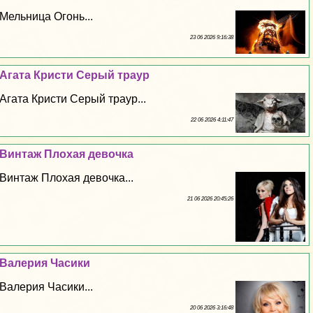
Мельница Огонь...
23 06 2026 9:16:38
Агата Кристи Серый траур
Агата Кристи Серый траур...
22 06 2026 4:11:47
Винтаж Плохая дeвoчка
Винтаж Плохая дeвoчка...
21 06 2026 20:45:26
Валерия Часики
Валерия Часики...
20 06 2026 3:16:48