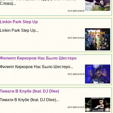
Слова)...
31 07 2026 10:44:32
Linkin Park Step Up
Linkin Park Step Up...
30 07 2026 15:51:52
Филипп Киркоров Нас Было Шестеро
Филипп Киркоров Нас Было Шестеро...
29 07 2026 22:55:39
Тимати В Клубе (feat. DJ Dlee)
Тимати В Клубе (feat. DJ Dlee)...
28 07 2026 12:13:19