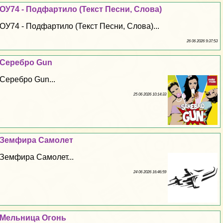
ОУ74 - Подфартило (Текст Песни, Слова)
ОУ74 - Подфартило (Текст Песни, Слова)...
26 06 2026 9:37:53
Серебро Gun
Серебро Gun...
25 06 2026 10:14:33
Земфира Самолет
Земфира Самолет...
24 06 2026 16:46:59
Мельница Огонь