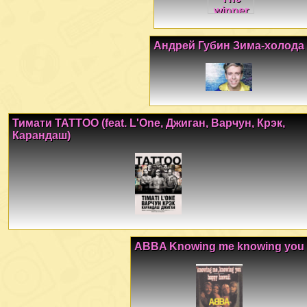
Андрей Губин Зима-холода
Тимати TATTOO (feat. L'One, Джиган, Варчун, Крэк,
Карандаш)
ABBA Knowing me knowing you