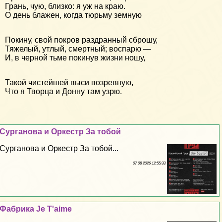
Грань, чую, близко: я уж на краю.
О день блажен, когда тюрьму земную
Покину, свой покров раздранный сброшу,
Тяжелый, утлый, смертный; воспарю —
И, в черной тьме покинув жизни ношу,
Такой чистейшей выси возревную,
Что я Творца и Донну там узрю.
Сурганова и Оркестр За тобой
Сурганова и Оркестр За тобой...
07 08 2026 12:55:33
Фабрика Je T'aime