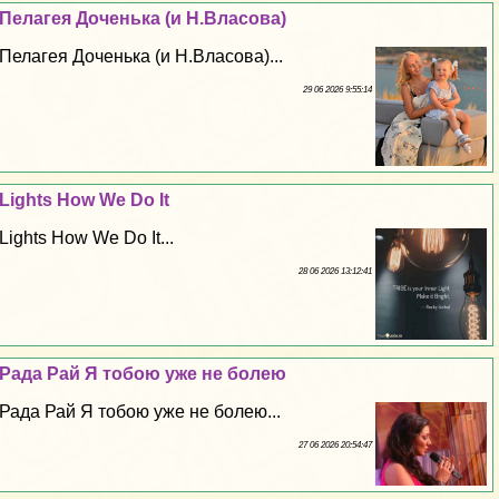
Пелагея Доченька (и Н.Власова)
Пелагея Доченька (и Н.Власова)...
29 06 2026 9:55:14
Lights How We Do It
Lights How We Do It...
28 06 2026 13:12:41
Рада Рай Я тобою уже не болею
Рада Рай Я тобою уже не болею...
27 06 2026 20:54:47