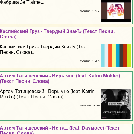
Фабрика Je T'aime...
06 08 2026 16:27:50
Каспийский Груз - Твердый ЗнакЪ (Текст Песни,
Слова)
Каспийский Груз - Твердый ЗнакЪ (Текст
Песни, Слова)...
05 08 2026 13:51:29
Артем Татищевский - Верь мне (feat. Katrin Mokko)
(Текст Песни, Слова)
Артем Татищевский - Верь мне (feat. Katrin
Mokko) (Текст Песни, Слова)...
04 08 2026 18:12:46
Артем Татищевский - Не та... (feat. Dayмосс) (Текст
Песни, Слова)