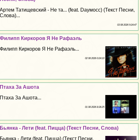
Артем Татищевский - Не та... (feat. Dayмосс) (Текст Песни,
Слова)...
03 08 2026 9:24:47
Филипп Киркоров Я Не Рафаэль
Филипп Киркоров Я Не Рафаэль...
02 08 2026 0:24:10
Птаха За Ашота
Птаха За Ашота...
01 08 2026 8:36:25
Бьянка - Лети (feat. Пицца) (Текст Песни, Слова)
Бьянка - Лети (feat. Пицца) (Текст Песни,