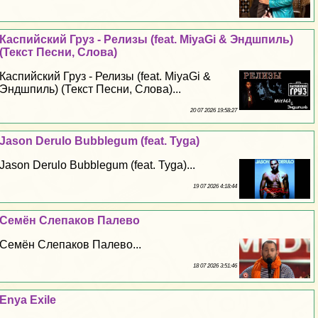
Каспийский Груз - Релизы (feat. MiyaGi & Эндшпиль)
(Текст Песни, Слова)
Каспийский Груз - Релизы (feat. MiyaGi &
Эндшпиль) (Текст Песни, Слова)...
20 07 2026 19:58:27
Jason Derulo Bubblegum (feat. Tyga)
Jason Derulo Bubblegum (feat. Tyga)...
19 07 2026 4:18:44
Семён Слепаков Палево
Семён Слепаков Палево...
18 07 2026 3:51:46
Enya Exile