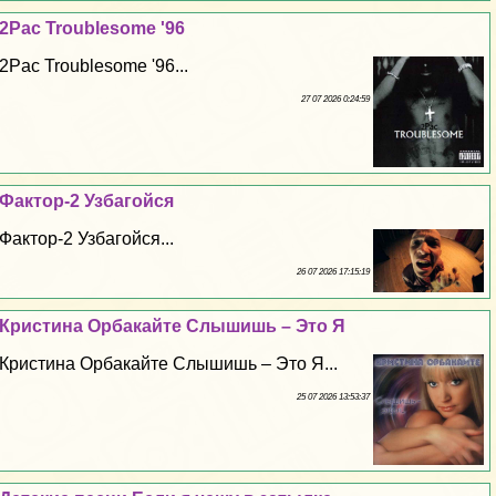
2Pac Troublesome '96
2Pac Troublesome '96...
27 07 2026 0:24:59
Фактор-2 Узбагойся
Фактор-2 Узбагойся...
26 07 2026 17:15:19
Кристина Орбакайте Слышишь – Это Я
Кристина Орбакайте Слышишь – Это Я...
25 07 2026 13:53:37