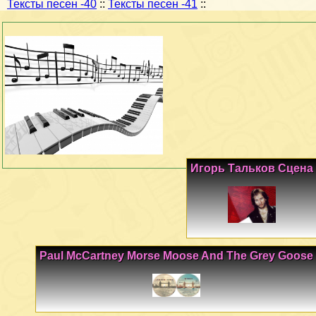
Тексты песен -40
::
Тексты песен -41
::
Игорь Тальков Сцена
Paul McCartney Morse Moose And The Grey Goose