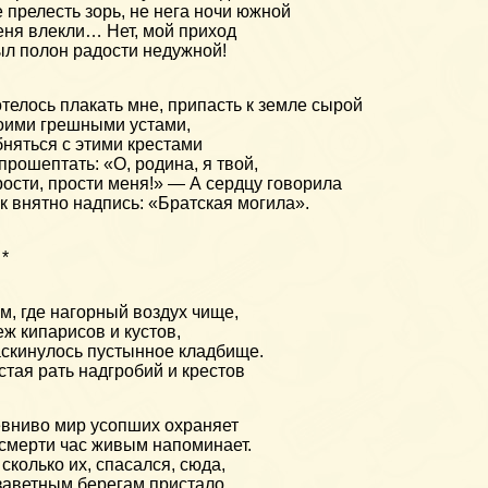
 прелесть зорь, не нега ночи южной
ня влекли… Нет, мой приход
л полон радости недужной!
телось плакать мне, припасть к земле сырой
ими грешными устами,
няться с этими крестами
прошептать: «О, родина, я твой,
ости, прости меня!» — А сердцу говорила
к внятно надпись: «Братская могила».
 *
м, где нагорный воздух чище,
ж кипарисов и кустов,
скинулось пустынное кладбище.
стая рать надгробий и крестов
вниво мир усопших охраняет
смерти час живым напоминает.
 сколько их, спасался, сюда,
заветным берегам пристало,