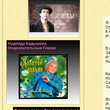
Я 
От
К 
И 
Надежда Кадышева
Очаровательные Глазки
В 
За
И 
На
Ка
На
Св
То
Во
И 
Не