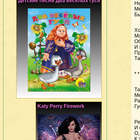
Детские песни Два веселых гуся
Не
Ме
Бы
Хо
Мо
Об
И 
Пр
Та
* *
Та
Ме
Ра
Katy Perry Firework
Гу
Ре
И 
О,
К 