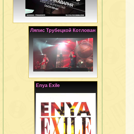
Ляпис Трубецкой Котлован
Enya Exile