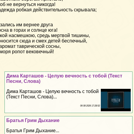
об не вернуться никогда!
дежда робкая действительность скрывала;
зались им вернее друга
сна в горах и солнце юга!
кой насмешкою, средь мертвой тишины,
носится сюда и смех детей беспечный,
аромат таврической сосны,
моря ропот вековечный!
Дима Карташов - Целую вечность с тобой (Текст
Песни, Слова)
Дима Карташов - Целую вечность с тобой
(Текст Песни, Слова)...
06 08 2026 17:28:52
Братья Грим Дыхание
Братья Грим Дыхание...