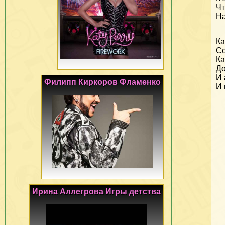
Чт
На
Ка
Со
Ка
До
И 
Филипп Киркоров Фламенко
И 
Ирина Аллегрова Игры детства