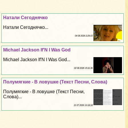
Натали Сегоднячко
Натали Сегоднячко...
04 08 2026 2:29:15
Michael Jackson If'N I Was God
Michael Jackson If'N I Was God...
02 08 2026 15:11:36
Полумягкие - В ловушке (Текст Песни, Слова)
Полумягкие - В ловушке (Текст Песни,
Слова)...
31 07 2026 13:18:18