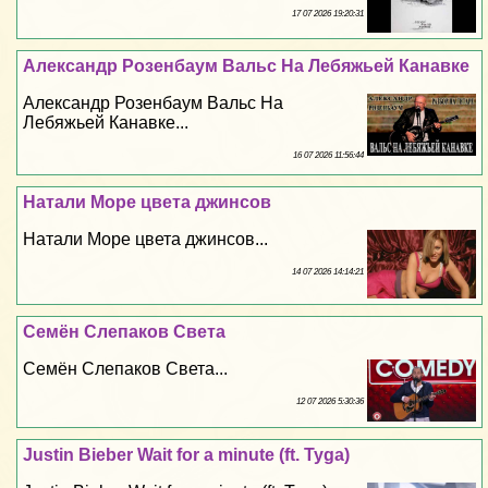
17 07 2026 19:20:31
Александр Розенбаум Вальс На Лебяжьей Канавке
Александр Розенбаум Вальс На
Лебяжьей Канавке...
16 07 2026 11:56:44
Натали Море цвета джинсов
Натали Море цвета джинсов...
14 07 2026 14:14:21
Семён Слепаков Света
Семён Слепаков Света...
12 07 2026 5:30:36
Justin Bieber Wait for a minute (ft. Tyga)