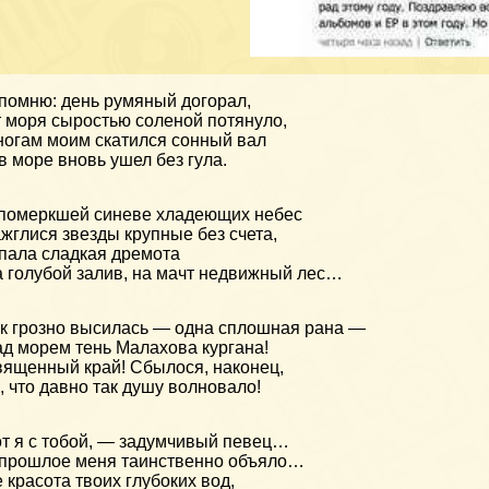
помню: день румяный догорал,
 моря сыростью соленой потянуло,
ногам моим скатился сонный вал
в море вновь ушел без гула.
померкшей синеве хладеющих небес
жглися звезды крупные без счета,
пала сладкая дремота
 голубой залив, на мачт недвижный лес…
к грозно высилась — одна сплошная рана —
д морем тень Малахова кургана!
ященный край! Сбылося, наконец,
, что давно так душу волновало!
т я с тобой, — задумчивый певец…
прошлое меня таинственно объяло…
 красота твоих глубоких вод,