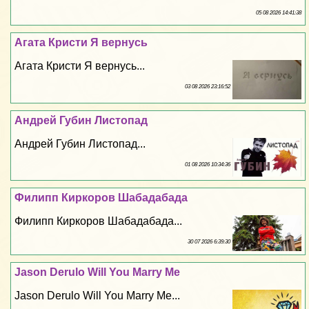
05 08 2026 14:41:38
Агата Кристи Я вернусь
Агата Кристи Я вернусь...
03 08 2026 23:16:52
Андрей Губин Листопад
Андрей Губин Листопад...
01 08 2026 10:34:36
Филипп Киркоров Шабадабада
Филипп Киркоров Шабадабада...
30 07 2026 6:39:30
Jason Derulo Will You Marry Me
Jason Derulo Will You Marry Me...