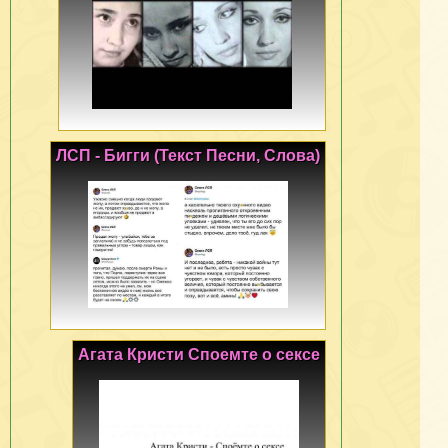
ЛСП - Бигги (Текст Песни, Слова)
Агата Кристи Споемте о сексе