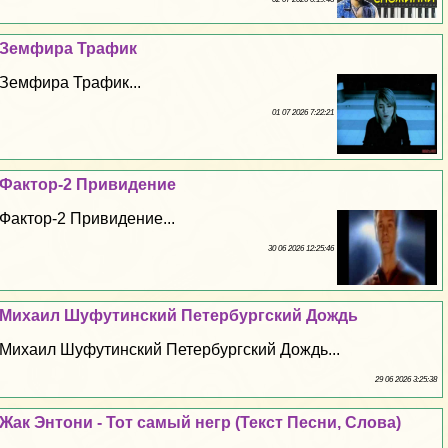
Земфира Трафик
Земфира Трафик...
01 07 2026 7:22:21
Фактор-2 Привидение
Фактор-2 Привидение...
30 06 2026 12:25:46
Михаил Шуфутинский Петербургский Дождь
Михаил Шуфутинский Петербургский Дождь...
29 06 2026 3:25:38
Жак Энтони - Тот самый негр (Текст Песни, Слова)