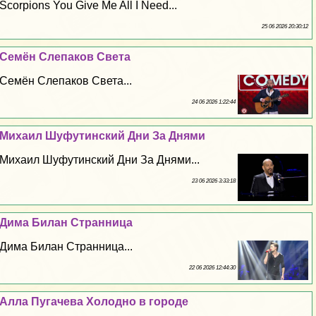
Scorpions You Give Me All I Need...
25 06 2026 20:30:12
Семён Слепаков Света
Семён Слепаков Света...
24 06 2026 1:22:44
Михаил Шуфутинский Дни За Днями
Михаил Шуфутинский Дни За Днями...
23 06 2026 3:33:18
Дима Билан Странница
Дима Билан Странница...
22 06 2026 12:44:30
Алла Пугачева Холодно в городе