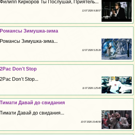
Филипп Киркоров Ты Послушай, Приятель...
13 07 2026 9:38:57
Романсы Зимушка-зима
Романсы Зимушка-зима...
12 07 2026 5:35:39
2Pac Don’t Stop
2Pac Don’t Stop...
11 07 2026 1:25:49
Тимати Давай до свидания
Тимати Давай до свидания...
10 07 2026 15:46:56