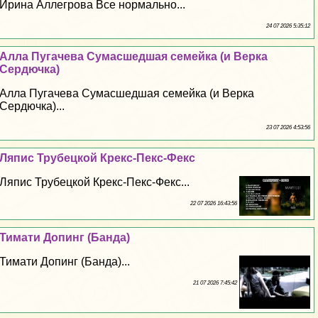
Ирина Аллегрова Все нормально...
24 07 2026 5:35:12
Алла Пугачева Cyмacшедшая семейка (и Верка
Сердючка)
Алла Пугачева Cyмacшедшая семейка (и Верка
Сердючка)...
23 07 2026 4:53:56
Ляпис Трубецкой Крекс-Пекс-Фекс
Ляпис Трубецкой Крекс-Пекс-Фекс...
22 07 2026 16:43:56
Тимати Допинг (Банда)
Тимати Допинг (Банда)...
21 07 2026 7:45:42