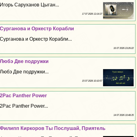
Игорь Саруханов Цыган...
17 07 2026 13:14:37
Сурганова и Оркестр Корабли
Сурганова и Оркестр Корабли...
16 07 2026 23:26:22
Любэ Две подружки
Любэ Две подружки...
15 07 2026 10:10:57
2Pac Panther Power
2Pac Panther Power...
14 07 2026 10:48:35
Филипп Киркоров Ты Послушай, Приятель