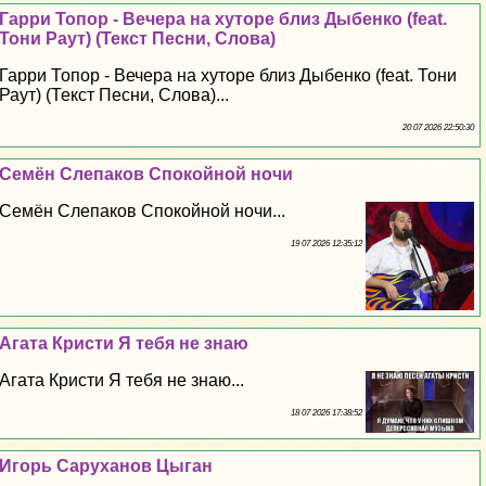
Гарри Топор - Вечера на хуторе близ Дыбенко (feat.
Тони Раут) (Текст Песни, Слова)
Гарри Топор - Вечера на хуторе близ Дыбенко (feat. Тони
Раут) (Текст Песни, Слова)...
20 07 2026 22:50:30
Семён Слепаков Спокойной ночи
Семён Слепаков Спокойной ночи...
19 07 2026 12:35:12
Агата Кристи Я тебя не знаю
Агата Кристи Я тебя не знаю...
18 07 2026 17:38:52
Игорь Саруханов Цыган