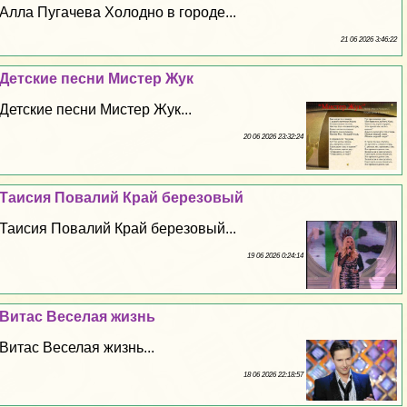
Алла Пугачева Холодно в городе...
21 06 2026 3:46:22
Детские песни Мистер Жук
Детские песни Мистер Жук...
20 06 2026 23:32:24
Таисия Повалий Край березовый
Таисия Повалий Край березовый...
19 06 2026 0:24:14
Витас Веселая жизнь
Витас Веселая жизнь...
18 06 2026 22:18:57