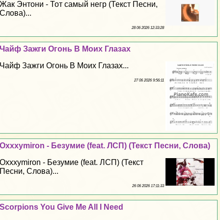
Жак Энтони - Тот самый негр (Текст Песни,
Слова)...
28 06 2026 12:33:28
Чайф Зажги Огонь В Моих Глазах
Чайф Зажги Огонь В Моих Глазах...
27 06 2026 9:56:11
Oxxxymiron - Безумие (feat. ЛСП) (Текст Песни, Слова)
Oxxxymiron - Безумие (feat. ЛСП) (Текст
Песни, Слова)...
26 06 2026 17:11:33
Scorpions You Give Me All I Need