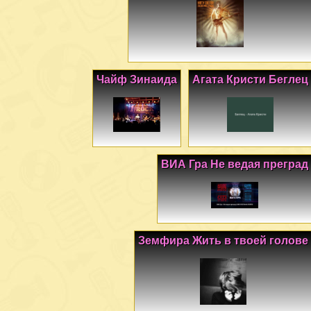
Чайф Зинаида
Агата Кристи Беглец
ВИА Гра Не ведая преград
Земфира Жить в твоей голове