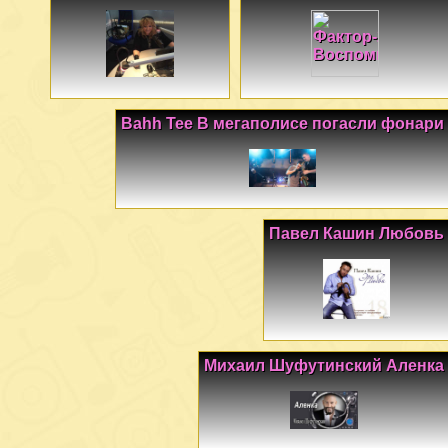
Bahh Tee В мегаполисе погасли фонари
Павел Кашин Любовь
Михаил Шуфутинский Аленка