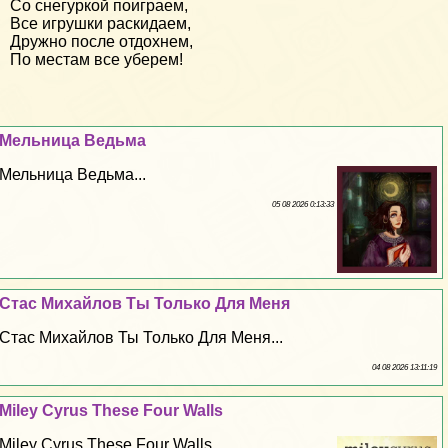
Со снегуркой поиграем,
Все игрушки раскидаем,
Дружно после отдохнем,
По местам все уберем!
Мельница Ведьма
Мельница Ведьма...
05 08 2026 0:13:33
Стас Михайлов Ты Только Для Меня
Стас Михайлов Ты Только Для Меня...
04 08 2026 13:11:19
Miley Cyrus These Four Walls
Miley Cyrus These Four Walls...