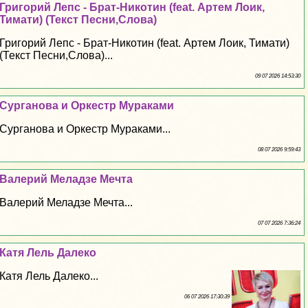
Григорий Лепс - Брат-Никотин (feat. Артем Лоик,
Тимати) (Текст Песни,Слова)
Григорий Лепс - Брат-Никотин (feat. Артем Лоик, Тимати)
(Текст Песни,Слова)...
09 07 2026 14:53:30
Сурганова и Оркестр Муpaками
Сурганова и Оркестр Муpaками...
08 07 2026 9:59:43
Валерий Меладзе Мечта
Валерий Меладзе Мечта...
07 07 2026 7:36:24
Катя Лель Далеко
Катя Лель Далеко...
06 07 2026 17:30:39