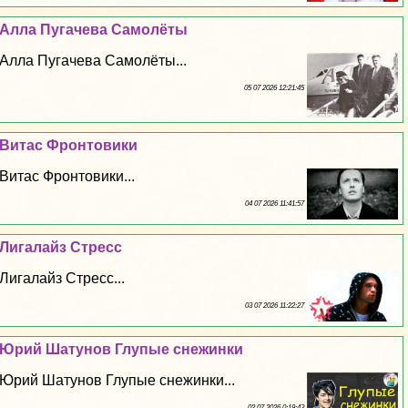
Алла Пугачева Самолёты
Алла Пугачева Самолёты...
05 07 2026 12:21:45
Витас Фронтовики
Витас Фронтовики...
04 07 2026 11:41:57
Лигалайз Стресс
Лигалайз Стресс...
03 07 2026 11:22:27
Юрий Шатунов Глупые снежинки
Юрий Шатунов Глупые снежинки...
02 07 2026 0:19:43