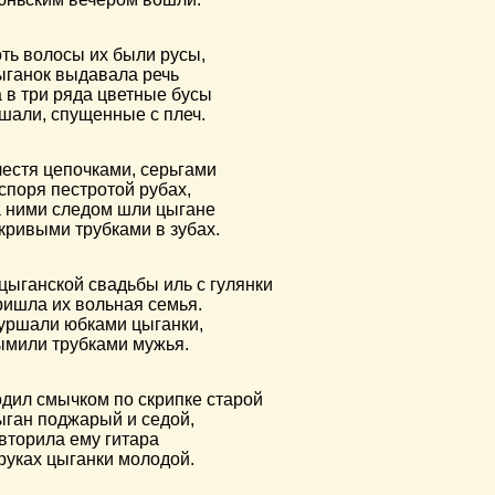
ть волосы их были русы,
ганок выдавала речь
 в три ряда цветные бусы
шали, спущенные с плеч.
естя цепочками, серьгами
споря пестротой рубах,
 ними следом шли цыгане
кривыми трубками в зубах.
цыганской свадьбы иль с гулянки
ишла их вольная семья.
ршали юбками цыганки,
мили трубками мужья.
дил смычком по скрипке старой
ган поджарый и седой,
вторила ему гитара
руках цыганки молодой.