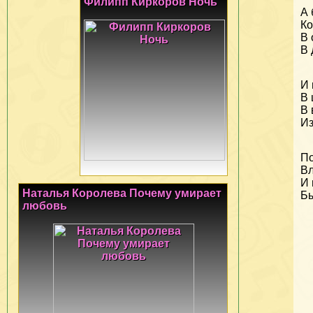
Филипп Киркоров Ночь
А 
Ко
В 
В 
И 
В 
В 
Из
По
Вл
И 
Наталья Королева Почему умирает
Бы
любовь