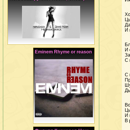
Хо
Цы
Да
И 
Бл
И 
Eminem Rhyme or reason
За
С 
С 
Пр
Шу
Ды
Во
Цы
И 
В 