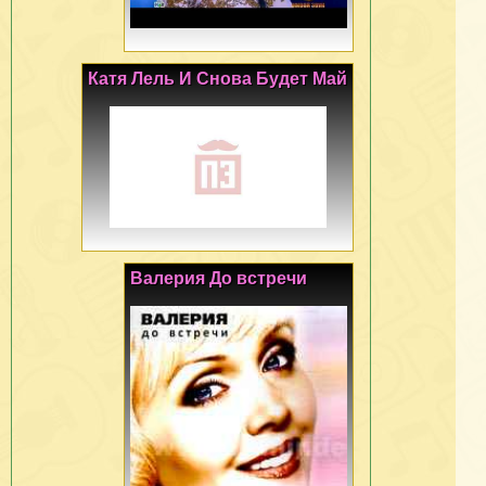
Катя Лель И Снова Будет Май
Валерия До встречи