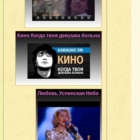
Кино Когда твоя девушка больна
Любовь Успенская Небо