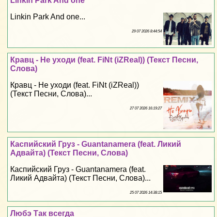
Linkin Park And one
Linkin Park And one...
29 07 2026 8:44:54
Кравц - Не уходи (feat. FiNt (iZReal)) (Текст Песни,
Слова)
Кравц - Не уходи (feat. FiNt (iZReal))
(Текст Песни, Слова)...
27 07 2026 16:19:27
Каспийский Груз - Guantanamera (feat. Ликий
Адвайта) (Текст Песни, Слова)
Каспийский Груз - Guantanamera (feat.
Ликий Адвайта) (Текст Песни, Слова)...
25 07 2026 14:38:15
Любэ Так всегда