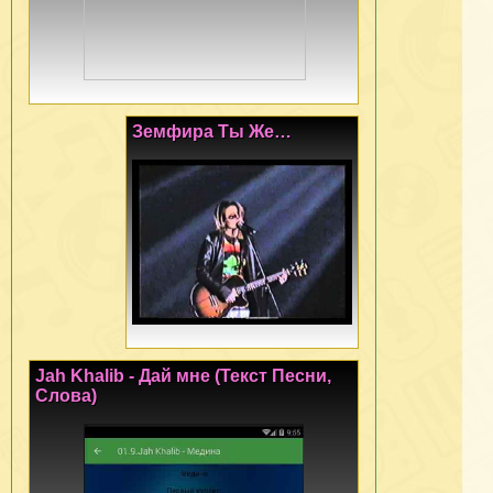
Земфира Ты Же…
Jah Khalib - Дай мне (Текст Песни,
Слова)