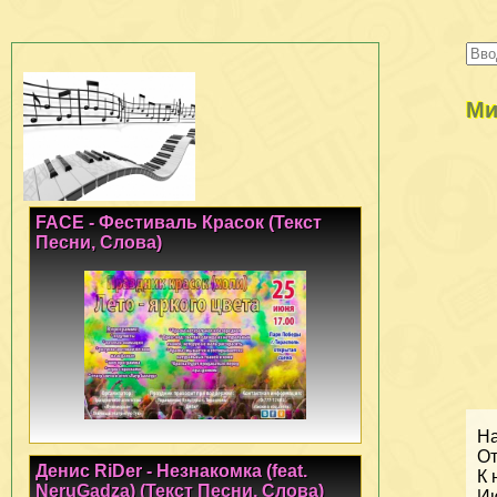
Ми
FACE - Фестиваль Красок (Текст
Песни, Слова)
На
От
Денис RiDer - Незнакомка (feat.
К 
NeruGadza) (Текст Песни, Слова)
Ию