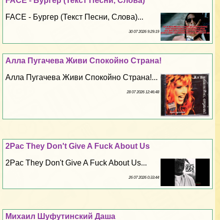
FACE - Бургер (Текст Песни, Слова)
FACE - Бургер (Текст Песни, Слова)...
30 07 2026 9:29:19
Алла Пугачева Живи Спокойно Страна!
Алла Пугачева Живи Спокойно Страна!...
28 07 2026 12:46:48
2Pac They Don't Give A Fuck About Us
2Pac They Don't Give A Fuck About Us...
26 07 2026 0:33:44
Михаил Шуфутинский Даша