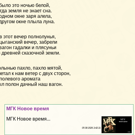
было это ночью белой,
гда земля не знает сна.
одном окне заря алела,
другом окне плыла луна.
в этот вечер полнолунья,
цыганский вечер, забрели
вагон гадалки и плясуньи
 древней сказочной земли.
лынью пахло, пахло мятой,
етал к нам ветер с двух сторон,
полевого аромата
л полон дачный наш вагон.
МГК Новое время
МГК Новое время...
05 08 2026 3:42:31