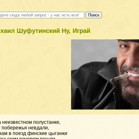
хаил Шуфутинский Ну, Играй
 неизвестном полустанке,
 побережья невдали,
нам в поезд финские цыганки
ньским вечером вошли.