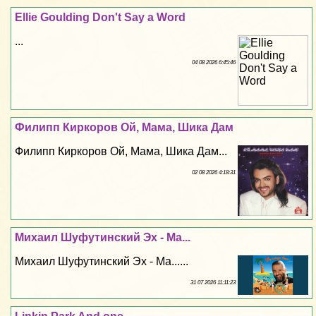
Ellie Goulding Don't Say a Word
...
04 08 2026 6:45:46
Филипп Киркоров Ой, Мама, Шика Дам
Филипп Киркоров Ой, Мама, Шика Дам...
02 08 2026 4:18:31
Михаил Шуфутинский Эх - Ма...
Михаил Шуфутинский Эх - Ма......
31 07 2026 11:11:23