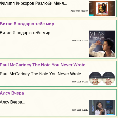
Филипп Киркоров Разлюби Меня...
26 06 2026 18:28:25
Витас Я подарю тебе мир
Витас Я подарю тебе мир...
25 06 2026 1:33:24
Paul McCartney The Note You Never Wrote
Paul McCartney The Note You Never Wrote...
24 06 2026 2:41:48
Алсу Вчера
Алсу Вчера...
23 06 2026 8:32:13