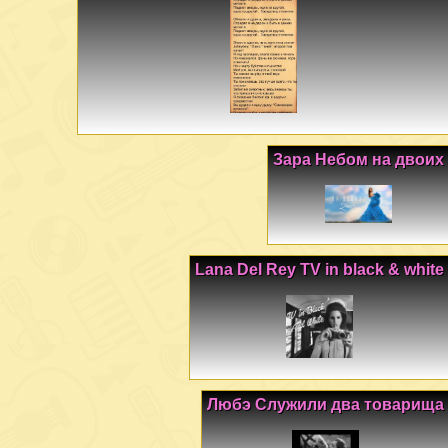
Зара Небом на двоих
Lana Del Rey TV in black & white
Любэ Служили два товарища