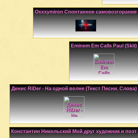
Oxxxymiron Спонтанное самовозгорание
Eminem Em Calls Paul (Skit)
Денис RiDer - На одной волне (Текст Песни, Слова)
Константин Никольский Мой друг художник и поэт