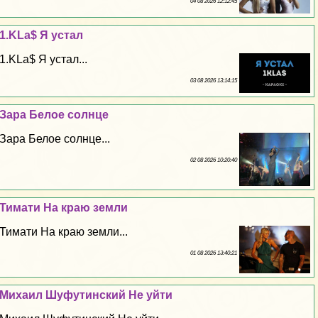
04 08 2026 12:12:45
1.KLa$ Я устал
1.KLa$ Я устал...
03 08 2026 13:14:15
Зара Белое солнце
Зара Белое солнце...
02 08 2026 10:20:40
Тимати На краю земли
Тимати На краю земли...
01 08 2026 13:40:21
Михаил Шуфутинский Не уйти