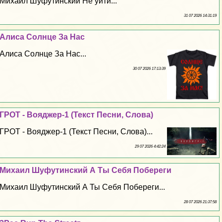
Михаил Шуфутинский Не уйти...
31 07 2026 14:31:19
Алиса Солнце За Нас
Алиса Солнце За Нас...
30 07 2026 17:13:39
ГРОТ - Вояджер-1 (Текст Песни, Слова)
ГРОТ - Вояджер-1 (Текст Песни, Слова)...
29 07 2026 4:42:24
Михаил Шуфутинский А Ты Себя Побереги
Михаил Шуфутинский А Ты Себя Побереги...
28 07 2026 21:37:58