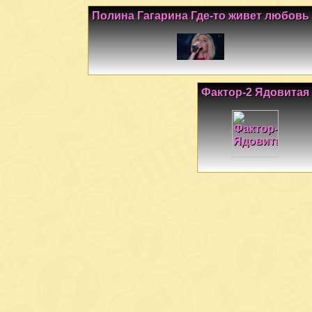
Полина Гагарина Где-то живет любовь
Фактор-2 Ядовитая