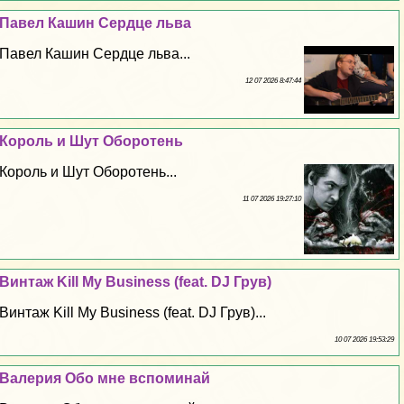
Павел Кашин Сердце льва
Павел Кашин Сердце льва...
12 07 2026 8:47:44
Король и Шут Оборотень
Король и Шут Оборотень...
11 07 2026 19:27:10
Винтаж Kill My Business (feat. DJ Грув)
Винтаж Kill My Business (feat. DJ Грув)...
10 07 2026 19:53:29
Валерия Обо мне вспоминай