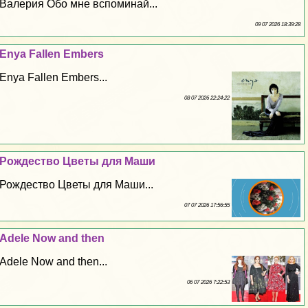
Валерия Обо мне вспоминай...
09 07 2026 18:39:28
Enya Fallen Embers
Enya Fallen Embers...
08 07 2026 22:24:22
Рождество Цветы для Маши
Рождество Цветы для Маши...
07 07 2026 17:56:55
Adele Now and then
Adele Now and then...
06 07 2026 7:22:53