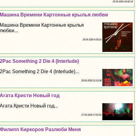
30 06 2026 18:42:18
Машина Времени Картонные крылья любви
Машина Времени Картонные крылья
любви...
29 06 2026 6:59:16
2Pac Something 2 Die 4 (Interlude)
2Pac Something 2 Die 4 (Interlude)...
28 06 2026 21:19:38
Агата Кристи Новый год
Агата Кристи Новый год...
27 06 2026 17:52:52
Филипп Киркоров Разлюби Меня