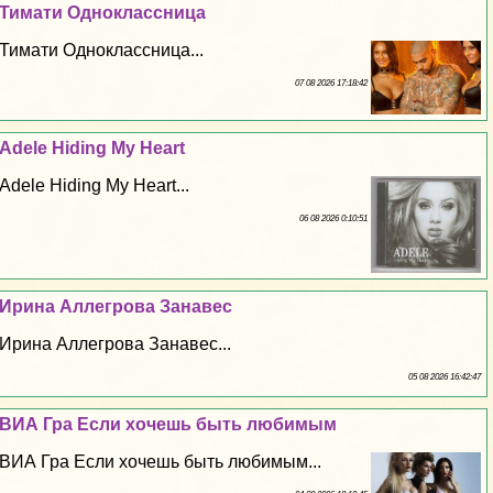
Тимати Одноклассница
Тимати Одноклассница...
07 08 2026 17:18:42
Adele Hiding My Heart
Adele Hiding My Heart...
06 08 2026 0:10:51
Ирина Аллегрова Занавес
Ирина Аллегрова Занавес...
05 08 2026 16:42:47
ВИА Гра Если хочешь быть любимым
ВИА Гра Если хочешь быть любимым...