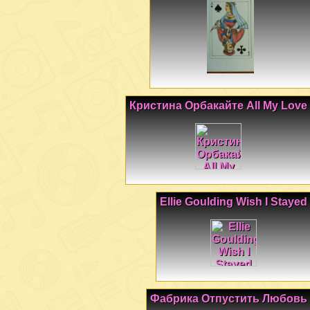
Кристина Орбакайте All My Love
Ellie Goulding Wish I Stayed
Фабрика Отпустить Любовь