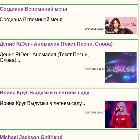
Согдиана Вспоминай меня
Согдиана Вспоминай меня...
04 07 2026 7:29:24
Денис RiDer - Аномалия (Текст Песни, Слова)
Денис RiDer - Аномалия (Текст Песни,
Слова)...
03 07 2026 2:39:26
Ирина Круг Выдумки в летнем саду
Ирина Круг Выдумки в летнем саду...
02 07 2026 5:54:47
Michael Jackson Girlfriend