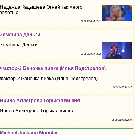
Надежда Кадышева Огней так много
золотых...
08 08 2026 14:37:41
Земфира Деньги
Земфира Деньги...
07 08 2026 16:48:12
Фактор-2 Баночка пивка (Илья Подстрелов)
Фактор-2 Баночка пивка (Илья Подстрелов)...
06 08 2026 5:41:47
Ирина Аллегрова Горькая вишня
Ирина Аллегрова Горькая вишня...
05 08 2026 15:22:30
Michael Jackson Monster