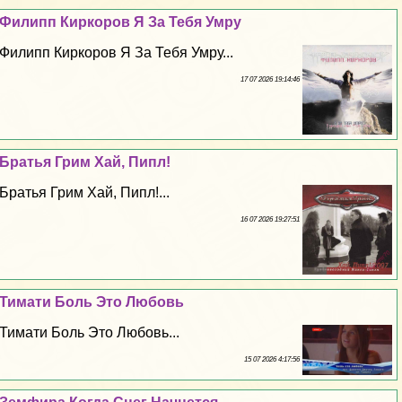
Филипп Киркоров Я За Тебя Умру
Филипп Киркоров Я За Тебя Умру...
17 07 2026 19:14:46
Братья Грим Хай, Пипл!
Братья Грим Хай, Пипл!...
16 07 2026 19:27:51
Тимати Боль Это Любовь
Тимати Боль Это Любовь...
15 07 2026 4:17:56