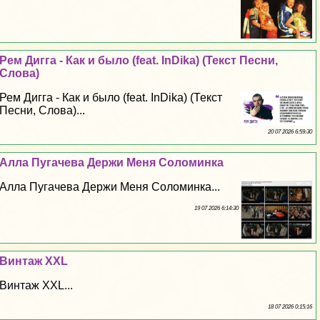
Рем Дигга - Как и было (feat. InDika) (Текст Песни,
Слова)
Рем Дигга - Как и было (feat. InDika) (Текст
Песни, Слова)...
20 07 2026 6:59:30
Алла Пугачева Держи Меня Соломинка
Алла Пугачева Держи Меня Соломинка...
19 07 2026 6:14:30
Винтаж XXL
Винтаж XXL...
18 07 2026 0:15:16