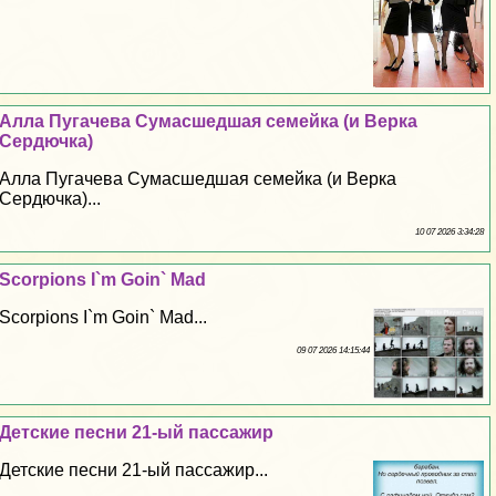
Алла Пугачева Cyмacшедшая семейка (и Верка
Сердючка)
Алла Пугачева Cyмacшедшая семейка (и Верка
Сердючка)...
10 07 2026 3:34:28
Scorpions I`m Goin` Mad
Scorpions I`m Goin` Mad...
09 07 2026 14:15:44
Детские песни 21-ый пассажир
Детские песни 21-ый пассажир...