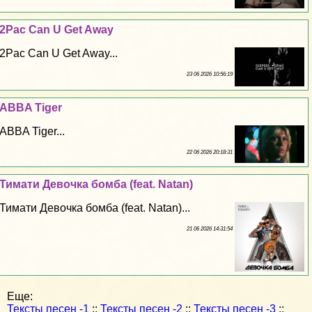
2Pac Can U Get Away
2Pac Can U Get Away...
23 06 2026 10:56:19
ABBA Tiger
ABBA Tiger...
22 06 2026 20:18:31
Тимати Дeвoчка бомба (feat. Natan)
Тимати Дeвoчка бомба (feat. Natan)...
21 06 2026 14:31:54
Еще:
Тексты песен -1
::
Тексты песен -2
::
Тексты песен -3
::