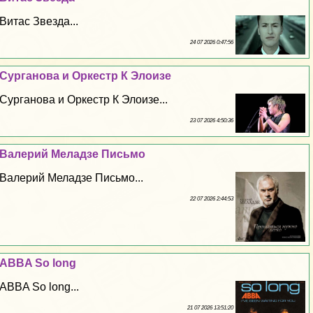
Витас Звезда...
24 07 2026 0:47:56
Сурганова и Оркестр К Элоизе
Сурганова и Оркестр К Элоизе...
23 07 2026 4:50:36
Валерий Меладзе Письмо
Валерий Меладзе Письмо...
22 07 2026 2:44:53
ABBA So long
ABBA So long...
21 07 2026 13:51:20