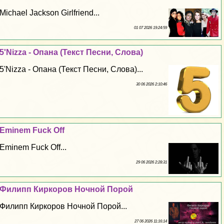
Michael Jackson Girlfriend...
01 07 2026 19:24:59
5'Nizza - Опана (Текст Песни, Слова)
5'Nizza - Опана (Текст Песни, Слова)...
30 06 2026 2:10:46
Eminem Fuck Off
Eminem Fuck Off...
29 06 2026 2:28:31
Филипп Киркоров Ночной Порой
Филипп Киркоров Ночной Порой...
27 06 2026 11:16:14