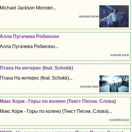
Michael Jackson Monster...
04 08 2026 19:52:48
Алла Пугачева Робинзон
Алла Пугачева Робинзон...
03 08 2026 3:29:32
Птаха На интерес (feat. Schokk)
Птаха На интерес (feat. Schokk)...
02 08 2026 2:40:20
Макс Корж - Горы по колено (Текст Песни, Слова)
Макс Корж - Горы по колено (Текст Песни, Слова)...
01 08 2026 23:13:33