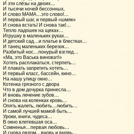
И эти слёзы на двоих…
И тысячи ночей бессонных,
И слово МАМА…это слово!…
И первый шаг, и первый «шмяк»
И снова встать! И снова так!…
Тепло ладошек на щеках…
Игрушку в маленьких руках…
И детский сад…и платье в блестках…
И танец маленьких березок…
Разбитый нос…понурый взгляд…
«Ма, это Васька виноват!»
Хотеть расплакаться, стерпеть…
И плакать запретить хотеть…
И первый класс, бассейн, кино…
На нашу улицу окно…
Котенка грязного с двора
Что в дом дочурка принесла…
И вновь лечение зубов…
И снова на коленках кровь…
Опять жалеть, любить…любить…
И самой лучшей мамой быть…
Уроки, книги, чудеса…
В окно влетевшая оса…
Сомненья…первая любовь…
И снова рядом…вновь и вновь…