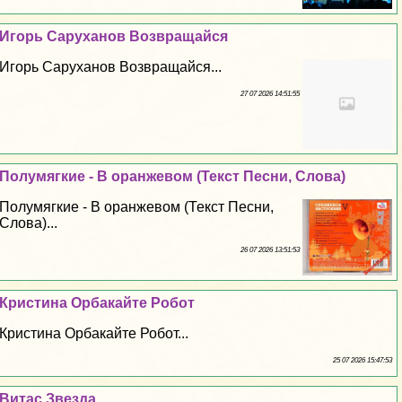
Игорь Саруханов Возвращайся
Игорь Саруханов Возвращайся...
27 07 2026 14:51:55
Полумягкие - В оранжевом (Текст Песни, Слова)
Полумягкие - В оранжевом (Текст Песни,
Слова)...
26 07 2026 13:51:53
Кристина Орбакайте Робот
Кристина Орбакайте Робот...
25 07 2026 15:47:53
Витас Звезда