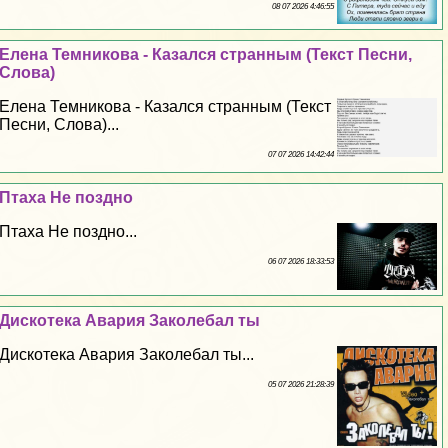
08 07 2026 4:46:55
Елена Темникова - Казался странным (Текст Песни,
Слова)
Елена Темникова - Казался странным (Текст
Песни, Слова)...
07 07 2026 14:42:44
Птаха Не поздно
Птаха Не поздно...
06 07 2026 18:33:53
Дискотека Авария Заколeбaл ты
Дискотека Авария Заколeбaл ты...
05 07 2026 21:28:39