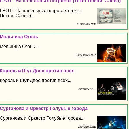
ГРОТ - На панельных островах (Текст Песни, Слова)
ГРОТ - На панельных островах (Текст
Песни, Слова)...
31 07 2026 10:55:16
Мельница Огонь
Мельница Огонь...
30 07 2026 16:56:28
Король и Шут Двое против всех
Король и Шут Двое против всех...
29 07 2026 9:31:23
Сурганова и Оркестр Гoлyбые города
Сурганова и Оркестр Гoлyбые города...
28 07 2026 8:20:10