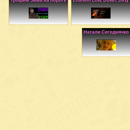
Трофим Зима на пороге
Eminem Low, Down, Dirty
Натали Сегоднячко