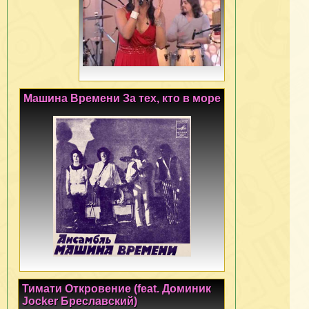
Машина Времени За тех, кто в море
Тимати Откровение (feat. Доминик
Jocker Бреславский)