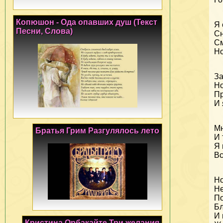
Копюшон - Ода опавших душ (Текст
Я 
Песни, Слова)
Сн
См
Но
За
Но
Пр
И 
Мн
Братья Грим Разгулялось лето
И 
Я 
Вс
Но
Не
По
Бл
И
Кристина Орбакайте Три желания