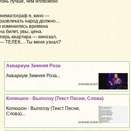
знь лучше, чем иллюзион!
нематограф я, кино —
развлекать народ должно…
 изменились времена
на билет, увы, цена.
перь квартира — кинозал,
 — ТЕЛЕК… Ты меня узнал?
Аквариум Зимняя Роза
Аквариум Зимняя Роза...
05 08 2026 22:53:57
Копюшон - Выползу (Текст Песни, Слова)
Копюшон - Выползу (Текст Песни,
Слова)...
04 08 2026 12:24:45