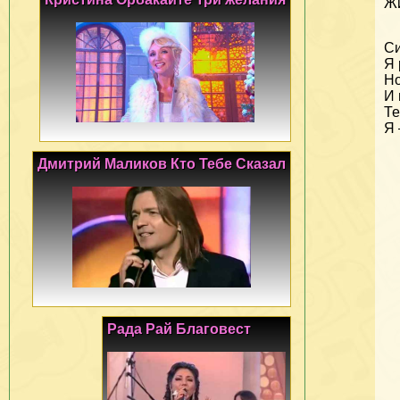
Жи
Си
Я 
Но
И 
Те
Я
Дмитрий Маликов Кто Тебе Сказал
Рада Рай Благовест