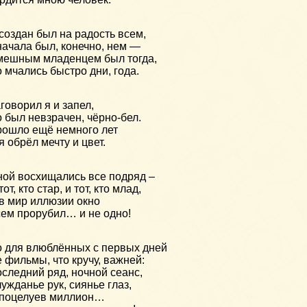
создан был на радость всем,
ачала был, конечно, нем —
ешным младенцем был тогда,
 мчались быстро дни, года.
говорил я и запел,
 был невзрачен, чёрно-бел.
ошло ещё немного лет
я обрёл мечту и цвет.
ой восхищались все подряд –
тот, кто стар, и тот, кто млад,
в мир иллюзии окно
ем прорубил… и не одно!
 для влюблённых с первых дней
 фильмы, что кручу, важней:
следний ряд, ночной сеанс,
ужданье рук, сиянье глаз,
 поцелуев миллион…