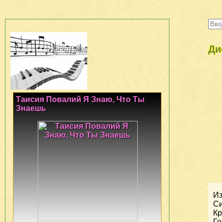
Ди
Таисия Повалий Я Знаю, Что Ты
Знаешь
Из
Си
Кр
Го