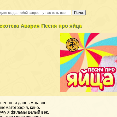
скотека Авария Песня про яйца
вестно я давным-давно,
нематограф я, кино.
учу я фильмы целый век,
рдится мною человек.