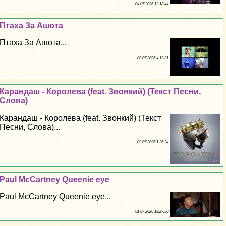
04 07 2026 12:18:44
Птаха За Ашота
Птаха За Ашота...
03 07 2026 4:12:31
Карандаш - Королева (feat. Звонкий) (Текст Песни,
Слова)
Карандаш - Королева (feat. Звонкий) (Текст
Песни, Слова)...
02 07 2026 1:26:24
Paul McCartney Queenie eye
Paul McCartney Queenie eye...
01 07 2026 18:27:50