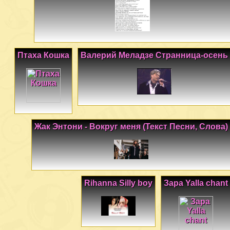
Птаха Кошка
Валерий Меладзе Странница-осень
Жак Энтони - Вокруг меня (Текст Песни, Слова)
Rihanna Silly boy
Зара Yalla chant