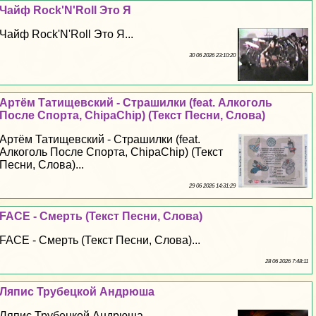
Чайф Rock'N'Roll Это Я
Чайф Rock'N'Roll Это Я...
30 06 2026 23:10:20
Артём Татищевский - Страшилки (feat. Алкоголь
После Спорта, ChipaChip) (Текст Песни, Слова)
Артём Татищевский - Страшилки (feat.
Алкоголь После Спорта, ChipaChip) (Текст
Песни, Слова)...
29 06 2026 14:31:29
FACE - Cмepть (Текст Песни, Слова)
FACE - Cмepть (Текст Песни, Слова)...
28 06 2026 7:48:11
Ляпис Трубецкой Андрюша
Ляпис Трубецкой Андрюша...