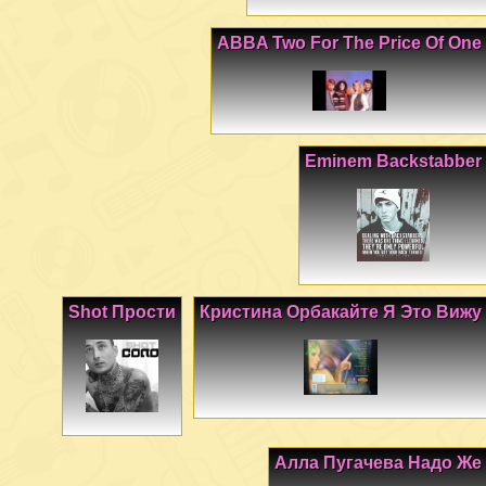
ABBA Two For The Price Of One
Eminem Backstabber
Shot Прости
Кристина Орбакайте Я Это Вижу
Алла Пугачева Надо Же