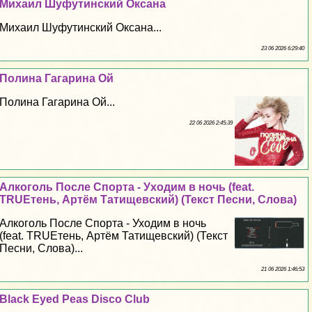
Михаил Шуфутинский Оксана
Михаил Шуфутинский Оксана...
23 06 2026 6:29:40
Полина Гагарина Ой
Полина Гагарина Ой...
22 06 2026 2:45:39
Алкоголь После Спорта - Уходим в ночь (feat.
TRUEтень, Артём Татищевский) (Текст Песни, Слова)
Алкоголь После Спорта - Уходим в ночь
(feat. TRUEтень, Артём Татищевский) (Текст
Песни, Слова)...
21 06 2026 1:46:53
Black Eyed Peas Disco Club