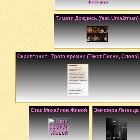
Тимати Дождись (feat. Uma2rman)
Скриптонит - Трата времни (Текст Песни, Слова)
Стас Михайлов Живой
Земфира Легенда