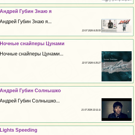
Андрей Губин Знаю я
Андрей Губин Знаю я...
23 07 2026 8:35:55
Ночные снайперы Цунами
Ночные снайперы Цунами...
22 07 2026 6:35:27
Андрей Губин Солнышко
Андрей Губин Солнышко...
21 07 2026 22:11:11
Lights Speeding