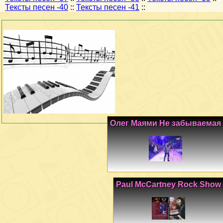
Тексты песен -40
::
Тексты песен -41
::
Олег Маями Не забываемая
Paul McCartney Rock Show