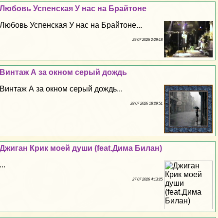
Любовь Успенская У нас на Брайтоне
Любовь Успенская У нас на Брайтоне...
29 07 2026 2:29:18
Винтаж А за окном серый дождь
Винтаж А за окном серый дождь...
28 07 2026 18:29:51
Джиган Крик моей души (feat.Дима Билан)
...
27 07 2026 4:13:25