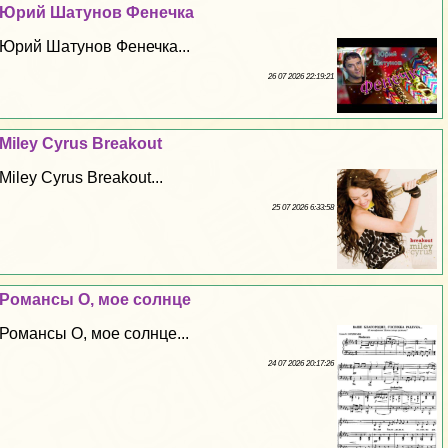
Юрий Шатунов Фенечка
Юрий Шатунов Фенечка...
26 07 2026 22:19:21
Miley Cyrus Breakout
Miley Cyrus Breakout...
25 07 2026 6:33:58
Романсы О, мое солнце
Романсы О, мое солнце...
24 07 2026 20:17:26