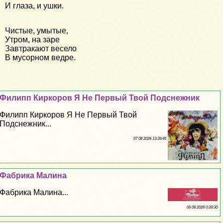
И глаза, и ушки.
Чистые, умытые,
Утром, на заре
Завтракают весело
В мусорном ведре.
Филипп Киркоров Я Не Первый Твой Подснежник
Филипп Киркоров Я Не Первый Твой
Подснежник...
07 08 2026 13:39:45
Фабрика Малина
Фабрика Малина...
06 08 2026 0:39:30