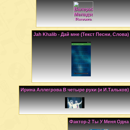
Jah Khalib - Дай мне (Текст Песни, Слова)
Ирина Аллегрова В четыре руки (и И.Тальков)
Фактор-2 Ты У Меня Одна