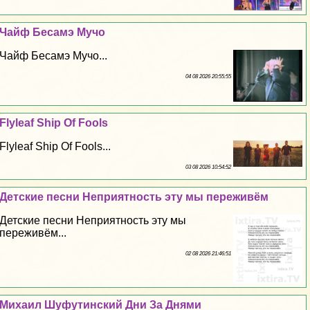
Чайф Бесамэ Мучо
Чайф Бесамэ Мучо...
04 08 2026 20:55:55
Flyleaf Ship Of Fools
Flyleaf Ship Of Fools...
03 08 2026 10:54:52
Детские песни Неприятность эту мы переживём
Детские песни Неприятность эту мы
переживём...
02 08 2026 21:46:51
Михаил Шуфутинский Дни За Днями