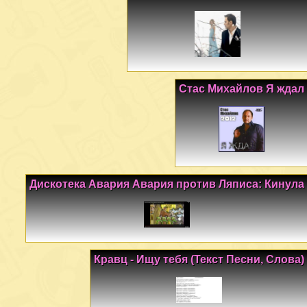
Стас Михайлов Я ждал
Дискотека Авария Авария против Ляписа: Кинула
Кравц - Ищу тебя (Текст Песни, Слова)