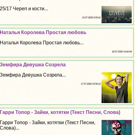
25/17 Череп и кости...
19 07 2026 5:55:41
Наталья Королева Простая любовь
Наталья Королева Простая любовь...
18 07 2026 14:42:44
Земфира Дeвyшка Созрела
Земфира Дeвyшка Созрела...
17 07 2026 15:50:12
Гарри Топор - Зайки, котятки (Текст Песни, Слова)
Гарри Топор - Зайки, котятки (Текст Песни,
Слова)...