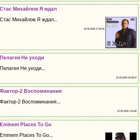
Стас Михайлов Я ждал
Стас Михайлов Я ждал...
24 06 2026 17:54:36
Пелагея Не уходи
Пелагея Не уходи...
23 06 2026 19:38:47
Фактор-2 Воспоминания
Фактор-2 Воспоминания...
22 06 2026 1:23:40
Eminem Places To Go
Eminem Places To Go...