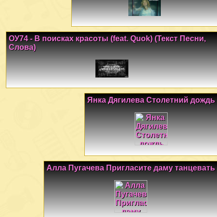
ОУ74 - В поисках красоты (feat. Quok) (Текст Песни,
Слова)
Янка Дягилева Столетний дождь
Алла Пугачева Пригласите даму танцевать