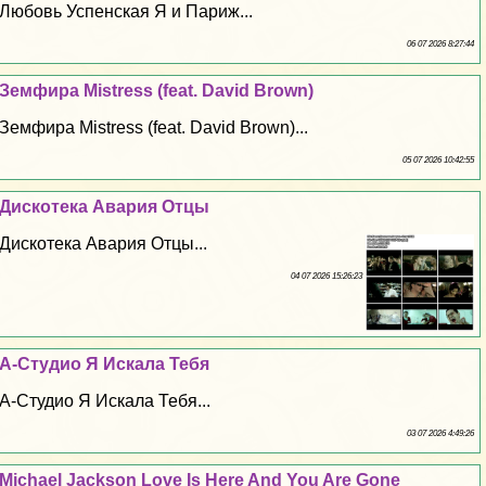
Любовь Успенская Я и Париж...
06 07 2026 8:27:44
Земфира Mistress (feat. David Brown)
Земфира Mistress (feat. David Brown)...
05 07 2026 10:42:55
Дискотека Авария Отцы
Дискотека Авария Отцы...
04 07 2026 15:26:23
А-Студио Я Искала Тебя
А-Студио Я Искала Тебя...
03 07 2026 4:49:26
Michael Jackson Love Is Here And You Are Gone