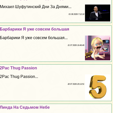
Михаил Шуфутинский Дни За Днями...
01 08 2026 7:12:18
Барбарики Я уже совсем большая
Барбарики Я уже совсем большая...
31 07 2026 16:46:46
2Pac Thug Passion
2Pac Thug Passion...
30 07 2026 20:13:51
Линда На Седьмом Небе