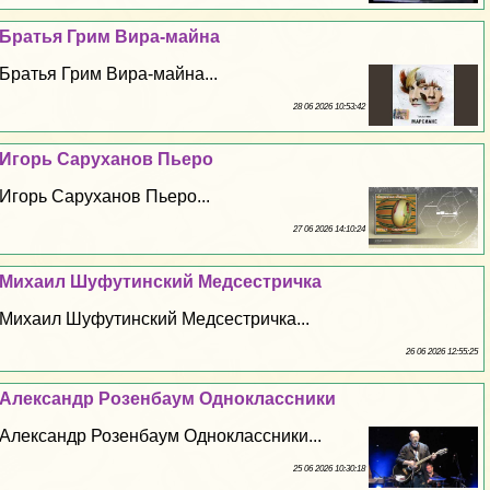
Братья Грим Вира-майна
Братья Грим Вира-майна...
28 06 2026 10:53:42
Игорь Саруханов Пьеро
Игорь Саруханов Пьеро...
27 06 2026 14:10:24
Михаил Шуфутинский Медсестричка
Михаил Шуфутинский Медсестричка...
26 06 2026 12:55:25
Александр Розенбаум Одноклассники
Александр Розенбаум Одноклассники...
25 06 2026 10:30:18