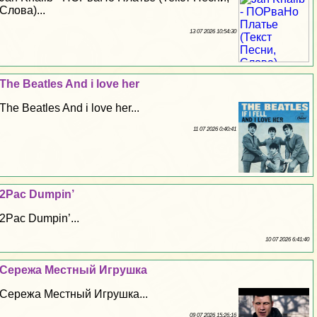
Слова)...
13 07 2026 10:54:30
The Beatles And i love her
The Beatles And i love her...
11 07 2026 0:40:41
2Pac Dumpin’
2Pac Dumpin’...
10 07 2026 6:41:40
Сережа Местный Игрушка
Сережа Местный Игрушка...
09 07 2026 15:26:16