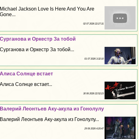
Michael Jackson Love Is Here And You Are
Gone...
02 07 2026 22:27:31
Сурганова и Оркестр За тобой
Сурганова и Оркестр За тобой...
01 07 2026 3:32:10
Алиса Солнце встает
Алиса Солнце встает...
30 06 2026 22:52:23
Валерий Леонтьев Аку-акула из Гонолулу
Валерий Леонтьев Аку-акула из Гонолулу...
29 06 2026 4:20:47