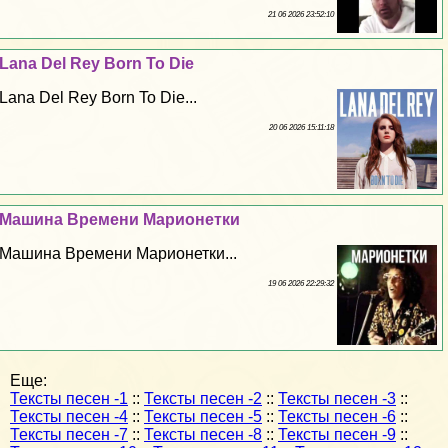
21 06 2026 23:52:10
Lana Del Rey Born To Die
Lana Del Rey Born To Die...
20 06 2026 15:11:18
Машина Времени Марионетки
Машина Времени Марионетки...
19 06 2026 22:29:32
Еще:
Тексты песен -1
::
Тексты песен -2
::
Тексты песен -3
::
Тексты песен -4
::
Тексты песен -5
::
Тексты песен -6
::
Тексты песен -7
::
Тексты песен -8
::
Тексты песен -9
::