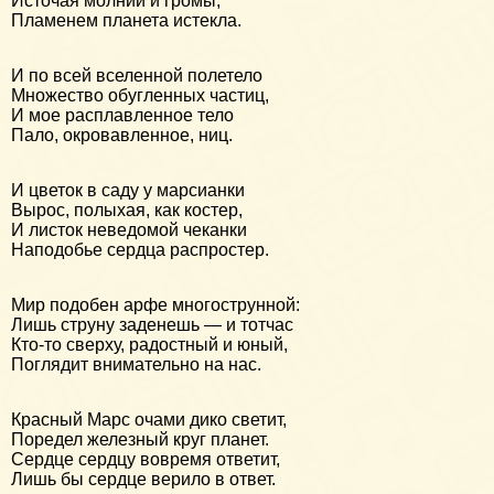
Источая молнии и громы,
Пламенем планета истекла.
И по всей вселенной полетело
Множество обугленных частиц,
И мое расплавленное тело
Пало, окровавленное, ниц.
И цветок в саду у марсианки
Вырос, полыхая, как костер,
И листок неведомой чеканки
Наподобье сердца распростер.
Мир подобен арфе многострунной:
Лишь струну заденешь — и тотчас
Кто-то сверху, радостный и юный,
Поглядит внимательно на нас.
Красный Марс очами дико светит,
Поредел железный круг планет.
Сердце сердцу вовремя ответит,
Лишь бы сердце верило в ответ.