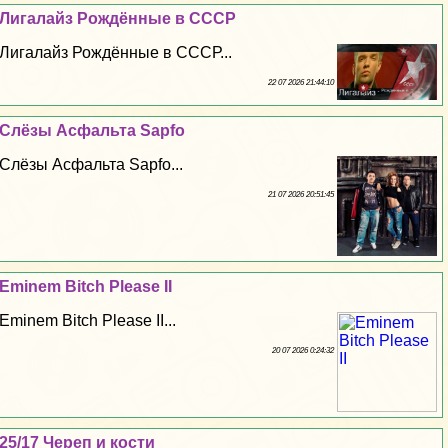
Лигалайз Рождённые в СССР
Лигалайз Рождённые в СССР...
22 07 2026 21:44:10
Слёзы Асфальта Sapfo
Слёзы Асфальта Sapfo...
21 07 2026 20:51:45
Eminem Bitch Please II
Eminem Bitch Please II...
20 07 2026 0:24:32
25/17 Череп и кости